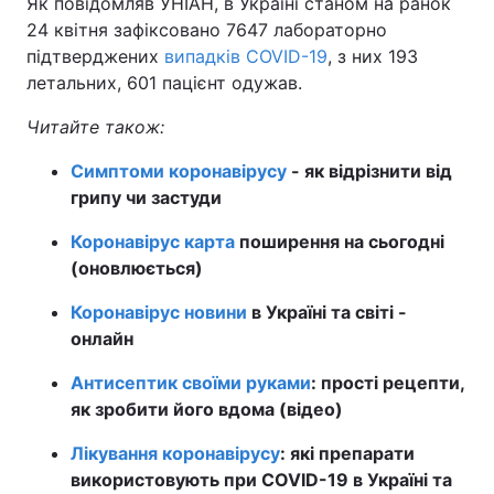
Як повідомляв УНІАН, в Україні станом на ранок
24 квітня зафіксовано 7647 лабораторно
Тема оформлення
підтверджених
випадків COVID-19
, з них 193
летальних, 601 пацієнт одужав.
Читайте також:
Симптоми коронавірусу
- як відрізнити від
грипу чи застуди
Коронавірус карта
поширення на сьогодні
(оновлюється)
Коронавірус новини
в Україні та світі -
онлайн
Антисептик своїми руками
: прості рецепти,
як зробити його вдома (відео)
Лікування коронавірусу
: які препарати
використовують при COVID-19 в Україні та