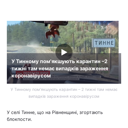
Головна
Війна
Україна
Політика
Економіка
Світ
У Тинному пом'якшують карантин –2
Спорт
Наука
тижні там немає випадків зараження
Техно і зв'язок
Лайт
коронавірусом
Зброя
Інциденти
У Тинному пом'якшують карантин – 2 тижні там немає
випадків зараження коронавірусом
Здоров'я
Туризм
У селі Тинне, що на Рівненщині, згортають
Цікавинки
Погода
блокпости.
Екологія
Регіони