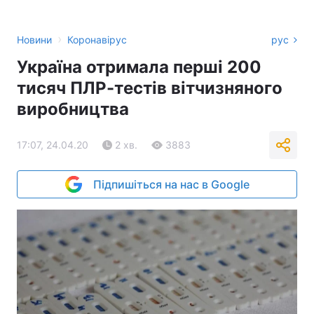
›
Новини
Коронавірус
рус
Україна отримала перші 200
тисяч ПЛР-тестів вітчизняного
виробництва
17:07, 24.04.20
2 хв.
3883
Підпишіться на нас в Google