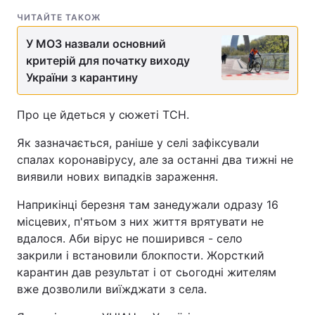
ЧИТАЙТЕ ТАКОЖ
Лонгріди
У МОЗ назвали основний
критерій для початку виходу
Відео з Youtube
Статті
України з карантину
Інтерв'ю
Думки
Про це йдеться у сюжеті ТСН.
Архів
Вакансії
Як зазначається, раніше у селі зафіксували
спалах коронавірусу, але за останні два тижні не
Контакти
виявили нових випадків зараження.
Послуги
Наприкінці березня там занедужали одразу 16
місцевих, п'ятьом з них життя врятувати не
вдалося. Аби вірус не поширився - село
закрили і встановили блокпости. Жорсткий
карантин дав результат і от сьогодні жителям
вже дозволили виїжджати з села.