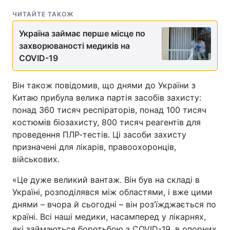
ЧИТАЙТЕ ТАКОЖ
Україна займає перше місце по
захворюваності медиків на
COVID-19
Він також повідомив, що днями до України з
Китаю прибула велика партія засобів захисту:
понад 360 тисяч респіраторів, понад 100 тисяч
костюмів біозахисту, 800 тисяч реагентів для
проведення ПЛР-тестів. Ці засоби захисту
призначені для лікарів, правоохоронців,
військових.
«Це дуже великий вантаж. Він був на складі в
Україні, розподілявся між областями, і вже цими
днями – вчора й сьогодні – він роз’їжджається по
країні. Всі наші медики, насамперед у лікарнях,
які займаються боротьбою з COVID-19, в опорних