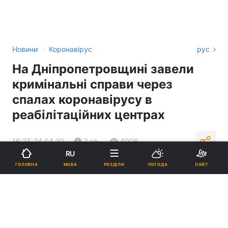
›
Новини
Коронавірус
рус
На Дніпропетровщині завели
кримінальні справи через
спалах коронавірусу в
реабілітаційних центрах
16:27, 24.04.20
2 хв.
4006
RU
МОВА
ГОЛОВНА
РОЗДІЛИ
ПОГОДА
ЛАЙТ
Підпишіться на нас в Google