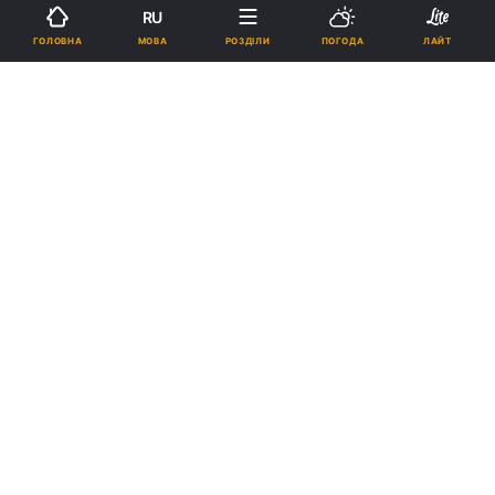
RU
Підпишіться на нас в Google
МОВА
ГОЛОВНА
РОЗДІЛИ
ПОГОДА
ЛАЙТ
Ілюстрація / REUTERS
Крім того у Коростишеві коронавірус
виявили у двох медпрацівників.
Реклама