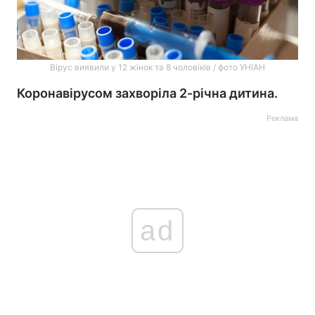
Вірус виявили у 12 жінок та 8 чоловіків / фото УНІАН
Коронавірусом захворіла 2-річна дитина.
Реклама
ad