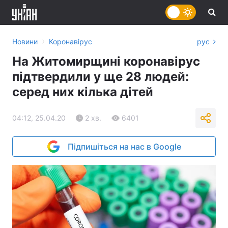
›
Новини
Коронавірус
рус
На Житомирщині коронавірус
підтвердили у ще 28 людей:
серед них кілька дітей
04:12, 25.04.20
2 хв.
6401
Підпишіться на нас в Google