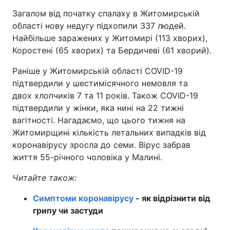
Загалом від початку спалаху в Житомирській
Тема оформлення
області нову недугу підхопили 337 людей.
Найбільше заражених у Житомирі (113 хворих),
Коростені (65 хворих) та Бердичеві (61 хворий).
Раніше у Житомирській області COVID-19
підтвердили у шестимісячного немовля та
двох хлопчиків 7 та 11 років. Також COVID-19
підтвердили у жінки, яка нині на 22 тижні
вагітності. Нагадаємо, що цього тижня на
Житомирщині кількість летальних випадків від
коронавірусу зросла до семи. Вірус забрав
життя 55-річного чоловіка у Малині.
Читайте також:
Симптоми коронавірусу
- як відрізнити від
грипу чи застуди