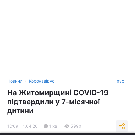
›
Новини
Коронавірус
рус
На Житомирщині COVID-19
підтвердили у 7-місячної
дитини
12:09, 11.04.20
1 хв.
5990