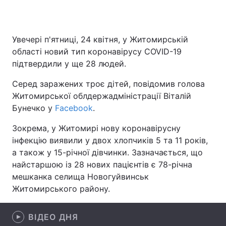
Увечері п'ятниці, 24 квітня, у Житомирській
Головна
Війна
області новий тип коронавірусу COVID-19
підтвердили у ще 28 людей.
Україна
Політика
Серед заражених троє дітей, повідомив голова
Економіка
Світ
Житомирської облдержадміністрації Віталій
Бунечко у
Facebook
.
Спорт
Наука
Зокрема, у Житомирі нову коронавірусну
Техно і зв'язок
Лайт
інфекцію виявили у двох хлопчиків 5 та 11 років,
а також у 15-річної дівчинки. Зазначається, що
Зброя
Інциденти
найстаршою із 28 нових пацієнтів є 78-річна
мешканка селища Новогуйвинськ
Здоров'я
Туризм
Житомирського району.
Цікавинки
Погода
ВІДЕО ДНЯ
Екологія
Регіони