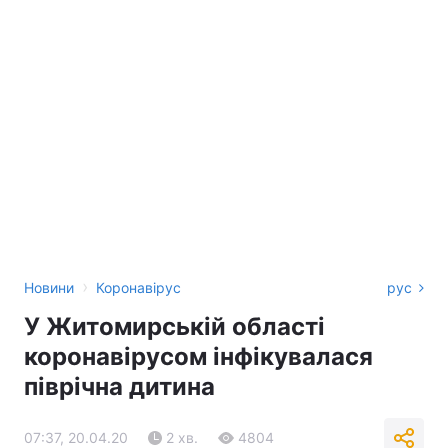
›
Новини
Коронавірус
рус
У Житомирській області
коронавірусом інфікувалася
піврічна дитина
07:37, 20.04.20
2 хв.
4804