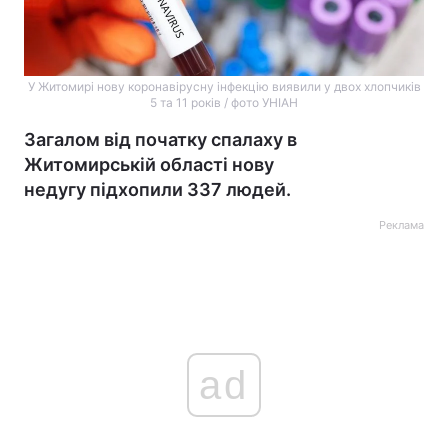
У Житомирі нову коронавірусну інфекцію виявили у двох хлопчиків
5 та 11 років / фото УНІАН
Загалом від початку спалаху в
Житомирській області нову
недугу підхопили 337 людей.
Реклама
ad