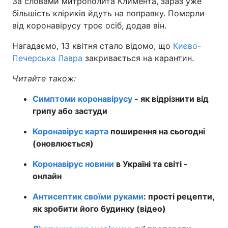
За словами митрополита Климента, зараз уже
більшість кліриків йдуть на поправку. Померли
Тема оформлення
від коронавірусу троє осіб, додав він.
Нагадаємо, 13 квітня стало відомо, що
Києво-
Печерська Лавра
закривається на карантин.
Читайте також:
Симптоми коронавірусу
- як відрізнити від
грипу або застуди
Коронавірус карта
поширення на сьогодні
(оновлюється)
Коронавірус новини
в Україні та світі -
онлайн
Антисептик своїми руками
: прості рецепти,
як зробити його будинку (відео)