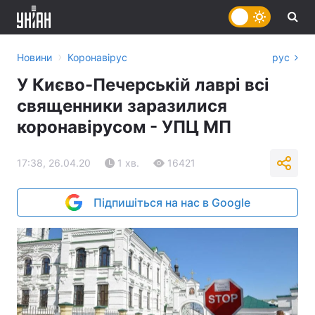
›
Новини
Коронавірус
рус
У Києво-Печерській лаврі всі
священники заразилися
коронавірусом - УПЦ МП
17:38, 26.04.20
1 хв.
16421
Підпишіться на нас в Google