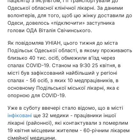
пацієнтці з інсультом, і її транспортували до
Одеської обласної клінічної лікарні. За даними
волонтерів, для того, щоб цю жінку доставили до
Одеси, довелось «підключити» заступника
голови ОДА Віталія Свічинського.
Як повідомляв УНІАН, цього тижня до міста
Подільськ Одеської області, в якому проживають
близько 40 тис. осіб, обмежили в'їзд через
спалах COVID-19. Станом на 9:30 25 квітня, в
місті був зафіксований найбільший у регіоні
спалах - 56 осіб, з яких 10 медпрацівників, в
основному Подільської міської лікарні, яка є
опорною для COVID-19.
Уже в суботу ввечері стало відомо, що в місті
інфіковані
ще 32 медики - працівники іншої
лікарні (районної), які контактували з померлим
19 квітня місцевим жителем - 60-річним лікарем
сімейної медицини.