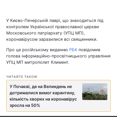
У Києво-Печерській лаврі, що знаходиться під
Головна
Війна
контролем Української православної церкви
Московського патріархату (УПЦ МП),
Україна
Політика
коронавірусом заразилися всі священники.
Економіка
Світ
Про це російському виданню
РБК
повідомив
голова інформаційно-просвітницького управління
Спорт
Наука
УПЦ МП митрополит Климент.
Техно і зв'язок
Лайт
ЧИТАЙТЕ ТАКОЖ
Зброя
Інциденти
У Почаєві, де на Великдень не
Здоров'я
Туризм
дотрималися вимог карантину,
кількість хворих на коронавірус
Цікавинки
Погода
зросла на 50%
Екологія
Регіони