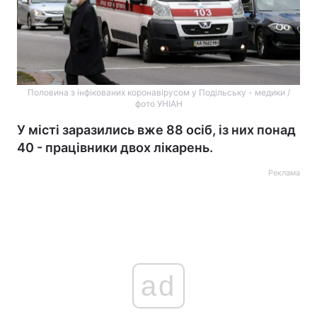
Половина з інфікованих коронавірусом у Подільську - медики /
фото УНІАН
У місті заразились вже 88 осіб, із них понад
40 - працівники двох лікарень.
Реклама
ad