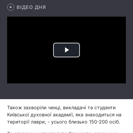
ВІДЕО ДНЯ
Лонгріди
Відео з Youtube
Статті
Інтерв'ю
Думки
Архів
Вакансії
Play
Контакти
Video
Послуги
Також захворіли ченці, викладачі та студенти
Київської духовної академії, яка знаходиться на
території лаври, - усього близько 150-200 осіб.