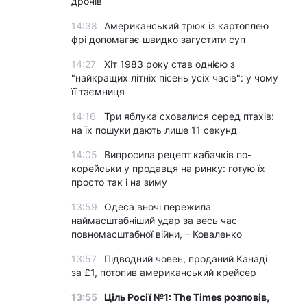
дронів
14:38
Американський трюк із картоплею
фрі допомагає швидко загустити суп
14:27
Хіт 1983 року став однією з
"найкращих літніх пісень усіх часів": у чому
її таємниця
14:16
Три яблука сховалися серед птахів:
на їх пошуки дають лише 11 секунд
14:05
Випросила рецепт кабачків по-
корейськи у продавця на ринку: готую їх
просто так і на зиму
13:59
Одеса вночі пережила
наймасштабніший удар за весь час
повномасштабної війни, – Коваленко
13:57
Підводний човен, проданий Канаді
за £1, потопив американський крейсер
13:55
Ціль Росії №1: The Times розповів,