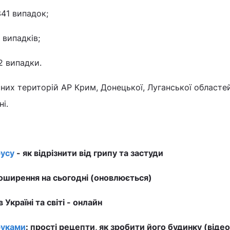
41 випадок;
випадків;
2 випадки.
них територій АР Крим, Донецької, Луганської областе
і.
усу
- як відрізнити від грипу та застуди
ширення на сьогодні (оновлюється)
в Україні та світі - онлайн
руками
: прості рецепти, як зробити його будинку (відео