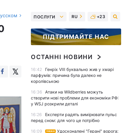
русском
RU
+23
ПОСЛУГИ
0
ПІДТРИМАЙТЕ НАС
ОСТАННІ НОВИНИ
16:42
Генріх VIII буквально жив у хмарі
парфумів: причина була далеко не
королівською
16:36
Атаки на Wildberries можуть
створити нові проблеми для економіки РФ:
у WSJ розкрили деталі
16:26
Експерти радять вимірювати пульс
перед сном: для чого це потрібно
16:09
Удосконалені "Герані" ворога:
УНІАН