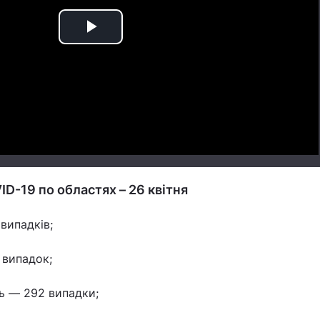
Play
Video
ID-19 по областях – 26 квітня
випадків;
 випадок;
ь — 292 випадки;