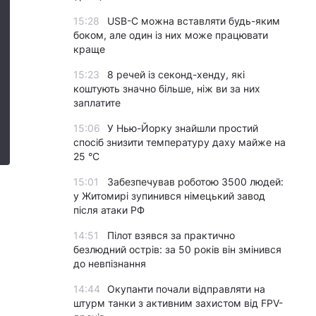
15:28
USB-C можна вставляти будь-яким
боком, але один із них може працювати
краще
15:23
8 речей із секонд-хенду, які
коштують значно більше, ніж ви за них
заплатите
15:06
У Нью-Йорку знайшли простий
спосіб знизити температуру даху майже на
25 °C
15:01
Забезпечував роботою 3500 людей:
у Житомирі зупинився німецький завод
після атаки РФ
14:51
Пілот взявся за практично
безлюдний острів: за 50 років він змінився
до невпізнання
14:44
Окупанти почали відправляти на
штурм танки з активним захистом від FPV-