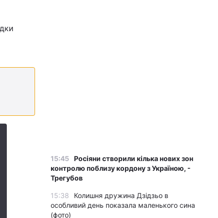
адки
15:45
Росіяни створили кілька нових зон
контролю поблизу кордону з Україною, -
Трегубов
15:38
Колишня дружина Дзідзьо в
особливий день показала маленького сина
(фото)