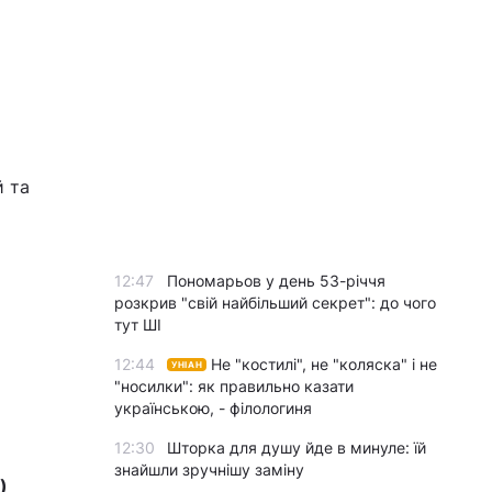
й та
12:47
Пономарьов у день 53-річчя
розкрив "свій найбільший секрет": до чого
тут ШІ
12:44
Не "костилі", не "коляска" і не
УНІАН
"носилки": як правильно казати
українською, - філологиня
12:30
Шторка для душу йде в минуле: їй
знайшли зручнішу заміну
)