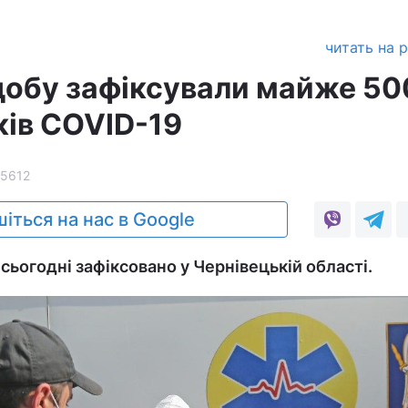
читать на 
 добу зафіксували майже 50
ків COVID-19
5612
іться на нас в Google
сьогодні зафіксовано у Чернівецькій області.