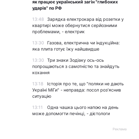
як працює український загін "глибоких
ударів" по РФ
13:48
Зарядка електрокара від розетки у
квартирі може обернутися серйозними
проблемами, - електрик
13:30
Газова, електрична чи індукційна:
яка плита готує їжу найшвидше
13:30
Три знаки Зодіаку ось-ось
попрощаються з самотністю та знайдуть
кохання
13:18
Історія про те, що "поляки не дають
Україні МіГи" - неправда: посол роз’яснив
ситуацію
13:11
Одна чашка цього напою на день
може допомогти печінці, - дієтологи
Реклама