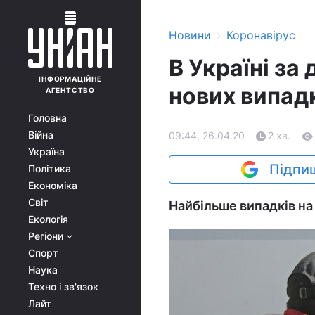
›
Новини
Коронавірус
В Україні за
ІНФОРМАЦІЙНЕ
нових випад
АГЕНТСТВО
Головна
Війна
09:44, 26.04.20
2 хв.
Україна
Підпиш
Політика
Економіка
Світ
Найбільше випадків на 
Екологія
Регіони
Спорт
Наука
Техно і зв'язок
Лайт