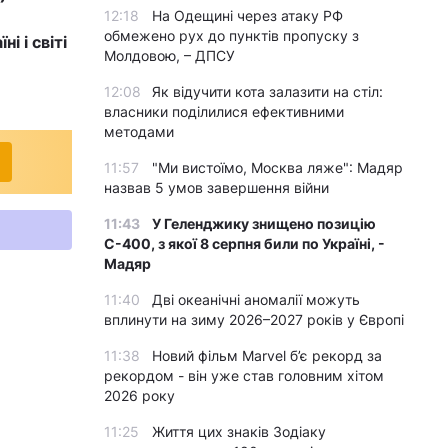
12:18
На Одещині через атаку РФ
обмежено рух до пунктів пропуску з
і і світі
Молдовою, – ДПСУ
12:08
Як відучити кота залазити на стіл:
власники поділилися ефективними
методами
11:57
"Ми вистоїмо, Москва ляже": Мадяр
назвав 5 умов завершення війни
11:43
У Геленджику знищено позицію
С-400, з якої 8 серпня били по Україні, -
Мадяр
11:40
Дві океанічні аномалії можуть
вплинути на зиму 2026–2027 років у Європі
11:38
Новий фільм Marvel б’є рекорд за
рекордом - він уже став головним хітом
2026 року
11:25
Життя цих знаків Зодіаку