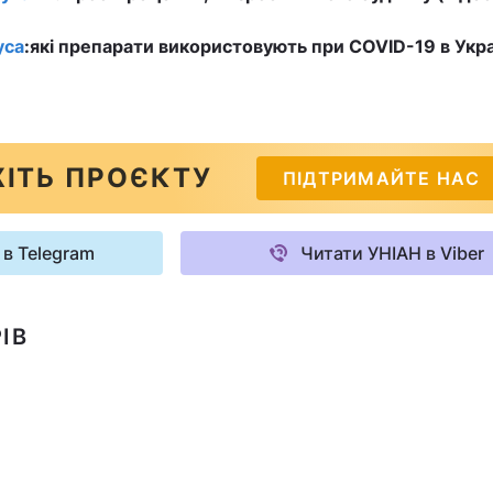
уса
:
які препарати використовують при COVID-19 в Україн
ІТЬ ПРОЄКТУ
ПІДТРИМАЙТЕ НАС
 в Telegram
Читати УНІАН в Viber
ІВ