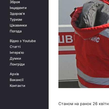
Зброя
Інциденти
Здоров'я
Туризм
Цікавинки
Погода
Відео з Youtube
Статті
Інтерв'ю
Думки
Лонгріди
Архів
Вакансії
Контакти
Станом на ранок 26 квітн