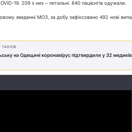
VID-19. 209 з них – летальні. 840 пацієнтів одужали.
овому зведенні МОЗ, за добу зафіксовано 492 нові вип
Е ТАКОЖ
ьську на Одещині коронавірус підтвердили у 32 медиків