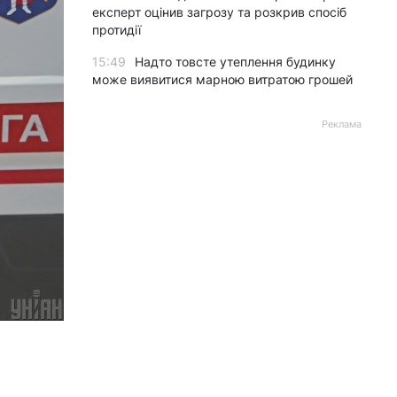
експерт оцінив загрозу та розкрив спосіб
протидії
15:49
Надто товсте утеплення будинку
може виявитися марною витратою грошей
Реклама