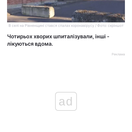
В селі на Рівненщині стався спалах коронавірусу / Фото: скріншот
Чотирьох хворих шпиталізували, інші -
лікуються вдома.
Реклама
ad