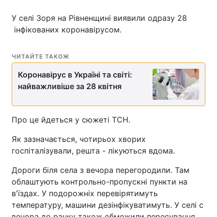
У селі Зоря на Рівненщині виявили одразу 28
інфікованих коронавірусом.
Головна
Війна
ЧИТАЙТЕ ТАКОЖ
Україна
Політика
Коронавірус в Україні та світі:
Економіка
Світ
найважливіше за 28 квітня
Спорт
Наука
Про це йдеться у сюжеті ТСН.
Техно і зв'язок
Лайт
Як зазначається, чотирьох хворих
Зброя
Інциденти
госпіталізували, решта - лікуються вдома.
Дороги біля села з вечора перегородили. Там
Здоров'я
Туризм
облаштують контрольно-пропускні пункти на
Цікавинки
Погода
в'їздах. У подорожніх перевірятимуть
температуру, машини дезінфікуватимуть. У селі с
Екологія
Регіони
вечора до ранку також обмежили пересування