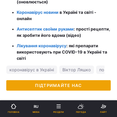
(оновлюється)
Коронавірус новини
в Україні та світі -
онлайн
Антисептик своїми руками
: прості рецепти,
як зробити його вдома (відео)
Лікування коронавірусу
: які препарати
використовують при COVID-19 в Україні та
світі
коронавірус в Україні
Віктор Ляшко
погода в
ПІДТРИМАЙТЕ НАС
RU
МОВА
ГОЛОВНА
РОЗДІЛИ
ПОГОДА
ЛАЙТ