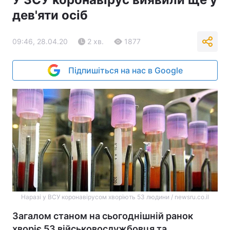
дев'яти осіб
09:46, 28.04.20
2 хв.
1877
Підпишіться на нас в Google
Наразі у ВСУ коронавірусом хворіють 53 людини / newsru.co.il
Загалом станом на сьогоднішній ранок
хворіє 53 військовослужбовця та