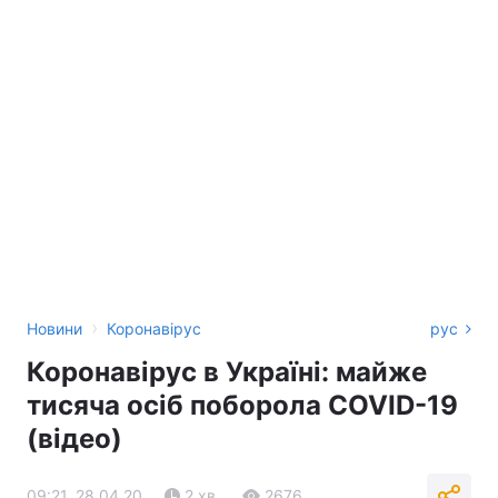
›
Новини
Коронавірус
рус
Коронавірус в Україні: майже
тисяча осіб поборола COVID-19
(відео)
09:21, 28.04.20
2 хв.
2676