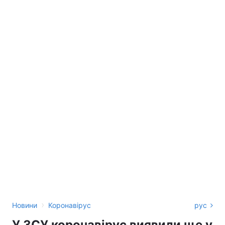
›
Новини
Коронавірус
рус
У ЗСУ коронавірус виявили ще у