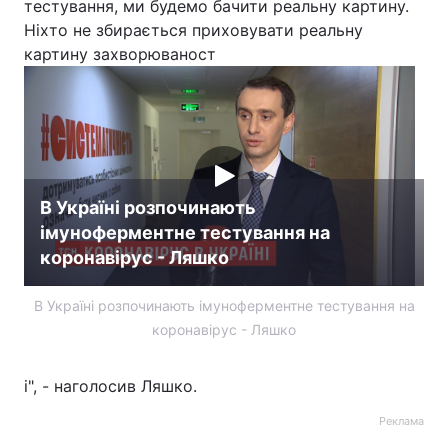
тестування, ми будемо бачити реальну картину.
Ніхто не збирається приховувати реальну
картину захворюваност
В Україні розпочинають
імуноферментне тестування на
коронавірус - Ляшко
В Україні розпочинають імуноферментне тестування на
коронавірус - Ляшко
і", - наголосив Ляшко.
Реклама