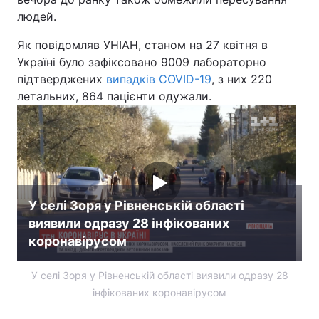
людей.
Лонгріди
Як повідомляв УНІАН, станом на 27 квітня в
Україні було зафіксовано 9009 лабораторно
Відео з Youtube
Статті
підтверджених
випадків COVID-19
, з них 220
летальних, 864 пацієнти одужали.
Інтерв'ю
Думки
Архів
Вакансії
Контакти
Послуги
У селі Зоря у Рівненській області
виявили одразу 28 інфікованих
коронавірусом
У селі Зоря у Рівненській області виявили одразу 28
інфікованих коронавірусом