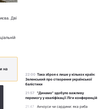
иєва. Дві
ціальній
и на
22:00
Така зброя є лише у кількох країн:
Зеленський про створення української
балістики
21:57
"Динамо" здобуло важливу
перемогу у кваліфікації Ліги конференцій
21:47
Анчоуси чи сардини: яка риба