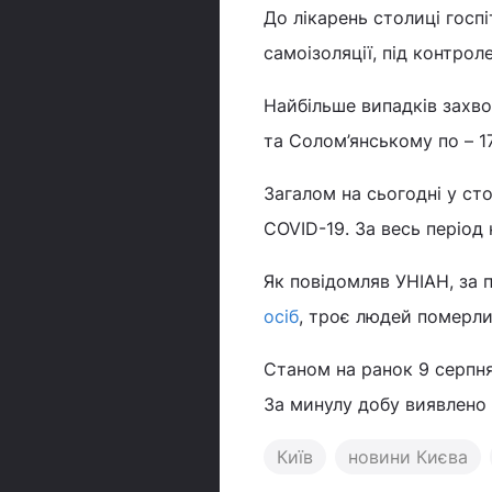
До лікарень столиці госпі
самоізоляції, під контроле
Найбільше випадків захв
та Солом’янському по – 17
Загалом на сьогодні у ст
COVID-19. За весь період
Як повідомляв УНІАН, за 
осіб
, троє людей померл
Станом на ранок 9 серпня
За минулу добу виявлено 
Київ
новини Києва