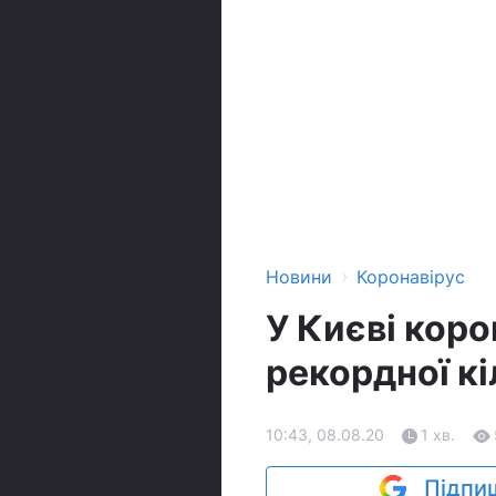
›
Новини
Коронавірус
У Києві коро
рекордної кі
10:43, 08.08.20
1 хв.
Підпиш