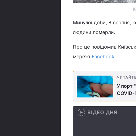
К
Минулої доби, 8 серпня, 
людини померли.
Про це повідомив Київськи
мережі
Facebook
.
ЧИТАЙТ
У порт 
COVID-
ВІДЕО ДНЯ