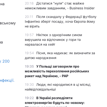
20:18
Дістатися "нуля" стає майже
 на
неможливим завданням, - Business Insider
20:11
Після скандалу у Федерації футболу
Інфантіно зберіг посаду, хоча Європа йому
овському
не вірить
19:57
Нікітюк з однорічним сином
вирушила на відпочинок у гори та
на
нарвалася на хейт
19:54
Пісня, яка надихає: як визначити за
датою народження
у 200
19:35
У Польщі заговорили про
можливість перехоплення російських
ракет над Україною, - PAP
нфекції.
19:30
Люди, які народилися в ці місяці,
найвідповідальніші
19:22
В Україні розподіляти
електроенергію будуть по-новому: