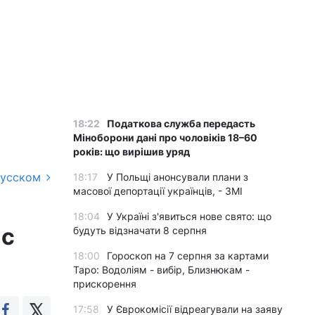
18:22
Податкова служба передасть
Міноборони дані про чоловіків 18–60
років: що вирішив уряд
русском
18:17
У Польщі анонсували плани з
масової депортації українців, - ЗМІ
18:04
У Україні з'явиться нове свято: що
ас
будуть відзначати 8 серпня
18:00
Гороскоп на 7 серпня за картами
Таро: Водоліям - вибір, Близнюкам -
прискорення
17:58
У Єврокомісії відреагували на заяву