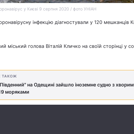
оронавірус у Києві 9 серпня 2020 / фото УНІАН
коронавірусну інфекцію діагностували у 120 мешканців К
й міський голова Віталій Кличко на своїй сторінці у со
Е ТАКОЖ
"Південний" на Одещині зайшло іноземне судно з хворим
19 моряками