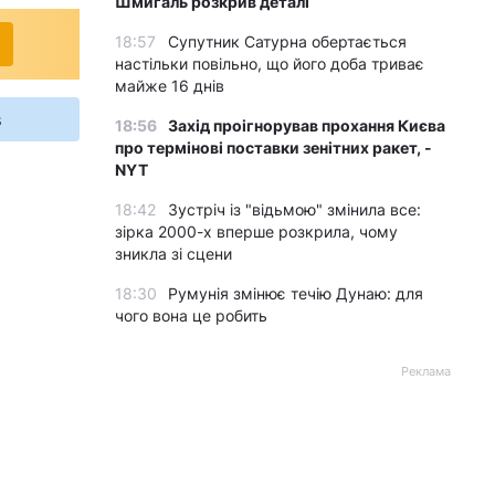
Шмигаль розкрив деталі
18:57
Супутник Сатурна обертається
настільки повільно, що його доба триває
майже 16 днів
s
18:56
Захід проігнорував прохання Києва
про термінові поставки зенітних ракет, -
NYT
18:42
Зустріч із "відьмою" змінила все:
зірка 2000-х вперше розкрила, чому
зникла зі сцени
18:30
Румунія змінює течію Дунаю: для
чого вона це робить
Реклама