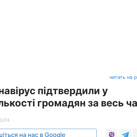
читать на 
навірус підтвердили у
лькості громадян за весь ч
5274
іться на нас в Google