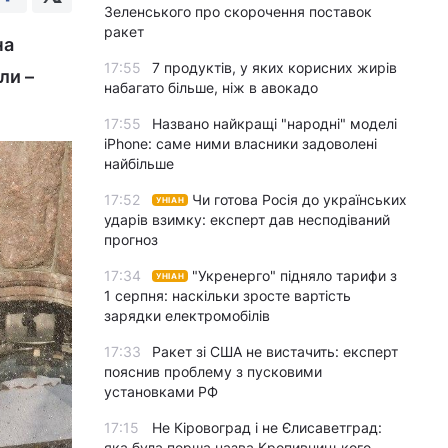
Зеленського про скорочення поставок
ракет
на
17:55
7 продуктів, у яких корисних жирів
ли –
набагато більше, ніж в авокадо
17:55
Названо найкращі "народні" моделі
iPhone: саме ними власники задоволені
найбільше
17:52
Чи готова Росія до українських
УНІАН
ударів взимку: експерт дав несподіваний
прогноз
17:34
"Укренерго" підняло тарифи з
УНІАН
1 серпня: наскільки зросте вартість
зарядки електромобілів
17:33
Ракет зі США не вистачить: експерт
пояснив проблему з пусковими
установками РФ
17:15
Не Кіровоград і не Єлисаветград:
яка була перша назва Кропивницького