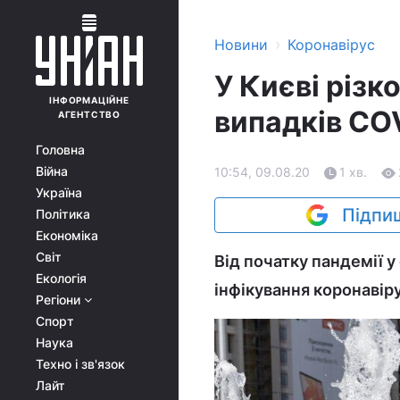
›
Новини
Коронавірус
У Києві різк
ІНФОРМАЦІЙНЕ
випадків COV
АГЕНТСТВО
Головна
Війна
10:54, 09.08.20
1 хв.
Україна
Підпиш
Політика
Економіка
Світ
Від початку пандемії у
Екологія
інфікування коронавір
Регіони
Спорт
Наука
Техно і зв'язок
Лайт