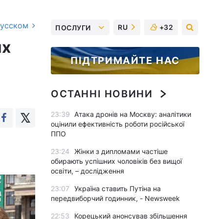
русском
RU
+32
ПОСЛУГИ
их
ПІДТРИМАЙТЕ НАС
ОСТАННІ НОВИНИ
23:39
Атака дронів на Москву: аналітики
оцінили ефективність роботи російської
ППО
23:24
Жінки з дипломами частіше
обирають успішних чоловіків без вищої
освіти, – дослідження
23:07
Україна ставить Путіна на
передвиборчий годинник, - Newsweek
22:53
Корецький анонсував збільшення