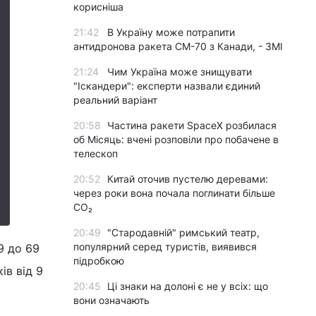
корисніша
21:42
В Україну може потрапити
антидронова ракета CM-70 з Канади, - ЗМІ
21:24
Чим Україна може знищувати
"Іскандери": експерти назвали єдиний
реальний варіант
20:58
Частина ракети SpaceX розбилася
об Місяць: вчені розповіли про побачене в
телескоп
20:52
Китай оточив пустелю деревами:
через роки вона почала поглинати більше
CO₂
20:49
"Стародавній" римський театр,
популярний серед туристів, виявився
9 до 69
підробкою
ів від 9
20:45
Ці знаки на долоні є не у всіх: що
вони означають