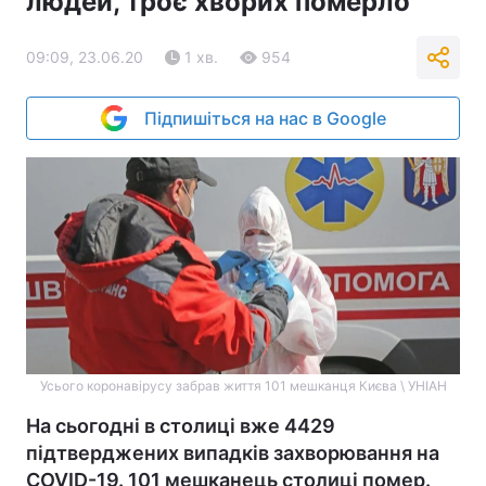
людей, троє хворих померло
09:09, 23.06.20
1 хв.
954
Підпишіться на нас в Google
Усього коронавірусу забрав життя 101 мешканця Києва \ УНІАН
На сьогодні в столиці вже 4429
підтверджених випадків захворювання на
COVID-19. 101 мешканець столиці помер.