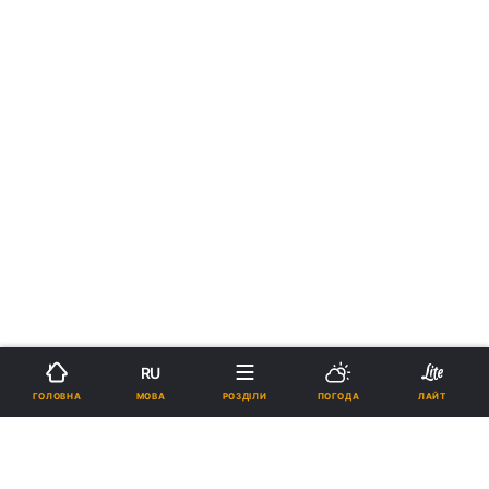
RU
МОВА
ГОЛОВНА
РОЗДІЛИ
ПОГОДА
ЛАЙТ
›
Новини
Коронавірус
рус
Футболісти Олімпіка повторно