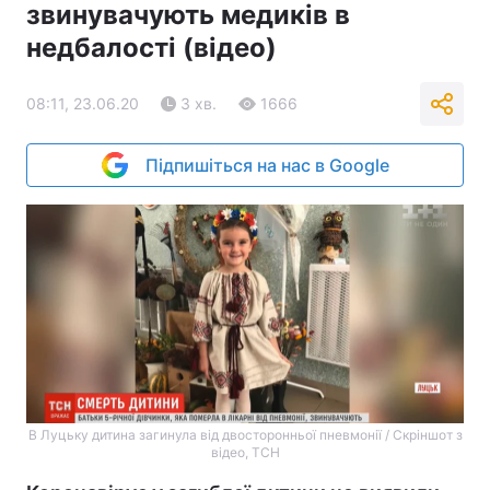
звинувачують медиків в
недбалості (відео)
08:11, 23.06.20
3 хв.
1666
Підпишіться на нас в Google
В Луцьку дитина загинула від двосторонньої пневмонії / Cкріншот з
відео, ТСН