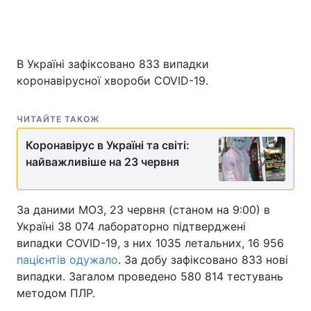
Головна
Війна
В Україні зафіксовано 833 випадки
коронавірусної хвороби COVID-19.
Україна
Політика
ЧИТАЙТЕ ТАКОЖ
Економіка
Світ
Коронавірус в Україні та світі:
Спорт
Наука
найважливіше на 23 червня
Техно і зв'язок
Лайт
За даними МОЗ, 23 червня (станом на 9:00) в
Зброя
Інциденти
Україні 38 074 лабораторно підтверджені
випадки COVID-19, з них 1035 летальних, 16 956
Здоров'я
Туризм
пацієнтів одужало
. За добу зафіксовано 833 нові
Цікавинки
Погода
випадки. Загалом проведено 580 814 тестувань
методом ПЛР.
Екологія
Регіони