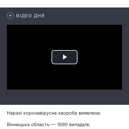
Лонгріди
ВІДЕО ДНЯ
Відео з Youtube
Статті
Інтерв'ю
Думки
Архів
Вакансії
Play
Контакти
Video
Послуги
Наразі коронавірусна хвороба виявлена:
Вінницька область — 1690 випадків;