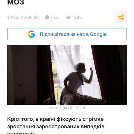
МОЗ
10:26, 30.06.20
2 хв.
1393
Підпишіться на нас в Google
Ілюстрація / REUTERS
Крім того, в країні фіксують стрімке
зростання зареєстрованих випадків
пневмонії.