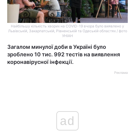
Найбільшу кількість хворих на COVID-19 вчора було виявлено у
Львівській, Закарпатській, Рівненській та Одеській областях / фото
УНІАН
Загалом минулої доби в Україні було
зроблено 10 тис. 992 тестів на виявлення
коронавірусної інфекції.
Реклама
ad