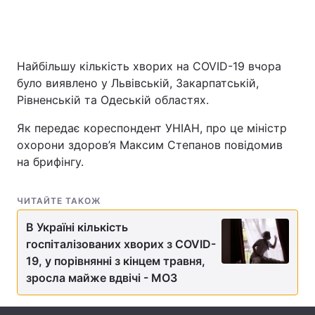
Головна
Війна
Найбільшу кількість хворих на COVID-19 вчора
було виявлено у Львівській, Закарпатській,
Україна
Політика
Рівненській та Одеській областях.
Економіка
Світ
Як передає кореспондент УНІАН, про це міністр
охорони здоров’я Максим Степанов повідомив
Спорт
Наука
на брифінгу.
Техно і зв'язок
Лайт
ЧИТАЙТЕ ТАКОЖ
Зброя
Інциденти
В Україні кількість
госпіталізованих хворих з COVID-
Здоров'я
Туризм
19, у порівнянні з кінцем травня,
Цікавинки
зросла майже вдвічі - МОЗ
Погода
Екологія
Регіони