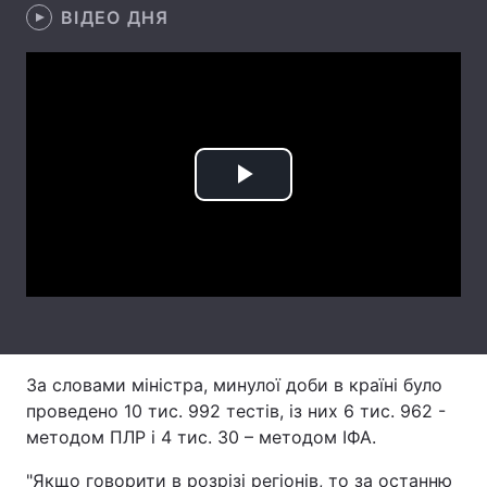
ВІДЕО ДНЯ
Лонгріди
Відео з Youtube
Статті
Інтерв'ю
Думки
Play
Архів
Вакансії
Video
Контакти
Послуги
За словами міністра, минулої доби в країні було
проведено 10 тис. 992 тестів, із них 6 тис. 962 -
методом ПЛР і 4 тис. 30 – методом ІФА.
"Якщо говорити в розрізі регіонів, то за останню