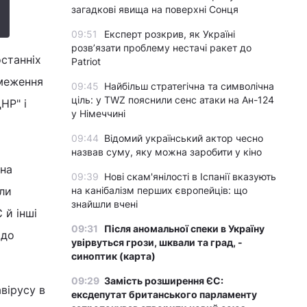
загадкові явища на поверхні Сонця
09:51
Експерт розкрив, як Україні
розвʼязати проблему нестачі ракет до
останніх
Patriot
бмеження
09:45
Найбільш стратегічна та символічна
ціль: у TWZ пояснили сенс атаки на Ан-124
НР" і
у Німеччині
я
09:44
Відомий український актор чесно
назвав суму, яку можна заробити у кіно
 на
09:39
Нові скам'янілості в Іспанії вказують
на канібалізм перших європейців: що
ли
знайшли вчені
 й інші
09:31
Після аномальної спеки в Україну
 до
увірвуться грози, шквали та град, -
синоптик (карта)
09:29
Замість розширення ЄС:
вірусу в
ексдепутат британського парламенту