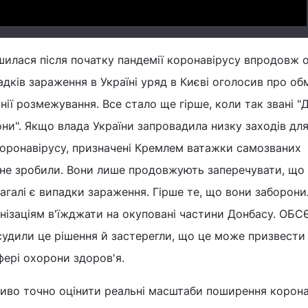
шилася після початку пандемії коронавірусу впродовж 
адків зараження в Україні уряд в Києві оголосив про о
нії розмежування. Все стало ще гірше, коли так звані "Д
они". Якщо влада України запровадила низку заходів дл
оронавірусу, призначені Кремлем ватажки самозваних
о не зробили. Вони лише продовжують заперечувати, що
агалі є випадки зараження. Гірше те, що вони заборони
нізаціям в'їжджати на окуповані частини Донбасу. ОБСЄ
асудили це рішення й застерегли, що це може призвести
фері охорони здоров'я.
во точно оцінити реальні масштаби поширення корона