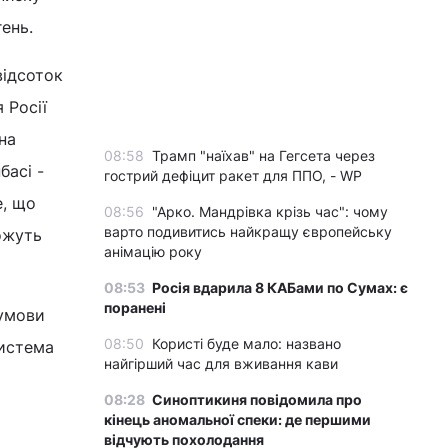
ень.
відсоток
 Росії
на
08:58
Трамп "наїхав" на Гегсета через
басі -
гострий дефіцит ракет для ППО, - WP
е, що
08:56
"Арко. Мандрівка крізь час": чому
варто подивитись найкращу європейську
ожуть
анімацію року
08:53
Росія вдарила 8 КАБами по Сумах: є
поранені
думови
08:50
Користі буде мало: названо
система
найгірший час для вживання кави
08:28
Синоптикиня повідомила про
кінець аномальної спеки: де першими
відчують похолодання