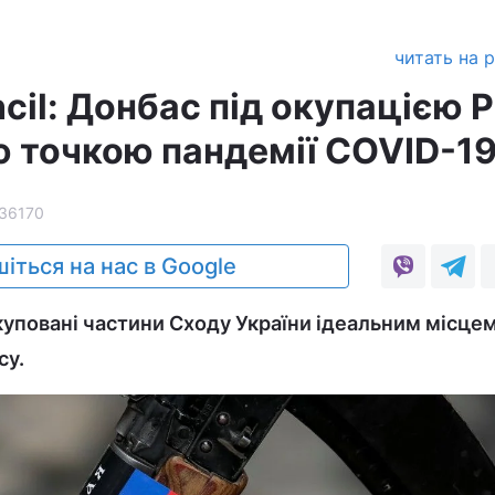
читать на 
ncil: Донбас під окупацією Р
ю точкою пандемії COVID-1
36170
іться на нас в Google
куповані частини Сходу України ідеальним місце
су.