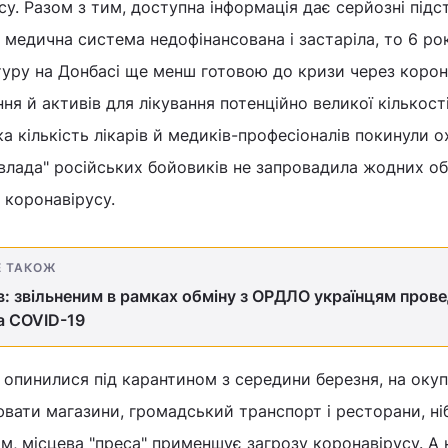
су. Разом з тим, доступна інформація дає серйозні підс
 медична система недофінансована і застаріла, то 6 рок
уру на Донбасі ще менш готовою до кризи через корон
ня й активів для лікування потенційно великої кількост
ка кількість лікарів й медиків-професіоналів покинули 
 "влада" російських бойовиків не запровадила жодних о
коронавірусу.
Е ТАКОЖ
в: звільненим в рамках обміну з ОРДЛО українцям пров
а COVID-19
и опинилися під карантином з середини березня, на оку
ати магазини, громадський транспорт і ресторани, ніб
ом, місцева "преса" применшує загрозу коронавірусу. А 