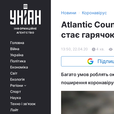
›
Новини
Коронавірус
Atlantic Cou
ІНФОРМАЦІЙНЕ
стає гарячо
АГЕНТСТВО
Головна
Війна
13:50, 22.04.20
4 хв.
Україна
Підпиш
Політика
Економіка
Світ
Багато умов роблять о
Екологія
поширення коронавіру
Регіони
Спорт
Наука
Техно і зв'язок
Лайт