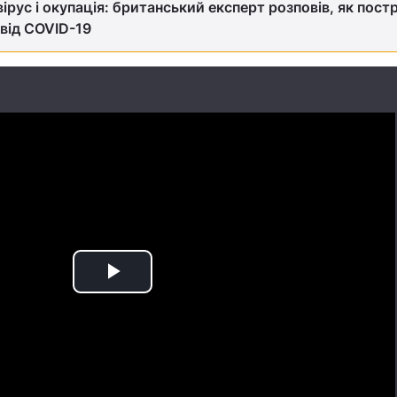
ірус і окупація: британський експерт розповів, як пос
від COVID-19
Play
Video