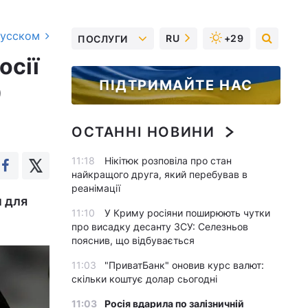
русском
RU
+29
ПОСЛУГИ
осії
ПІДТРИМАЙТЕ НАС
9
ОСТАННІ НОВИНИ
11:18
Нікітюк розповіла про стан
найкращого друга, який перебував в
реанімації
м для
11:10
У Криму росіяни поширюють чутки
про висадку десанту ЗСУ: Селезньов
пояснив, що відбувається
11:03
"ПриватБанк" оновив курс валют:
скільки коштує долар сьогодні
11:03
Росія вдарила по залізничній