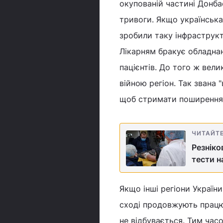
окупованій частині Донба
тривоги. Якщо українська
зробили таку інфраструкт
Лікарням бракує обладнан
пацієнтів. До того ж вели
війною регіон. Так звана
щоб стримати поширення 
ЧИТАЙТ
Резніко
тести н
Якщо інші регіони Україн
сході продовжують працюв
не відбувається. Тим час