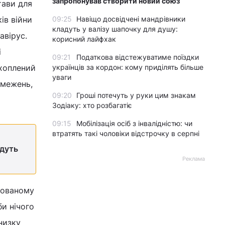
запропонував створити новий союз
тави для
09:25
Навіщо досвідчені мандрівники
ів війни
кладуть у валізу шапочку для душу:
авірус.
корисний лайфхак
і
09:21
Податкова відстежуватиме поїздки
українців за кордон: кому приділять більше
охоплений
уваги
бмежень,
09:20
Гроші потечуть у руки цим знакам
Зодіаку: хто розбагатіє
09:15
Мобілізація осіб з інвалідністю: чи
втратять такі чоловіки відстрочку в серпні
едуть
Реклама
пованому
и нічого
низку