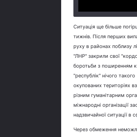
Ситуація ще більше погір
тижнів. Після перших вип
руху в районах поблизу лі
"ЛНР" закрили свої "корд
боротьби з поширенням к
"республік" нічого таког
окупованих територіях вз
різним гуманітарним орга
міжнародні організації з
надзвичайної ситуації в с
Через обмеження неможли