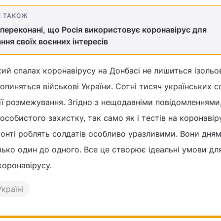
Е ТАКОЖ
переконані, що Росія використовує коронавірус для
ння своїх воєнних інтересів
ий спалах коронавірусу на Донбасі не лишиться ізольов
опиняться військові України. Сотні тисяч українських с
ії розмежування. Згідно з нещодавніми повідомленнями,
особистого захистку, так само як і тестів на коронавір
онті роблять солдатів особливо уразливими. Вони дня
зько один до одного. Все це створює ідеальні умови дл
коронавірусу.
країні