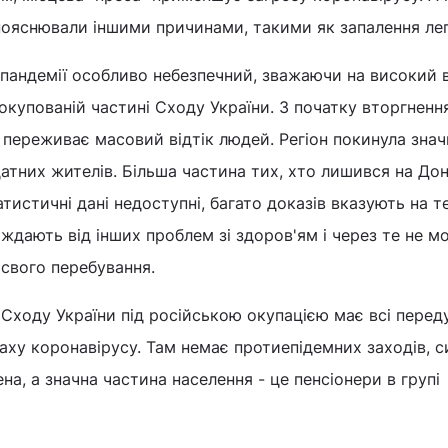
пояснювали іншими причинами, такими як запалення лег
 пандемії особливо небезпечний, зважаючи на високий 
окупованій частині Сходу України. З початку вторгнення
 переживає масовий відтік людей. Регіон покинула знач
атних жителів. Більша частина тих, хто лишився на Дон
татистичні дані недоступні, багато доказів вказують на т
дають від інших проблем зі здоров'ям і через те не м
свого перебування.
Сходу України під російською окупацією має всі пере
аху коронавірусу. Там немає протиепідемних заходів, 
а, а значна частина населення - це пенсіонери в групі