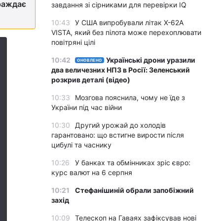
траждає
завдання зі сірниками для перевірки IQ
10:43
У США випробували літак X-62A
VISTA, який без пілота може перехоплювати
повітряні цілі
10:42
Українські дрони уразили
ОНОВЛЕНО
два величезних НПЗ в Росії: Зеленський
розкрив деталі (відео)
10:33
Мозгова пояснила, чому не їде з
України під час війни
10:30
Другий урожай до холодів
гарантовано: що встигне вирости після
цибулі та часнику
10:26
У банках та обмінниках зріс євро:
курс валют на 6 серпня
10:21
Стефанішиній обрали запобіжний
захід
10:09
Телескоп на Гаваях зафіксував нові