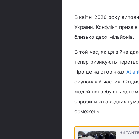
В квітні 2020 року виповн
України. Конфлікт призвів
близько двох мільйонів.
В той час, як ця війна да
тепер ризикують перетвор
Про це на сторінках
Atlan
окупованій частині Східно
людей потребують допомо
спроби міжнародних гуман
обмежень.
ЧИТАЙТ