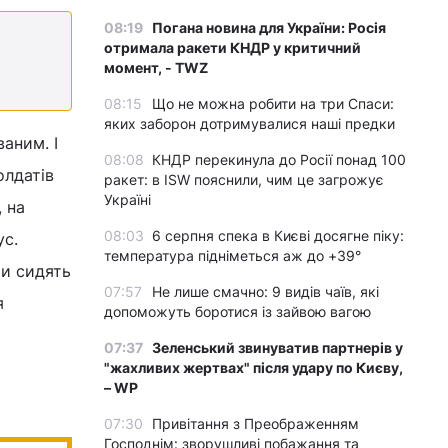
08:19
Погана новина для України: Росія
отримала ракети КНДР у критичний
момент, - TWZ
08:15
Що не можна робити на три Спаси:
яких заборон дотримувалися наші предки
аним. І
08:08
КНДР перекинула до Росії понад 100
олдатів
ракет: в ISW пояснили, чим це загрожує
Україні
 на
08:03
6 серпня спека в Києві досягне піку:
ус.
температура підніметься аж до +39°
ми сидять
07:57
Не лише смачно: 9 видів чаїв, які
я
допоможуть боротися із зайвою вагою
07:37
Зеленський звинуватив партнерів у
"жахливих жертвах" після удару по Києву,
– WP
07:30
Привітання з Преображенням
Господнім: зворушливі побажання та