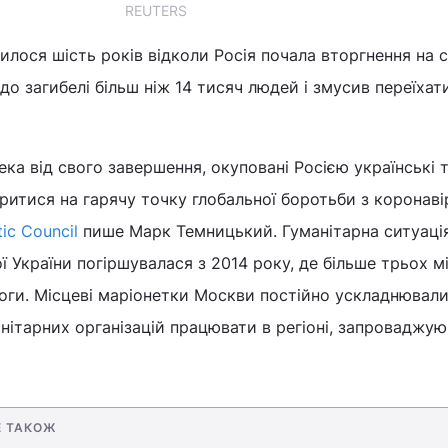
REUTERS
илося шість років відколи Росія почала вторгнення на с
 до загибелі більш ніж 14 тисяч людей і змусив переїхат
лека від свого завершення, окуповані Росією українські 
итися на гарячу точку глобальної боротьби з коронаві
tic Council
пише Марк Темницький. Гуманітарна ситуаці
ї України погіршувалася з 2014 року, де більше трьох м
ги. Місцеві маріонетки Москви постійно ускладнювали
ітарних організацій працювати в регіоні, запроваджую
Е ТАКОЖ