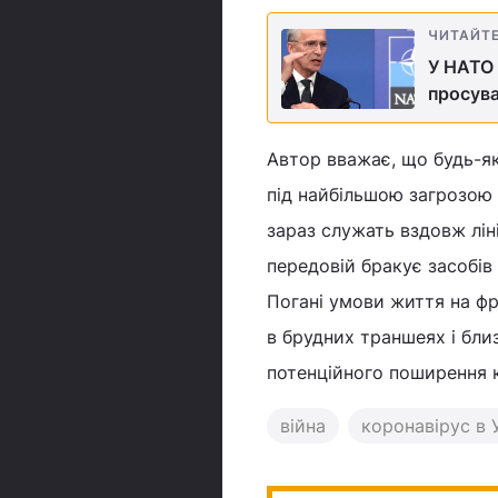
ЧИТАЙТ
У НАТО 
просува
Автор вважає, що будь-як
під найбільшою загрозою 
зараз служать вздовж лін
передовій бракує засобів 
Погані умови життя на фр
в брудних траншеях і бли
потенційного поширення 
війна
коронавірус в У