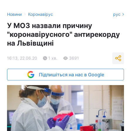
›
Новини
Коронавірус
рус
У МОЗ назвали причину
"коронавірусного" антирекорду
на Львівщині
16:13, 22.06.20
1 хв.
3691
Підпишіться на нас в Google