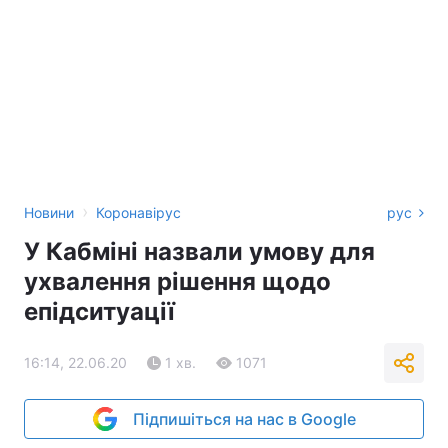
›
Новини
Коронавірус
рус
У Кабміні назвали умову для
ухвалення рішення щодо
епідситуації
16:14, 22.06.20
1 хв.
1071
Підпишіться на нас в Google