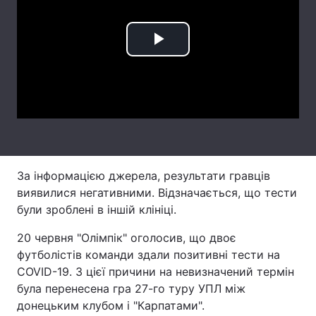
Лонгріди
Play
Відео з Youtube
Статті
Video
Інтерв'ю
Думки
Архів
Вакансії
Контакти
За інформацією джерела, результати гравців
Послуги
виявилися негативними. Відзначається, що тести
були зроблені в іншій клініці.
20 червня "Олімпік" оголосив, що двоє
футболістів команди здали позитивні тести на
COVID-19. З цієї причини на невизначений термін
була перенесена гра 27-го туру УПЛ між
донецьким клубом і "Карпатами".