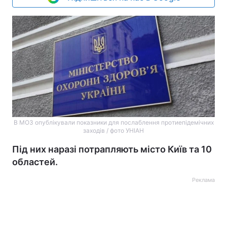
В МОЗ опублікували показники для послаблення протиепідемічних
заходів / фото УНІАН
Під них наразі потрапляють місто Київ та 10
областей.
Реклама