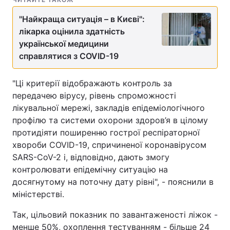
"Найкраща ситуація – в Києві":
лікарка оцінила здатність
української медицини
справлятися з COVID-19
"Ці критерії відображають контроль за
передачею вірусу, рівень спроможності
лікувальної мережі, закладів епідеміологічного
профілю та системи охорони здоров’я в цілому
протидіяти поширенню гострої респіраторної
хвороби COVID-19, спричиненої коронавірусом
SARS-CoV-2 і, відповідно, дають змогу
контролювати епідемічну ситуацію на
досягнутому на поточну дату рівні", - пояснили в
міністерстві.
Так, цільовий показник по завантаженості ліжок -
менше 50%, охоплення тестуванням - більше 24