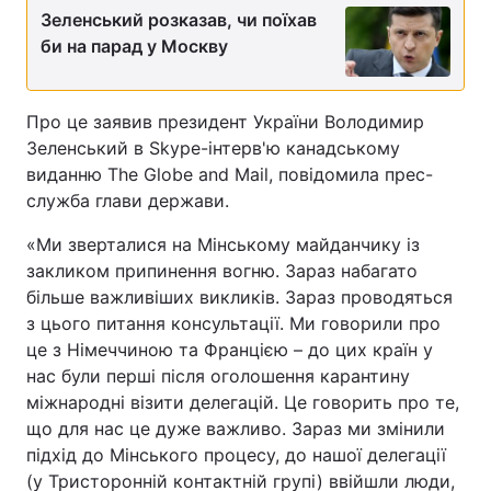
Зеленський розказав, чи поїхав
би на парад у Москву
Про це заявив президент України Володимир
Зеленський в Skype-інтерв'ю канадському
виданню The Globe and Mail, повідомила прес-
служба глави держави.
«Ми зверталися на Мінському майданчику із
закликом припинення вогню. Зараз набагато
більше важливіших викликів. Зараз проводяться
з цього питання консультації. Ми говорили про
це з Німеччиною та Францією – до цих країн у
нас були перші після оголошення карантину
міжнародні візити делегацій. Це говорить про те,
що для нас це дуже важливо. Зараз ми змінили
підхід до Мінського процесу, до нашої делегації
(у Тристоронній контактній групі) ввійшли люди,