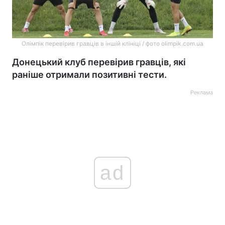
Олімпік перевірив гравців в іншій клініці / фото olimpik.com.ua
Донецький клуб перевірив гравців, які
раніше отримали позитивні тести.
Реклама
ad