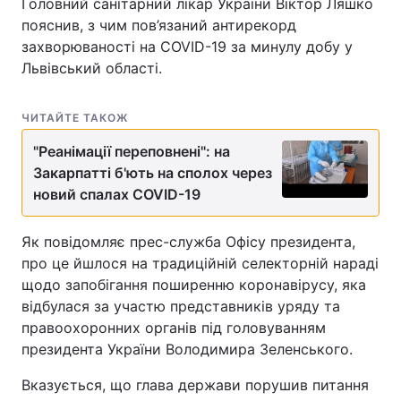
Головний санітарний лікар України Віктор Ляшко
пояснив, з чим пов’язаний антирекорд
захворюваності на COVID-19 за минулу добу у
Львівський області.
ЧИТАЙТЕ ТАКОЖ
"Реанімації переповнені": на
Закарпатті б'ють на сполох через
новий спалах COVID-19
Як повідомляє прес-служба Офісу президента,
про це йшлося на традиційній селекторній нараді
щодо запобігання поширенню коронавірусу, яка
відбулася за участю представників уряду та
правоохоронних органів під головуванням
президента України Володимира Зеленського.
Вказується, що глава держави порушив питання