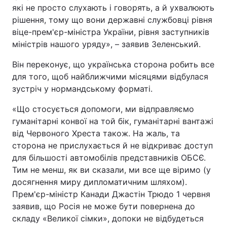
які не просто слухають і говорять, а й ухвалюють
рішення, тому що вони державні службовці рівня
віце-прем'єр-міністра України, рівня заступників
міністрів нашого уряду», – заявив Зеленський.
Він переконує, що українська сторона робить все
для того, щоб найближчими місяцями відбулася
зустріч у нормандському форматі.
«Що стосується допомоги, ми відправляємо
гуманітарні конвої на той бік, гуманітарні вантажі
від Червоного Хреста також. На жаль, та
сторона не прислухається й не відкриває доступ
для більшості автомобілів представників ОБСЄ.
Тим не менш, як ви сказали, ми все ще віримо (у
досягнення миру дипломатичним шляхом).
Прем'єр-міністр Канади Джастін Трюдо 1 червня
заявив, що Росія не може бути повернена до
складу «Великої сімки», допоки не відбудеться