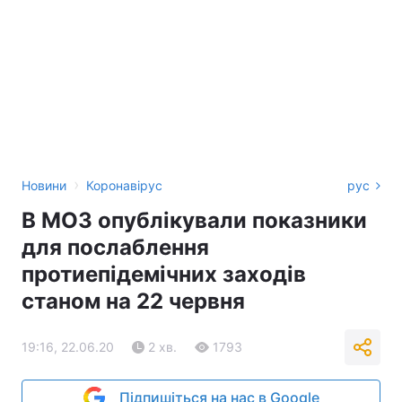
›
Новини
Коронавірус
рус
В МОЗ опублікували показники
для послаблення
протиепідемічних заходів
станом на 22 червня
19:16, 22.06.20
2 хв.
1793
Підпишіться на нас в Google