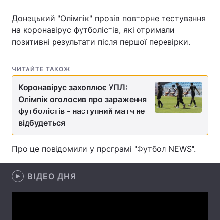
Донецький "Олімпік" провів повторне тестування
на коронавірус футболістів, які отримали
позитивні результати після першої перевірки.
Головна
Війна
Україна
Політика
ЧИТАЙТЕ ТАКОЖ
Економіка
Світ
Коронавірус захоплює УПЛ:
Олімпік оголосив про зараження
Спорт
Наука
футболістів - наступний матч не
відбудеться
Техно і зв'язок
Лайт
Про це повідомили у програмі "Футбол NEWS".
Зброя
Інциденти
Здоров'я
Туризм
ВІДЕО ДНЯ
Цікавинки
Погода
Екологія
Регіони