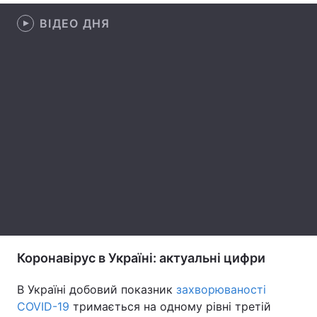
ВІДЕО ДНЯ
Лонгріди
Відео з Youtube
Статті
Інтерв'ю
Думки
Архів
Вакансії
Контакти
Послуги
Коронавірус в Україні: актуальні цифри
В Україні добовий показник
захворюваності
COVID-19
тримається на одному рівні третій