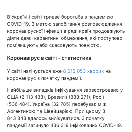
В Україні і світі триває боротьба з пандемією
COVID-19. З метою запобігання розповсюдження
Головна
Війна
коронавірусної інфекції в ряді країн продовжують
діяти деякі карантинні обмеження, які поступово
Україна
Політика
пом'якшують або скасовують повністю.
Економіка
Світ
Коронавірус в світі - статистика
Спорт
Наука
У світі налічується вже
8 015 053 хворих
на
Техно і зв'язок
Лайт
коронавірус з початку пандемії.
Найбільше випадків інфікування зареєстровано у
Зброя
Інциденти
США (2 113 488), Бразилії (888 271), Росії
Здоров'я
Туризм
(536 484). Україна (32 785) перебуває між
Аргентиною та Швейцарією. При цьому 3
Цікавинки
Погода
843 843 вдалось вилікуватися. З початку
пандемії загинуло 436 319 інфікованих COVID-19.
Екологія
Регіони