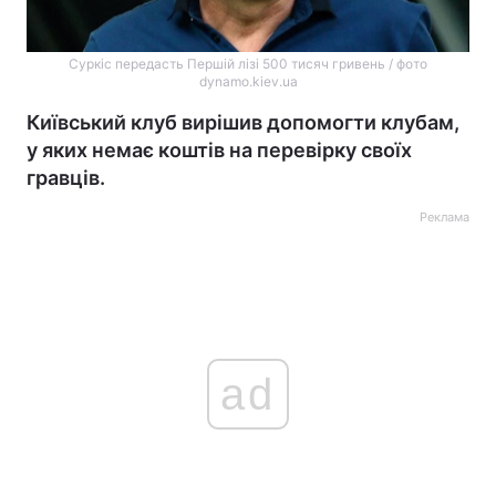
Суркіс передасть Першій лізі 500 тисяч гривень / фото
dynamo.kiev.ua
Київський клуб вирішив допомогти клубам,
у яких немає коштів на перевірку своїх
гравців.
Реклама
ad