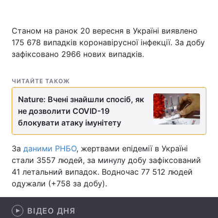
Станом на ранок 20 вересня в Україні виявлено
175 678 випадків коронавірусної інфекції. За добу
Головна
Війна
зафіксовано 2966 нових випадків.
Україна
Політика
ЧИТАЙТЕ ТАКОЖ
Економіка
Світ
Nature: Вчені знайшли спосіб, як
Спорт
Наука
не дозволити COVID-19
блокувати атаку імунітету
Техно і зв'язок
Лайт
За
даними РНБО
, жертвами епідемії в Україні
Зброя
Інциденти
стали 3557 людей, за минулу добу зафіксований
Здоров'я
Туризм
41 летальний випадок. Водночас 77 512 людей
одужали (+758 за добу).
Цікавинки
Погода
ВІДЕО ДНЯ
Екологія
Регіони