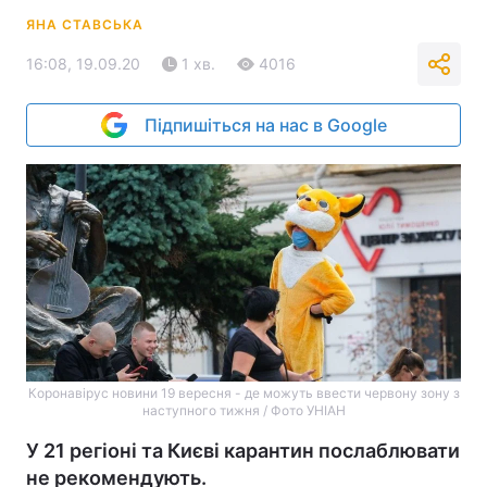
ЯНА СТАВСЬКА
16:08, 19.09.20
1 хв.
4016
Підпишіться на нас в Google
Коронавірус новини 19 вересня - де можуть ввести червону зону з
наступного тижня / Фото УНІАН
У 21 регіоні та Києві карантин послаблювати
не рекомендують.