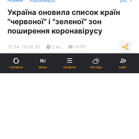
Новини
Коронавірус
рус
Україна оновила список країн
"червоної" і "зеленої" зон
поширення коронавірусу
15:34, 19.09.20
2 хв.
10761
RU
Підпишіться на нас в Google
МОВА
ГОЛОВНА
РОЗДІЛИ
ПОГОДА
ЛАЙТ