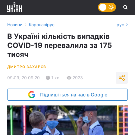
›
Новини
Коронавірус
рус
В Україні кількість випадків
COVID-19 перевалила за 175
тисяч
ДМИТРО ЗАХАРОВ
09:09, 20.09.20
1 хв.
2923
Підпишіться на нас в Google