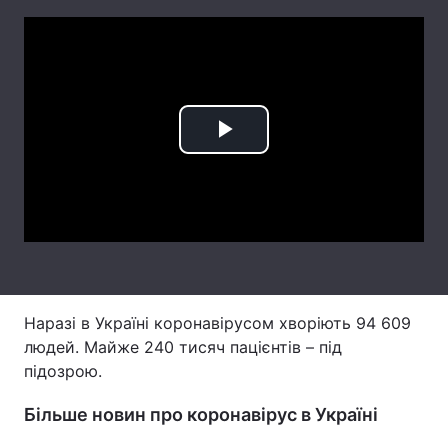
Лонгріди
Відео з Youtube
Статті
Інтерв'ю
Думки
Play
Архів
Вакансії
Video
Контакти
Послуги
Наразі в Україні коронавірусом хворіють 94 609
людей. Майже 240 тисяч пацієнтів – під
підозрою.
Більше новин про коронавірус в Україні