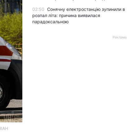
02:50
Сонячну електростанцію зупинили в
розпал літа: причина виявилася
парадоксальною
Реклама
НІАН