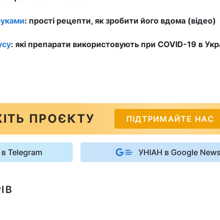
руками
: прості рецепти, як зробити його вдома (відео)
усу
: які препарати використовують при COVID-19 в Укра
ІТЬ ПРОЄКТУ
ПІДТРИМАЙТЕ НАС
 в Telegram
УНІАН в Google New
ІВ