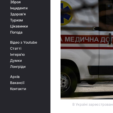
Зброя
Інциденти
Здоров'я
Туризм
Цікавинки
Погода
Відео з Youtube
Статті
Інтерв'ю
Думки
Лонгріди
Архів
Вакансії
Контакти
В Україні зареєстрова