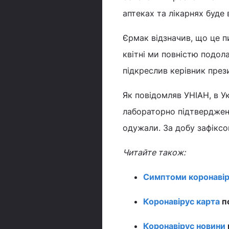
аптеках та лікарнях буде 
Єрмак відзначив, що це п
квітні ми повністю подол
підкреслив керівник през
Як повідомляв УНІАН, в У
лабораторно підтверджени
одужали. За добу зафіксо
Читайте також:
Симптоми коронавір
Коронавірус карта
по
Коронавірус новини