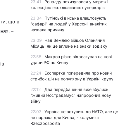
23:41
Роналду похизувався у мережі
колекцією ексклюзивних суперкарів
23:34
Путінські війська влаштовують
ти, що в
"сафарі" на людей у Херсоні: аналітик
назвала причину
ня», –
23:09
Над Землею зійшов Оленячий
Місяць: як це вплине на знаки зодіаку
22:55
Макрон різко відреагував на нові
удари РФ по Києву
ів
22:24
Експертка попередила про новий
стрибок цін на популярну в Україні крупу
22:12
Два передбачення вже збулись:
"живий Нострадамус" напророчив нову
війну
22:02
Україна не вступить до НАТО, але це
не поразка для Києва, - колумніст
Rzeczpospolita