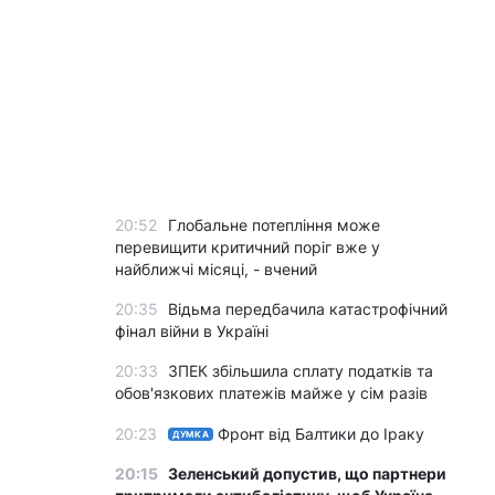
20:52
Глобальне потепління може
перевищити критичний поріг вже у
найближчі місяці, - вчений
20:35
Відьма передбачила катастрофічний
фінал війни в Україні
20:33
ЗПЕК збільшила сплату податків та
обов'язкових платежів майже у сім разів
20:23
Фронт від Балтики до Іраку
ДУМКА
20:15
Зеленський допустив, що партнери