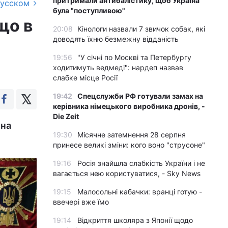
притримали антибалістику, щоб Україна
русском
була "поступливою"
що в
20:08
Кінологи назвали 7 звичок собак, які
доводять їхню безмежну відданість
19:56
"У січні по Москві та Петербургу
ходитимуть ведмеді": нардеп назвав
слабке місце Росії
19:42
Спецслужби РФ готували замах на
керівника німецького виробника дронів, -
Die Zeit
 на
19:30
Місячне затемнення 28 серпня
принесе великі зміни: кого воно "струсоне"
19:16
Росія знайшла слабкість України і не
вагається нею користуватися, - Sky News
19:15
Малосольні кабачки: вранці готую -
ввечері вже їмо
19:14
Відкриття школяра з Японії щодо