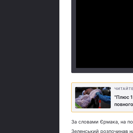
ЧИТАЙТ
"Плюс 1
повного
За словами Єрмака, на по
Зеленський розпочинав на