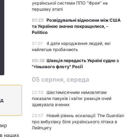
української системи ППО "Фрея" на
першому етапі
01:22
Розвідувальні відносини між США
та Україною значно покращилися, -
Politico
01:01
4 дати народження людей, які
найлегше пробачають
00:38
Швеція передасть Україні судно з
"тіньового флоту" Росії
05 серпня, середа
23:59
Шестимісячним немовлятам
показали павуків і квіти: реакція очей
ід
здивувала вчених
23:57
Новий рівень ескалації: The Guardian
про вибухівку біля українського літака в
мир
Лейпцигу
 в наших