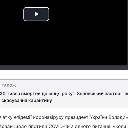
Play
Video
Е ТАКОЖ
20 тисяч смертей до кінця року": Зеленський застеріг в
 скасування карантину
чатку епідемії коронавірусу президент України Володи
ради щодо протидії COVID-19 з одного питання: «Коли