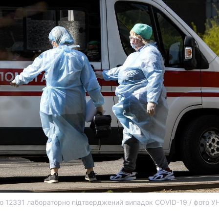
но 12331 лабораторно підтверджений випадок COVID-19 / фото У