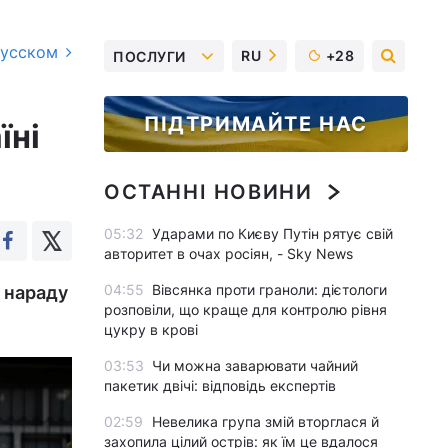
русском
RU
+28
ПОСЛУГИ
ПІДТРИМАЙТЕ НАС
їні
ОСТАННІ НОВИНИ
05:32
Ударами по Києву Путін рятує свій
авторитет в очах росіян, - Sky News
04:55
Вівсянка проти граноли: дієтологи
 нараду
розповіли, що краще для контролю рівня
цукру в крові
03:53
Чи можна заварювати чайний
пакетик двічі: відповідь експертів
02:59
Невелика група змій вторглася й
захопила цілий острів: як їм це вдалося