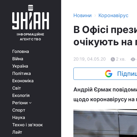
›
Новини
Коронавірус
В Офісі през
ІНФОРМАЦІЙНЕ
очікують на 
АГЕНТСТВО
Головна
Війна
20:19, 04.05.20
2 хв.
Україна
Підпиш
Політика
Економіка
Світ
Андрій Єрмак повідоми
Екологія
щодо коронавірусу на 
Регіони
Спорт
Наука
Техно і зв'язок
Лайт