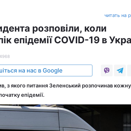
читать на 
идента розповіли, коли
пік епідемії COVID-19 в Укра
4968
іться на нас в Google
в, з якого питання Зеленський розпочинав кожну
початку епідемії.