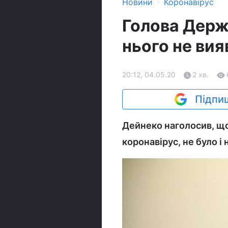
›
Новини
Коронавірус
Голова Держ
нього не ви
20:12, 04.05.20
2 хв.
Підпиш
Дейнеко наголосив, що 
коронавірус, не було і 