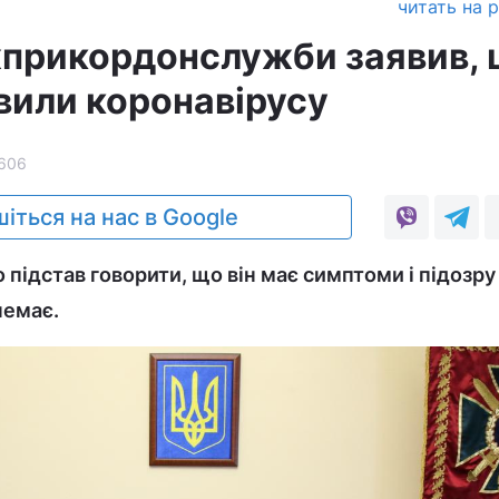
читать на 
прикордонслужби заявив, 
явили коронавірусу
606
іться на нас в Google
підстав говорити, що він має симптоми і підозру
немає.