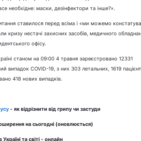
все необхідне: маски, дезінфектори та інше?».
итання ставилося перед всіма і «ми можемо констатува
али кризу нестачі захисних засобів, медичного обладнан
идентського офісу.
країні станом на 09:00 4 травня зареєстровано 12331
й випадок COVID-19, з них 303 летальних, 1619 пацієнт
вано 418 нових випадків.
усу
- як відрізнити від грипу чи застуди
ширення на сьогодні (оновлюється)
в Україні та світі - онлайн