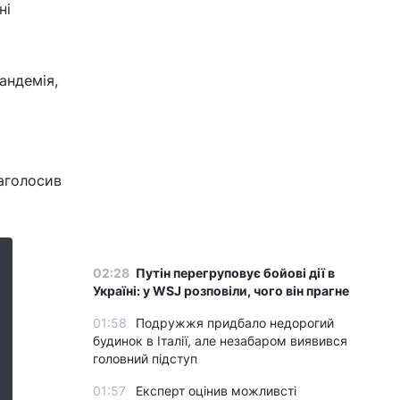
ні
андемія,
наголосив
02:28
Путін перегруповує бойові дії в
Україні: у WSJ розповіли, чого він прагне
01:58
Подружжя придбало недорогий
будинок в Італії, але незабаром виявився
головний підступ
01:57
Експерт оцінив можливсті