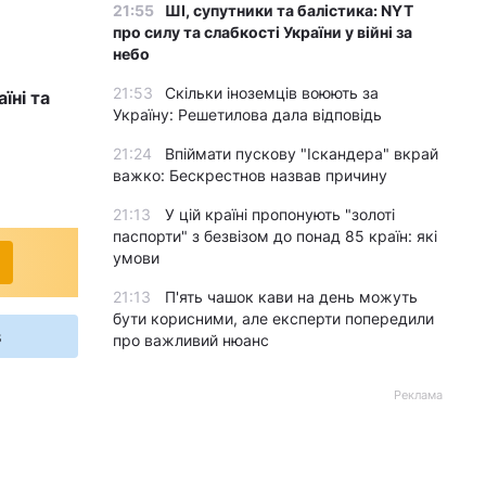
21:55
ШІ, супутники та балістика: NYT
про силу та слабкості України у війні за
небо
21:53
Скільки іноземців воюють за
їні та
Україну: Решетилова дала відповідь
21:24
Впіймати пускову "Іскандера" вкрай
важко: Бескрестнов назвав причину
21:13
У цій країні пропонують "золоті
паспорти" з безвізом до понад 85 країн: які
умови
21:13
П'ять чашок кави на день можуть
бути корисними, але експерти попередили
s
про важливий нюанс
Реклама