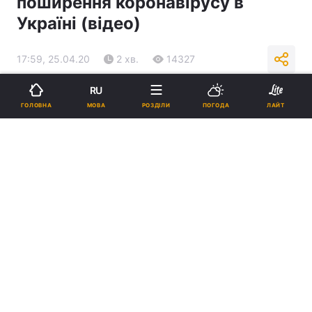
поширення коронавірусу в
Україні (відео)
17:59, 25.04.20
2 хв.
14327
RU
Підпишіться на нас в Google
МОВА
ГОЛОВНА
РОЗДІЛИ
ПОГОДА
ЛАЙТ
Ілюстрація / REUTERS
Чернівецька область та Київ - лідери за