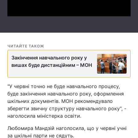
Video
Лонгріди
Відео з Youtube
Статті
Інтерв'ю
Думки
ЧИТАЙТЕ ТАКОЖ
Архів
Вакансії
Закінчення навчального року у
вишах буде дистанційним – МОН
Контакти
Послуги
"У червні точно не буде навчального процесу,
буде закінчення навчального року, оформлення
шкільних документів. МОН рекомендувало
зберегти звичну структуру навчального року", -
наголосила міністерка освіти.
Любомира Мандзій наголосила, що у червні учні
за шкільні парти не сядуть.