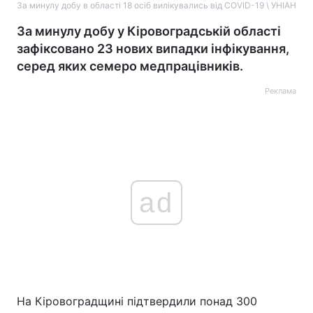
За минулу добу в області 18 осіб вилікувались від COVID-19 \ УНІАН
За минулу добу у Кіровоградській області
зафіксовано 23 нових випадки інфікування,
серед яких семеро медпрацівників.
Реклама
ad
На Кіровоградщині підтвердили понад 300