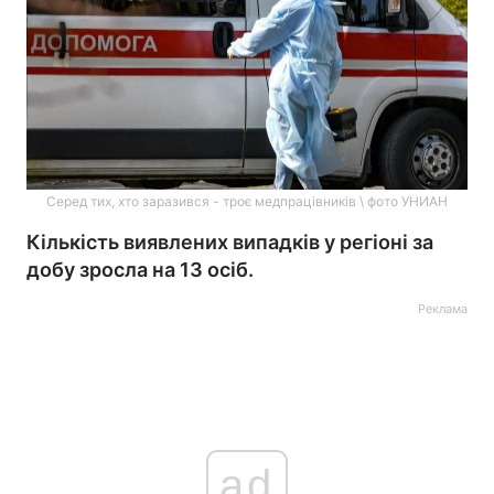
Серед тих, хто заразився - троє медпрацівників \ фото УНИАН
Кількість виявлених випадків у регіоні за
добу зросла на 13 осіб.
Реклама
ad