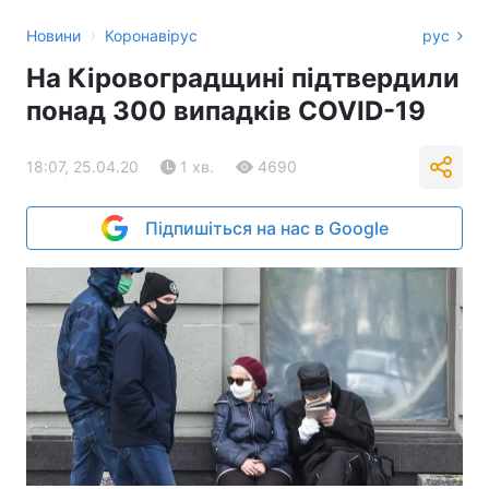
›
Новини
Коронавірус
рус
На Кіровоградщині підтвердили
понад 300 випадків COVID-19
18:07, 25.04.20
1 хв.
4690
Підпишіться на нас в Google