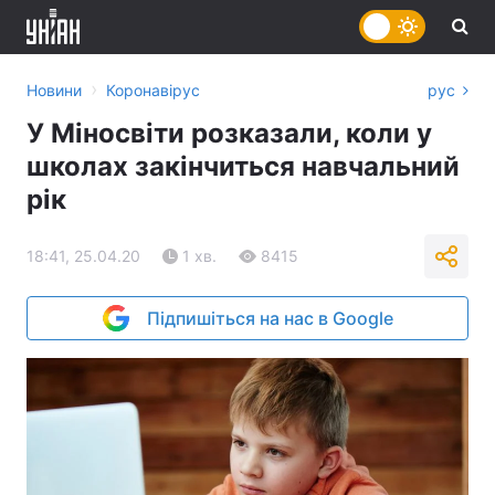
›
Новини
Коронавірус
рус
У Міносвіти розказали, коли у
школах закінчиться навчальний
рік
18:41, 25.04.20
1 хв.
8415
Підпишіться на нас в Google