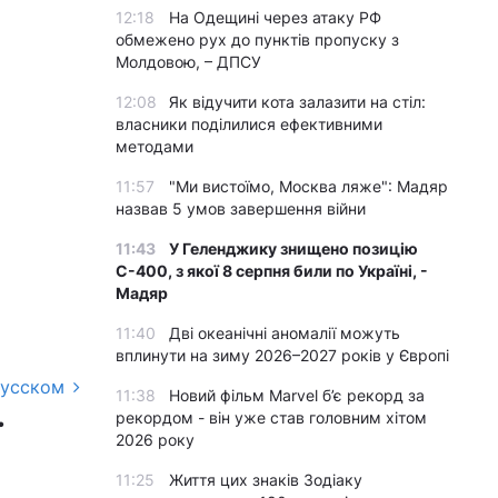
12:18
На Одещині через атаку РФ
обмежено рух до пунктів пропуску з
Молдовою, – ДПСУ
12:08
Як відучити кота залазити на стіл:
власники поділилися ефективними
методами
11:57
"Ми вистоїмо, Москва ляже": Мадяр
назвав 5 умов завершення війни
11:43
У Геленджику знищено позицію
С-400, з якої 8 серпня били по Україні, -
Мадяр
11:40
Дві океанічні аномалії можуть
вплинути на зиму 2026–2027 років у Європі
русском
11:38
Новий фільм Marvel б’є рекорд за
рекордом - він уже став головним хітом
ї
2026 року
11:25
Життя цих знаків Зодіаку