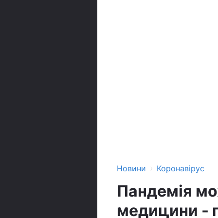
›
Новини
Коронавірус
Пандемія мо
медицини - 