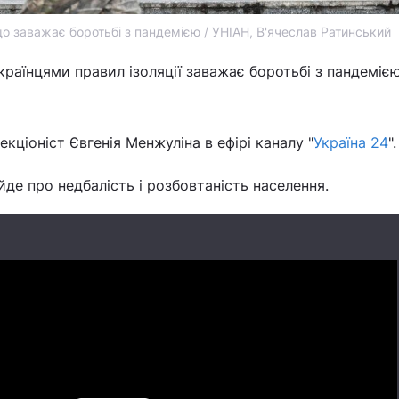
що заважає боротьбі з пандемією / УНІАН, В'ячеслав Ратинський
раїнцями правил ізоляції заважає боротьбі з пандеміє
кціоніст Євгенія Менжуліна в ефірі каналу "
Україна 24
".
йде про недбалість і розбовтаність населення.