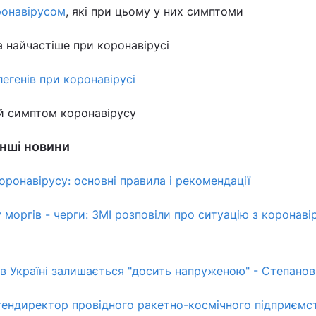
ронавірусом
, які при цьому у них симптоми
а найчастіше при коронавірусі
егенів при коронавірусі
й симптом коронавірусу
інші новини
оронавірусу: основні правила і рекомендації
 моргів - черги: ЗМІ розповіли про ситуацію з коронаві
 в Україні залишається "досить напруженою" - Степанов
гендиректор провідного ракетно-космічного підприємс