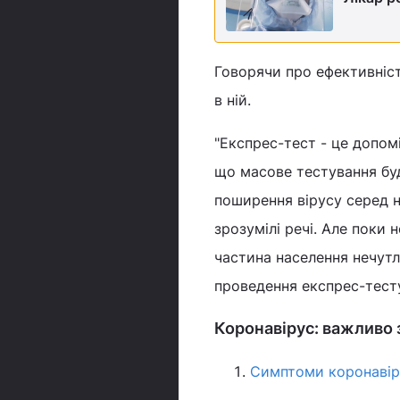
Говорячи про ефективніст
в ній.
"Експрес-тест - це допом
що масове тестування бу
поширення вірусу серед н
зрозумілі речі. Але поки 
частина населення нечутл
проведення експрес-тесту
Коронавірус: важливо
Симптоми коронавір