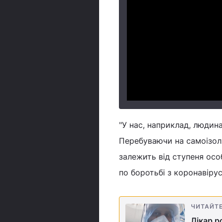
"У нас, наприклад, людина
Перебуваючи на самоізоля
залежить від ступеня особ
по боротьбі з коронавірус
ЧИТАЙТ
Лікар р