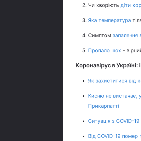
Чи хворіють
діти ко
Яка температура
тіл
Симптом
запалення л
Пропало нюх
- вірни
Коронавірус в Україні: 
Як захиститися від к
Кисню не вистачає, у
Прикарпатті
Ситуація з COVID-19
Від COVID-19 помер 