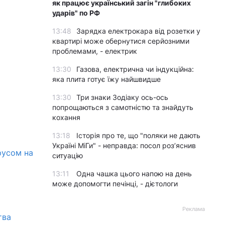
як працює український загін "глибоких
ударів" по РФ
13:48
Зарядка електрокара від розетки у
квартирі може обернутися серйозними
проблемами, - електрик
13:30
Газова, електрична чи індукційна:
яка плита готує їжу найшвидше
13:30
Три знаки Зодіаку ось-ось
попрощаються з самотністю та знайдуть
кохання
13:18
Історія про те, що "поляки не дають
Україні МіГи" - неправда: посол роз’яснив
русом на
ситуацію
13:11
Одна чашка цього напою на день
може допомогти печінці, - дієтологи
Реклама
тва