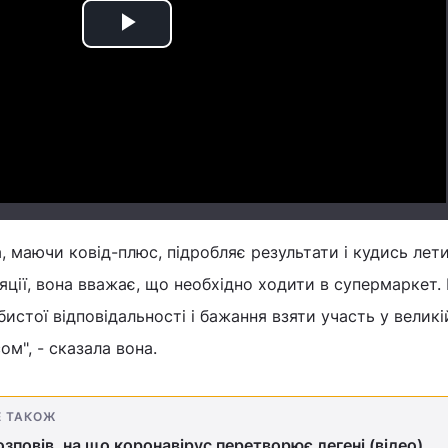
Play
Video
, маючи ковід-плюс, підробляє результати і кудись лети
ції, вона вважає, що необхідно ходити в супермаркет.
истої відповідальності і бажання взяти участь у великі
ом", - сказала вона.
Е ТАКОЖ
озповів, на що коронавірус перетворює легені (відео)