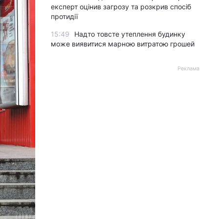
експерт оцінив загрозу та розкрив спосіб
протидії
15:49
Надто товсте утеплення будинку
може виявитися марною витратою грошей
Реклама