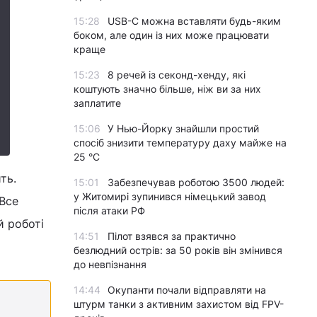
15:28
USB-C можна вставляти будь-яким
боком, але один із них може працювати
краще
15:23
8 речей із секонд-хенду, які
коштують значно більше, ніж ви за них
заплатите
15:06
У Нью-Йорку знайшли простий
спосіб знизити температуру даху майже на
25 °C
ть.
15:01
Забезпечував роботою 3500 людей:
у Житомирі зупинився німецький завод
 Все
після атаки РФ
й роботі
14:51
Пілот взявся за практично
безлюдний острів: за 50 років він змінився
до невпізнання
14:44
Окупанти почали відправляти на
штурм танки з активним захистом від FPV-