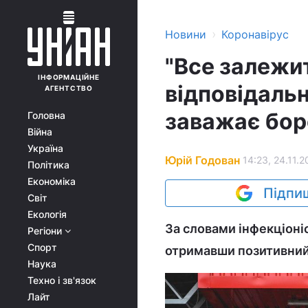
›
Новини
Коронавірус
"Все залежит
ІНФОРМАЦІЙНЕ
відповідальн
АГЕНТСТВО
заважає боро
Головна
Війна
Україна
Юрій Годован
14:23, 24.11.2
Політика
Економіка
Підпиш
Світ
Екологія
За словами інфекціоніс
Регіони
Спорт
отримавши позитивний 
Наука
Техно і зв'язок
Лайт