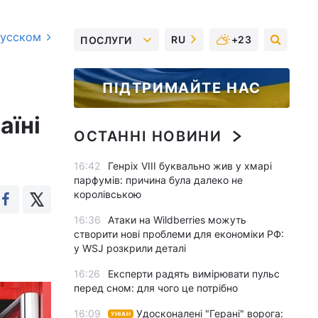
русском
RU
+23
ПОСЛУГИ
ПІДТРИМАЙТЕ НАС
аїні
ОСТАННІ НОВИНИ
16:42
Генріх VIII буквально жив у хмарі
парфумів: причина була далеко не
королівською
16:36
Атаки на Wildberries можуть
створити нові проблеми для економіки РФ:
у WSJ розкрили деталі
16:26
Експерти радять вимірювати пульс
перед сном: для чого це потрібно
16:09
Удосконалені "Герані" ворога:
УНІАН