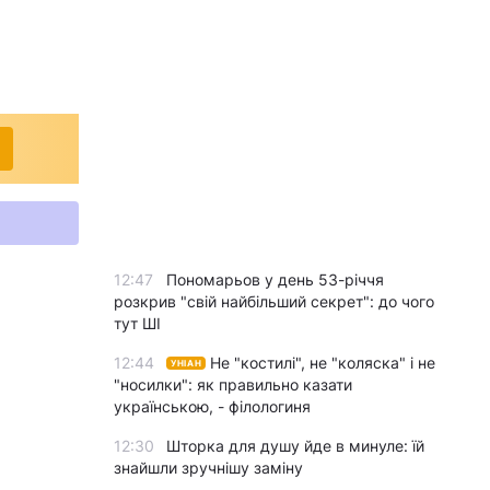
12:47
Пономарьов у день 53-річчя
розкрив "свій найбільший секрет": до чого
тут ШІ
12:44
Не "костилі", не "коляска" і не
УНІАН
"носилки": як правильно казати
українською, - філологиня
12:30
Шторка для душу йде в минуле: їй
знайшли зручнішу заміну