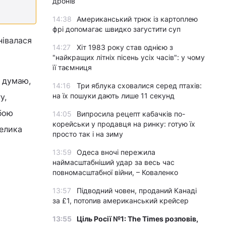
дронів
14:38
Американський трюк із картоплею
фрі допомагає швидко загустити суп
нівалася
14:27
Хіт 1983 року став однією з
"найкращих літніх пісень усіх часів": у чому
її таємниця
е думаю,
14:16
Три яблука сховалися серед птахів:
на їх пошуки дають лише 11 секунд
у,
обою
14:05
Випросила рецепт кабачків по-
корейськи у продавця на ринку: готую їх
велика
просто так і на зиму
13:59
Одеса вночі пережила
наймасштабніший удар за весь час
повномасштабної війни, – Коваленко
13:57
Підводний човен, проданий Канаді
за £1, потопив американський крейсер
13:55
Ціль Росії №1: The Times розповів,