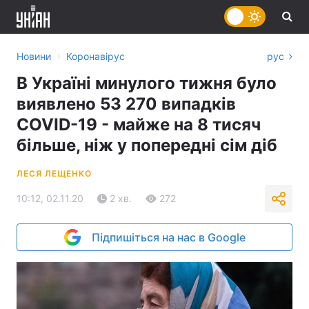
›
Новини
Коронавірус
рус
В Україні минулого тижня було
виявлено 53 270 випадків
COVID-19 - майже на 8 тисяч
більше, ніж у попередні сім діб
ЛЕСЯ ЛЕЩЕНКО
10:12, 02.11.20
2 хв.
272
Підпишіться на нас в Google