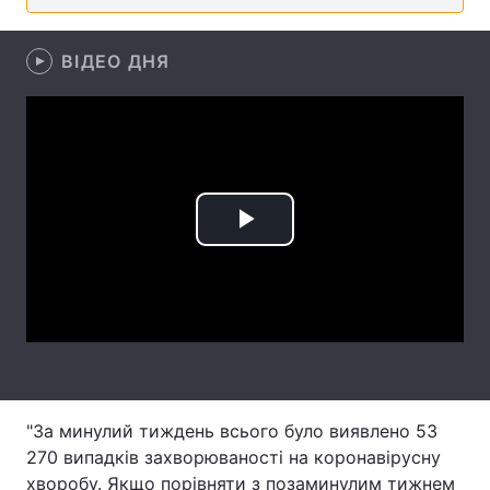
Лонгріди
ВІДЕО ДНЯ
Відео з Youtube
Статті
Інтерв'ю
Думки
Архів
Вакансії
Play
Контакти
Video
Послуги
"За минулий тиждень всього було виявлено 53
270 випадків захворюваності на коронавірусну
хворобу. Якщо порівняти з позаминулим тижнем