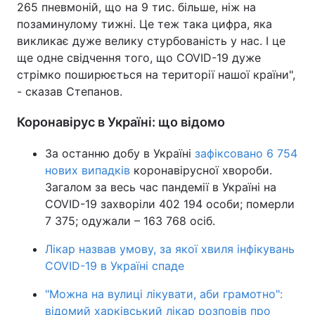
265 пневмоній, що на 9 тис. більше, ніж на
позаминулому тижні. Це теж така цифра, яка
викликає дуже велику стурбованість у нас. І це
ще одне свідчення того, що COVID-19 дуже
стрімко поширюється на території нашої країни",
- сказав Степанов.
Коронавірус в Україні: що відомо
За останню добу в Україні
зафіксовано 6 754
нових випадків
коронавірусної хвороби.
Загалом за весь час пандемії в Україні на
COVID-19 захворіли 402 194 особи; померли
7 375; одужали – 163 768 осіб.
Лікар назвав умову, за якої хвиля інфікувань
COVID-19 в Україні спаде
"Можна на вулиці лікувати, аби грамотно":
відомий харківський лікар розповів про