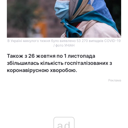
В Україні минулого тижня було виявлено 53 270 випадків COVID-19
/ фото УНІАН
Також з 26 жовтня по 1 листопада
збільшилась кількість госпіталізованих з
коронавірусною хворобою.
Реклама
ad