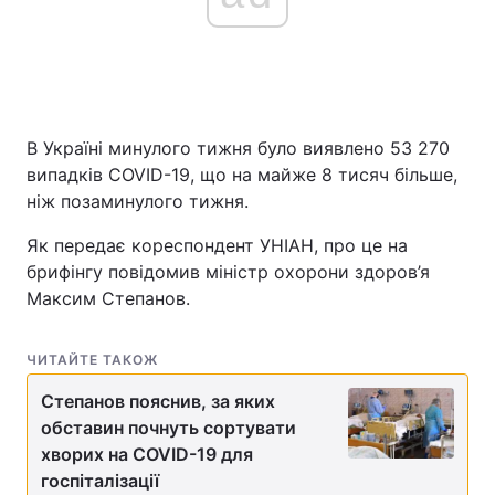
Головна
Війна
Україна
Політика
В Україні минулого тижня було виявлено 53 270
випадків COVID-19, що на майже 8 тисяч більше,
Економіка
Світ
ніж позаминулого тижня.
Спорт
Наука
Як передає кореспондент УНІАН, про це на
брифінгу повідомив міністр охорони здоров’я
Техно і зв'язок
Лайт
Максим Степанов.
Зброя
Інциденти
ЧИТАЙТЕ ТАКОЖ
Здоров'я
Туризм
Степанов пояснив, за яких
обставин почнуть сортувати
Цікавинки
Погода
хворих на COVID-19 для
госпіталізації
Екологія
Регіони