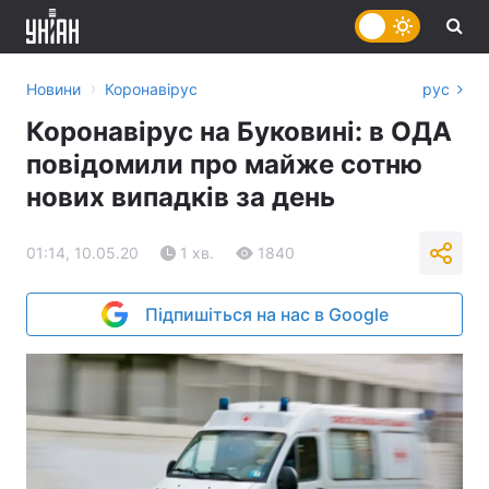
›
Новини
Коронавірус
рус
Коронавірус на Буковині: в ОДА
повідомили про майже сотню
нових випадків за день
01:14, 10.05.20
1 хв.
1840
Підпишіться на нас в Google