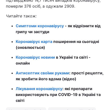
підтверджено 14,7 тисяч випадків коронавірусу,
померли 376 осіб, а одужали 2909.
Тема оформлення
Читайте також:
Симптоми коронавірусу
- як відрізнити від
грипу чи застуди
Коронавірус карта
поширення на сьогодні
(оновлюється)
Коронавірус новини
в Україні та світі -
онлайн
Антисептик своїми руками
: прості рецепти,
як зробити його вдома (відео)
Лікування коронавірусу
: які препарати
використовують при COVID-19 в Україні та
світі