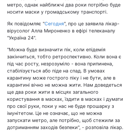
метро, однак найближчі два роки потрібно буде
носити маски у громадському транспорті.
Як повідомляє "
Сегодня
", про це заявила лікар-
вірусолог Алла Мироненко в ефірі телеканалу
"Україна 24".
"Можна буде визначити пік, коли епідемія
закінчиться, тобто ретроспективно. Коли вона є
під час росту, незрозуміло - вона припинена,
стабілізується або піде на спад. В умовах
карантину може гострого піку і не бути, але в
карантині вічно не можна жити. Нам доведеться
ще два роки жити в місцях загального
користування в масках, їздити в масках і думати
про свої руки, поки у нас не буде прошарку з
імунітетом. Це не означає, що не можна
запускати метро, ​​але потрібно, щоб стежили за
дотриманням заходів безпеки", - розповіла лікар.