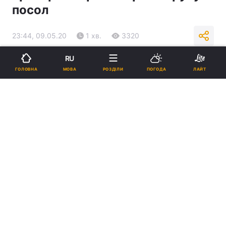
посол
23:44, 09.05.20
1 хв.
3320
RU
Підпишіться на нас в Google
МОВА
ГОЛОВНА
РОЗДІЛИ
ПОГОДА
ЛАЙТ
У Німеччині тестують українські ліки від COVID-19 / УНІАН
За словами дипломата, Україна має
непоганий досвід у цьому питанні.