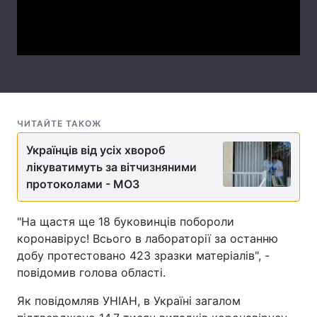
Video
Лонгріди
Відео з Youtube
Статті
Інтерв'ю
Думки
ЧИТАЙТЕ ТАКОЖ
Архів
Вакансії
Українців від усіх хвороб
Контакти
лікуватимуть за вітчизняними
протоколами - МОЗ
Послуги
"На щастя ще 18 буковинців побороли
коронавірус! Всього в лабораторії за останню
добу протестовано 423 зразки матеріалів", -
повідомив голова області.
Як повідомляв УНІАН, в Україні загалом