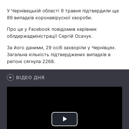
У Чернівецькій області 9 травня підтвердили ще
89 випадків коронавірусної хвороби.
Головна
Війна
Про це у Facebook повідомив керівник
облдержадміністрації Сергій Осачук.
Україна
Політика
За його даними, 29 осіб захворіли у Чернівцях.
Економіка
Світ
Загальна кількість підтверджених випадків в
регіоні сягнула 2268.
Спорт
Наука
Техно і зв'язок
Лайт
ВІДЕО ДНЯ
Зброя
Інциденти
Здоров'я
Туризм
Цікавинки
Погода
Play
Екологія
Регіони