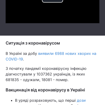
Play
Тема оформлення
Video
Ситуація з коронавірусом
В Україні за добу
виявили 6988 нових хворих на
COVID-19
.
З початку пандемії коронавірусну інфекцію
діагностували у 1037362 українців, із яких
681835 - одужали, 18081 - помер.
Вакцинація від коронавірусу в Україні
В уряді розраховують, що перші
дози