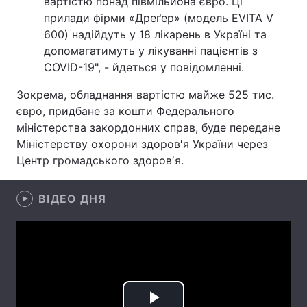
вартістю понад півмільйона євро. Ці
прилади фірми «Дреґер» (модель EVITA V
Лонгріди
600) надійдуть у 18 лікарень в Україні та
допомагатимуть у лікуванні пацієнтів з
Відео з Youtube
Статті
COVID-19", - йдеться у повідомленні.
Зокрема, обладнання вартістю майже 525 тис.
Інтерв'ю
Думки
євро, придбане за кошти Федерального
Архів
Вакансії
міністерства закордонних справ, буде передане
Міністерству охорони здоров′я України через
Контакти
Центр громадського здоров′я.
Послуги
ВІДЕО ДНЯ