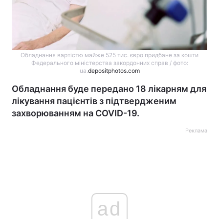
Обладнання вартістю майже 525 тис. євро придбане за кошти
Федерального міністерства закордонних справ / фото:
ua.
depositphotos.com
Обладнання буде передано 18 лікарням для
лікування пацієнтів з підтвердженим
захворюванням на COVID-19.
Реклама
ad