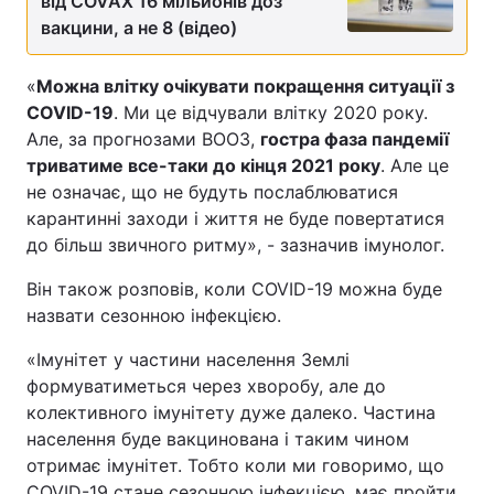
від COVAX 16 мільйонів доз
вакцини, а не 8 (відео)
«
Можна влітку очікувати покращення ситуації з
COVID-19
. Ми це відчували влітку 2020 року.
Але, за прогнозами ВООЗ,
гостра фаза пандемії
триватиме все-таки до кінця 2021 року
. Але це
не означає, що не будуть послаблюватися
карантинні заходи і життя не буде повертатися
до більш звичного ритму», - зазначив імунолог.
Він також розповів, коли COVID-19 можна буде
назвати сезонною інфекцією.
«Імунітет у частини населення Землі
формуватиметься через хворобу, але до
колективного імунітету дуже далеко. Частина
населення буде вакцинована і таким чином
отримає імунітет. Тобто коли ми говоримо, що
COVID-19 стане сезонною інфекцією, має пройти