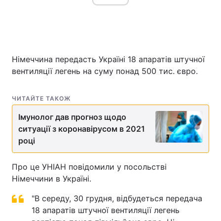
Головна
Війна
Німеччина передасть Україні 18 апаратів штучної
Україна
Політика
вентиляції легень на суму понад 500 тис. євро.
Економіка
Світ
ЧИТАЙТЕ ТАКОЖ
Спорт
Наука
Імунолог дав прогноз щодо
ситуації з коронавірусом в 2021
Техно і зв'язок
Лайт
році
Зброя
Інциденти
Про це УНІАН повідомили у посольстві
Здоров'я
Туризм
Німеччини в Україні.
Цікавинки
Погода
"В середу, 30 грудня, відбудеться передача
18 апаратів штучної вентиляції легень
Екологія
Регіони