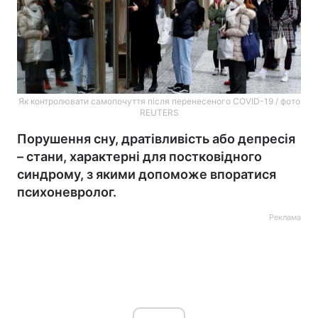
Як контролювати самопочуття після перенесеного COVID-19 / фото
REUTERS
Порушення сну, дратівливість або депресія
– стани, характерні для постковідного
синдрому, з якими допоможе впоратися
психоневролог.
Реклама