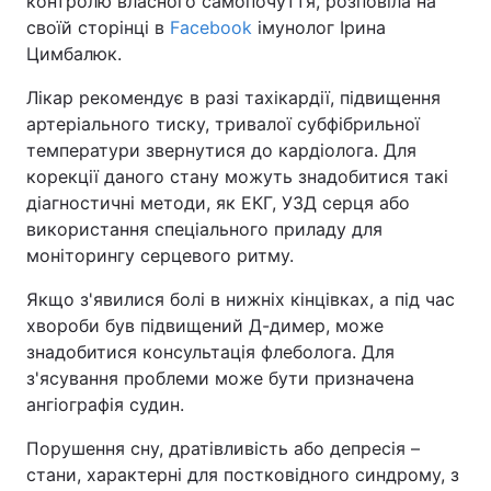
контролю власного самопочуття, розповіла на
своїй сторінці в
Facebook
імунолог Ірина
Цимбалюк.
Лікар рекомендує в разі тахікардії, підвищення
артеріального тиску, тривалої субфібрильної
температури звернутися до кардіолога. Для
корекції даного стану можуть знадобитися такі
діагностичні методи, як ЕКГ, УЗД серця або
використання спеціального приладу для
моніторингу серцевого ритму.
Якщо з'явилися болі в нижніх кінцівках, а під час
хвороби був підвищений Д-димер, може
знадобитися консультація флеболога. Для
з'ясування проблеми може бути призначена
ангіографія судин.
Порушення сну, дратівливість або депресія –
стани, характерні для постковідного синдрому, з