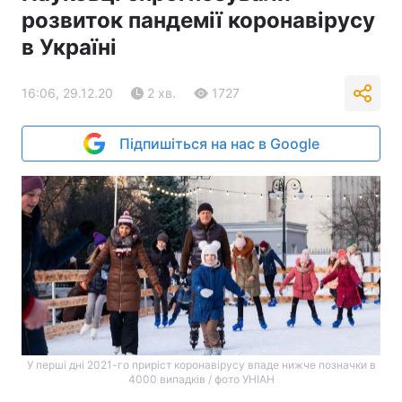
розвиток пандемії коронавірусу
в Україні
16:06, 29.12.20
2 хв.
1727
Підпишіться на нас в Google
У перші дні 2021-го приріст коронавірусу впаде нижче позначки в
4000 випадків / фото УНІАН