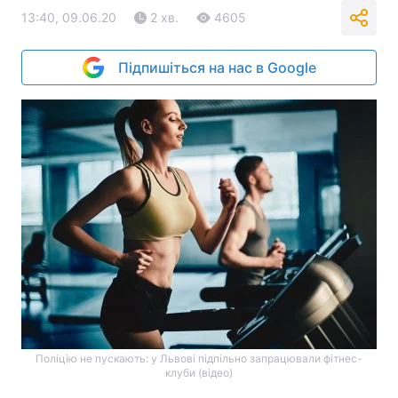
13:40, 09.06.20
2 хв.
4605
Підпишіться на нас в Google
Поліцію не пускають: у Львові підпільно запрацювали фітнес-
клуби (відео)