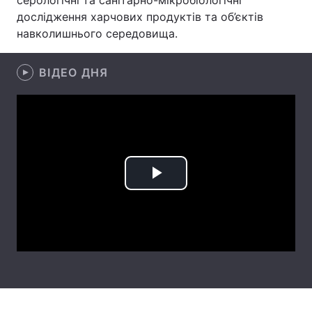
серологічні та санітарно-мікробіологічні
дослідження харчових продуктів та об’єктів
Лонгріди
навколишнього середовища.
Відео з Youtube
Статті
ВІДЕО ДНЯ
Інтерв'ю
Думки
Архів
Вакансії
Контакти
Play
Послуги
Video