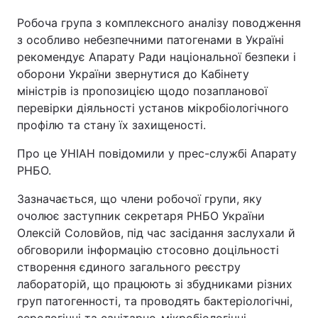
Робоча група з комплексного аналізу поводження
з особливо небезпечними патогенами в Україні
рекомендує Апарату Ради національної безпеки і
Головна
Війна
оборони України звернутися до Кабінету
міністрів із пропозицією щодо позапланової
Україна
Політика
перевірки діяльності установ мікробіологічного
Економіка
Світ
профілю та стану їх захищеності.
Про це УНІАН повідомили у прес-службі Апарату
Спорт
Наука
РНБО.
Техно і зв'язок
Лайт
Зазначається, що члени робочої групи, яку
очолює заступник секретаря РНБО України
Зброя
Інциденти
Олексій Соловйов, під час засідання заслухали й
Здоров'я
Туризм
обговорили інформацію стосовно доцільності
створення єдиного загального реєстру
Цікавинки
Погода
лабораторій, що працюють зі збудниками різних
груп патогенності, та проводять бактеріологічні,
Екологія
Регіони