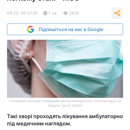
08:23, 06.07.20
1 хв.
2826
Підпишіться на нас в Google
Головний санлікар повідомив реальний відсоток госпіталізації по
Україні / фото УНІАН
Такі хворі проходять лікування амбулаторно
під медичним наглядом.