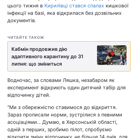
цього тижня в
Кирилівці стався спалах
кишкової
інфекції на базі, яка відкрилася без дозвільних
документів.
ЧИТАЙТЕ ТАКОЖ
Кабмін продовжив дію
адаптивного карантину до 31
липня: що зміниться
Водночас, за словами Ляшка, незабаром як
експеримент відкриють один дитячий табір для
відпочинку дітей.
"Ми з обережністю ставимося до відкриття.
Зараз прописали норми, зустрілися з певними
асоціаціями... Думаю, в Херсонській області,
одній з перших, зробимо пілот, спробуємо
відкрити зміну відпочинку, не більше 14 днів, для