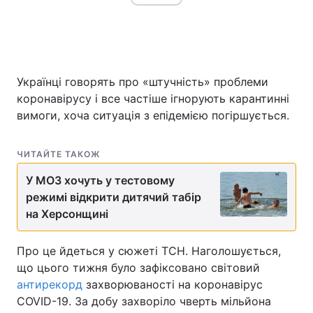
Головна
Війна
Українці говорять про «штучність» проблеми
Україна
Політика
коронавірусу і все частіше ігнорують карантинні
вимоги, хоча ситуація з епідемією погіршується.
Економіка
Світ
Спорт
Наука
ЧИТАЙТЕ ТАКОЖ
У МОЗ хочуть у тестовому
Техно і зв'язок
Лайт
режимі відкрити дитячий табір
на Херсонщині
Зброя
Інциденти
Здоров'я
Туризм
Про це йдеться у сюжеті ТСН. Наголошується,
що цього тижня було зафіксовано світовий
Цікавинки
Погода
антирекорд
захворюваності на коронавірус
COVID-19. За добу захворіло чверть мільйона
Екологія
Регіони