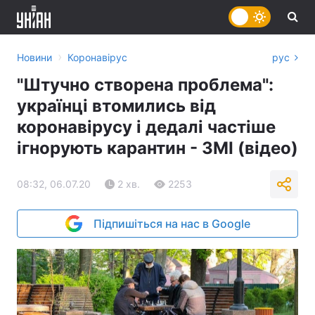
›
Новини
Коронавірус
рус
"Штучно створена проблема":
українці втомились від
коронавірусу і дедалі частіше
ігнорують карантин - ЗМІ (відео)
08:32, 06.07.20
2 хв.
2253
Підпишіться на нас в Google