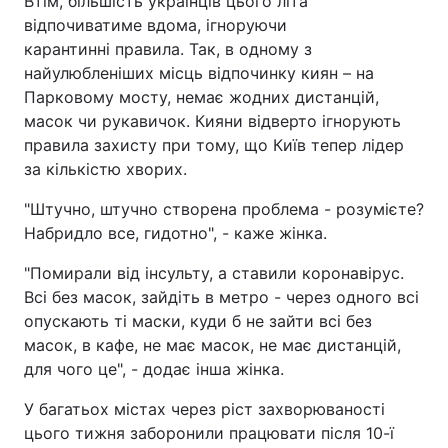
Втім, більшість українців цього літа
відпочиватиме вдома, ігноруючи
Тема оформлення
карантинні правила. Так, в одному з
найулюбленіших місць відпочинку киян – на
Парковому мосту, немає жодних дистанцій,
масок чи рукавичок. Кияни відверто ігнорують
правила захисту при тому, що Київ тепер лідер
за кількістю хворих.
"Штучно, штучно створена проблема - розумієте?
Набридло все, гидотно", - каже жінка.
"Помирали від інсульту, а ставили коронавірус.
Всі без масок, зайдіть в метро - через одного всі
опускають ті маски, куди б не зайти всі без
масок, в кафе, не має масок, не має дистанцій,
для чого це", - додає інша жінка.
У багатьох містах через ріст захворюваності
цього тижня заборонили працювати після 10-ї