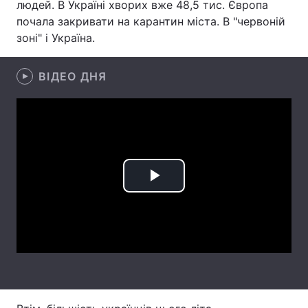
людей. В Україні хворих вже 48,5 тис. Європа
почала закривати на карантин міста. В "червоній
Лонгріди
зоні" і Україна.
Відео з Youtube
Статті
ВІДЕО ДНЯ
Інтерв'ю
Думки
Архів
Вакансії
Контакти
Послуги
Play
Video