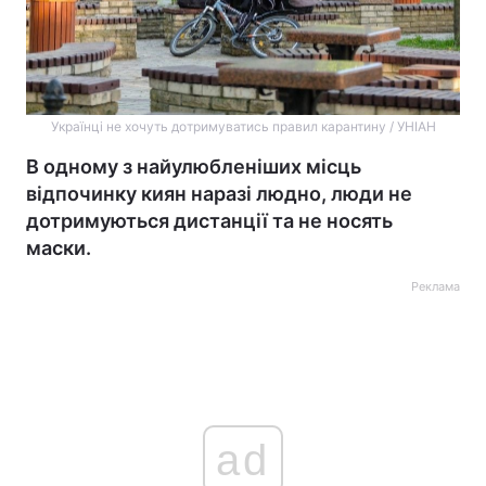
Українці не хочуть дотримуватись правил карантину / УНІАН
В одному з найулюбленіших місць
відпочинку киян наразі людно, люди не
дотримуються дистанції та не носять
маски.
Реклама
ad