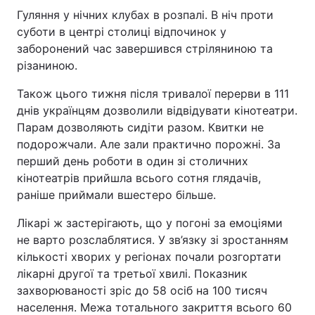
Гуляння у нічних клубах в розпалі. В ніч проти
суботи в центрі столиці відпочинок у
заборонений час завершився стріляниною та
різаниною.
Також цього тижня після тривалої перерви в 111
днів українцям дозволили відвідувати кінотеатри.
Парам дозволяють сидіти разом. Квитки не
подорожчали. Але зали практично порожні. За
перший день роботи в один зі столичних
кінотеатрів прийшла всього сотня глядачів,
раніше приймали вшестеро більше.
Лікарі ж застерігають, що у погоні за емоціями
не варто розслаблятися. У зв’язку зі зростанням
кількості хворих у регіонах почали розгортати
лікарні другої та третьої хвилі. Показник
захворюваності зріс до 58 осіб на 100 тисяч
населення. Межа тотального закриття всього 60