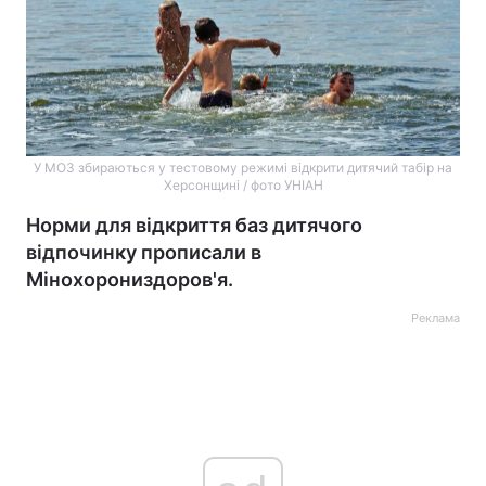
У МОЗ збираються у тестовому режимі відкрити дитячий табір на
Херсонщині / фото УНІАН
Норми для відкриття баз дитячого
відпочинку прописали в
Мінохорониздоров'я.
Реклама