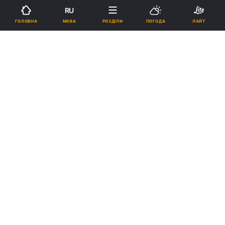
RU
Підпишіться на нас в Google
МОВА
ГОЛОВНА
РОЗДІЛИ
ПОГОДА
ЛАЙТ
Ілюстрація REUTERS
За словами санлікаря, колективний
імунітет з'явиться після розробки вакцини.
Реклама