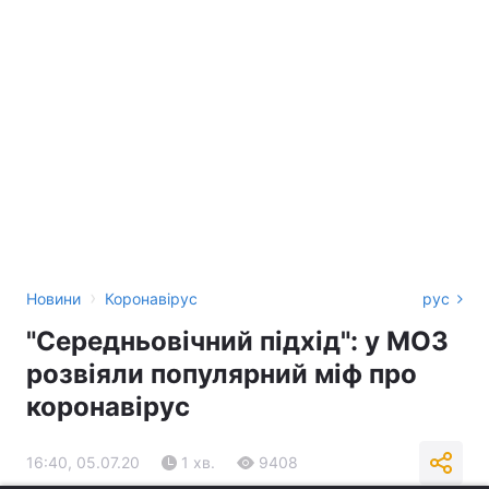
›
Новини
Коронавірус
рус
"Середньовічний підхід": у МОЗ
розвіяли популярний міф про
коронавірус
16:40, 05.07.20
1 хв.
9408