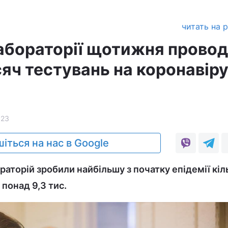
читать на 
лабораторії щотижня прово
яч тестувань на коронавіру
623
іться на нас в Google
аторій зробили найбільшу з початку епідемії кіл
 понад 9,3 тис.