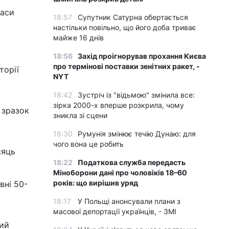
часи
18:57
Супутник Сатурна обертається
настільки повільно, що його доба триває
майже 16 днів
18:56
Захід проігнорував прохання Києва
про термінові поставки зенітних ракет, -
торії
NYT
18:42
Зустріч із "відьмою" змінила все:
зірка 2000-х вперше розкрила, чому
 зразок
зникла зі сцени
18:30
Румунія змінює течію Дунаю: для
чого вона це робить
сяць
18:22
Податкова служба передасть
і
Міноборони дані про чоловіків 18–60
років: що вирішив уряд
вні 50-
18:17
У Польщі анонсували плани з
масової депортації українців, - ЗМІ
кий