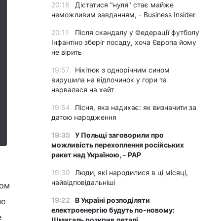
20:18
Дістатися "нуля" стає майже
неможливим завданням, - Business Insider
20:11
Після скандалу у Федерації футболу
Інфантіно зберіг посаду, хоча Європа йому
не вірить
19:57
Нікітюк з однорічним сином
вирушила на відпочинок у гори та
нарвалася на хейт
19:54
Пісня, яка надихає: як визначити за
датою народження
19:35
У Польщі заговорили про
можливість перехоплення російських
ракет над Україною, - PAP
19:30
Люди, які народилися в ці місяці,
найвідповідальніші
ком
19:22
В Україні розподіляти
не
електроенергію будуть по-новому:
е
Шмигаль розкрив деталі