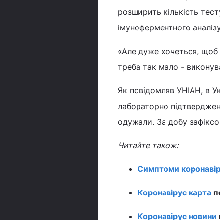
розширить кількість тес
імуноферментного аналізу
«Але дуже хочеться, щоб
треба так мало - виконува
Як повідомляв УНІАН, в У
лабораторно підтверджени
одужали. За добу зафіксо
Читайте також:
Симптоми коронавір
Коронавірус карта
по
Коронавірус новини