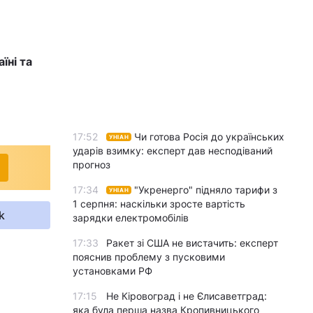
їні та
17:52
Чи готова Росія до українських
УНІАН
ударів взимку: експерт дав несподіваний
прогноз
17:34
"Укренерго" підняло тарифи з
УНІАН
1 серпня: наскільки зросте вартість
k
зарядки електромобілів
17:33
Ракет зі США не вистачить: експерт
пояснив проблему з пусковими
установками РФ
17:15
Не Кіровоград і не Єлисаветград:
яка була перша назва Кропивницького