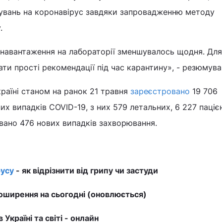
тувань на коронавірус завдяки запровадженню методу
.
 навантаження на лабораторії зменшувалось щодня. Для
ти прості рекомендації під час карантину», - резюмував
країні станом на ранок 21 травня
зареєстровано
19 706
х випадків COVID-19, з них 579 летальних, 6 227 пацієн
вано 476 нових випадків захворювання.
усу
- як відрізнити від грипу чи застуди
ширення на сьогодні (оновлюється)
в Україні та світі - онлайн