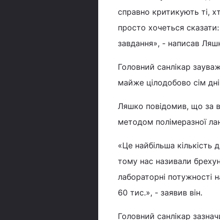
справно критикують ті, хт
просто хочеться сказати:
завдання», - написав Ляш
Головний санлікар заува
майже цілодобово сім дні
Ляшко повідомив, що за в
методом полімеразної лан
«Це найбільша кількість д
тому нас називали бреху
лабораторні потужності н
60 тис.», - заявив він.
Головний санлікар зазнач