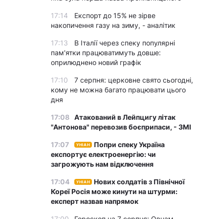
17:14
Експорт до 15% не зірве
накопичення газу на зиму, - аналітик
17:13
В Італії через спеку популярні
пам'ятки працюватимуть довше:
оприлюднено новий графік
17:10
7 серпня: церковне свято сьогодні,
кому не можна багато працювати цього
дня
17:08
Атакований в Лейпцигу літак
"Антонова" перевозив боєприпаси, - ЗМІ
17:07
Попри спеку Україна
УНІАН
експортує електроенергію: чи
загрожують нам відключення
17:04
Нових солдатів з Північної
УНІАН
Кореї Росія може кинути на штурми:
експерт назвав напрямок
17:00
Гороскоп на 7 серпня: Овнам –