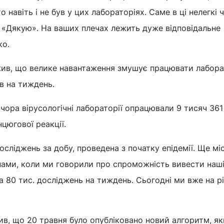
о навіть і не був у цих лабораторіях. Саме в ці нелегкі 
 «Дякую». На ваших плечах лежить дуже відповідальне
ко.
жив, що велике навантаження змушує працювати лабора
в на тиждень.
чора вірусологічні лабораторії опрацювали 9 тисяч 361
цюгової реакції.
осліджень за добу, проведена з початку епідемії. Ще мі
нами, коли ми говорили про спроможність вивести наш
а 80 тис. досліджень на тиждень. Сьогодні ми вже на рі
ив, що 20 травня було опубліковано новий алгоритм, я