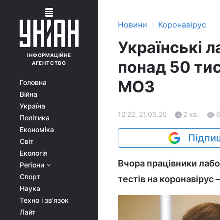
›
Новини
Коронавірус
Українські 
ІНФОРМАЦІЙНЕ
понад 50 тис
АГЕНТСТВО
МОЗ
Головна
Війна
Україна
12:22, 21.05.20
2 хв.
Політика
Економіка
Підпиш
Світ
Екологія
Вчора працівники лабор
Регіони
Спорт
тестів на коронавірус –
Наука
Техно і зв'язок
Лайт