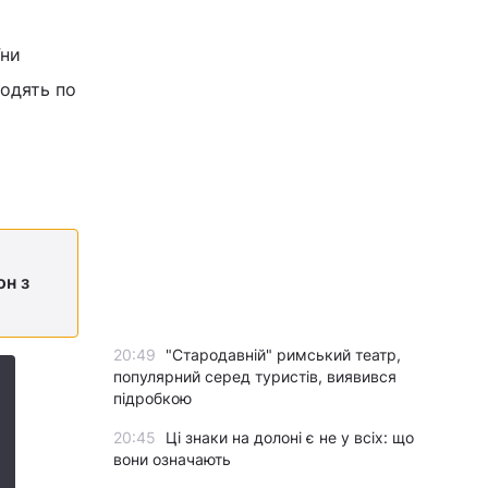
їни
водять по
он з
20:49
"Стародавній" римський театр,
популярний серед туристів, виявився
підробкою
20:45
Ці знаки на долоні є не у всіх: що
вони означають