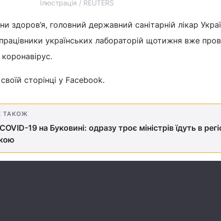
Ілюстрація / REUTERS
ни здоров’я, головний державний санітарній лікар Укра
 працівники українських лабораторій щотижня вже про
 коронавірус.
своїй сторінці у Facebook.
Е ТАКОЖ
COVID-19 на Буковині: одразу троє міністрів їдуть в регі
ркою