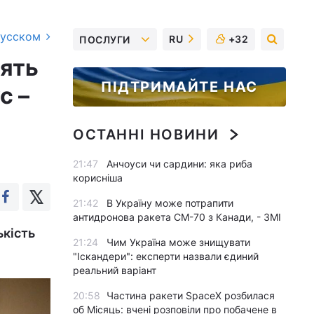
русском
RU
+32
ПОСЛУГИ
дять
ПІДТРИМАЙТЕ НАС
с –
ОСТАННІ НОВИНИ
21:47
Анчоуси чи сардини: яка риба
корисніша
21:42
В Україну може потрапити
антидронова ракета CM-70 з Канади, - ЗМІ
ькість
21:24
Чим Україна може знищувати
"Іскандери": експерти назвали єдиний
реальний варіант
20:58
Частина ракети SpaceX розбилася
об Місяць: вчені розповіли про побачене в