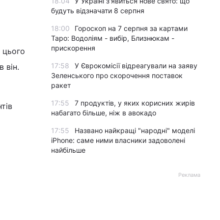
18:04
У Україні з'явиться нове свято: що
будуть відзначати 8 серпня
18:00
Гороскоп на 7 серпня за картами
Таро: Водоліям - вибір, Близнюкам -
прискорення
 цього
17:58
У Єврокомісії відреагували на заяву
 він.
Зеленського про скорочення поставок
ракет
17:55
7 продуктів, у яких корисних жирів
тів
набагато більше, ніж в авокадо
17:55
Названо найкращі "народні" моделі
iPhone: саме ними власники задоволені
найбільше
Реклама