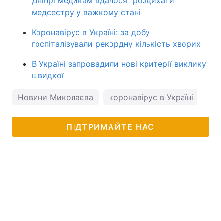
Дніпрі медикам вдалося "роздихати"
медсестру у важкому стані
Коронавірус в Україні: за добу
госпіталізували рекордну кількість хворих
В Україні запровадили нові критерії виклику
швидкої
Новини Миколаєва
коронавірус в Україні
по
ПІДТРИМАЙТЕ НАС