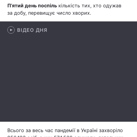
П’ятий день поспіль
кількість тих, хто одужав
Лонгріди
за добу, перевищує число хворих.
Відео з Youtube
Статті
ВІДЕО ДНЯ
Інтерв'ю
Думки
Архів
Вакансії
Контакти
Послуги
Всього за весь час пандемії в Україні захворіло