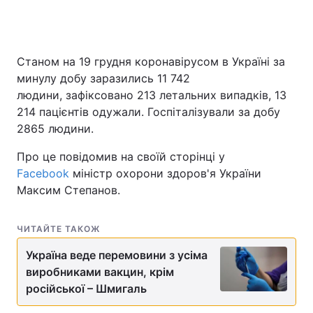
Головна
Війна
Станом на 19 грудня коронавірусом в Україні за
минулу добу заразились 11 742
Україна
Політика
людини, зафіксовано 213 летальних випадків, 13
214 пацієнтів одужали. Госпіталізували за добу
Економіка
Світ
2865 людини.
Спорт
Наука
Про це повідомив на своїй сторінці у
Facebook
міністр охорони здоров'я України
Техно і зв'язок
Лайт
Максим Степанов.
Зброя
Інциденти
ЧИТАЙТЕ ТАКОЖ
Здоров'я
Туризм
Україна веде перемовини з усіма
виробниками вакцин, крім
Цікавинки
Погода
російської – Шмигаль
Екологія
Регіони