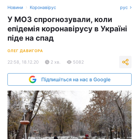
›
Новини
Коронавірус
рус
У МОЗ спрогнозували, коли
епідемія коронавірусу в Україні
піде на спад
ОЛЕГ ДАВИГОРА
22:58, 18.12.20
2 хв.
5082
Підпишіться на нас в Google