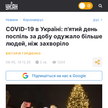
›
Новини
Коронавірус
рус
COVID-19 в Україні: п’ятий день
поспіль за добу одужало більше
людей, ніж захворіло
ВІКТОРІЯ ГОРДІЄНКО
08:45, 19.12.20
2 хв.
1204
Підпишіться на нас в Google