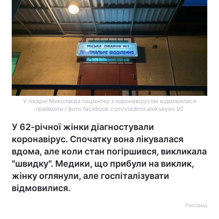
У лікарні Миколаєва пацієнтку з коронавірусом відмовилися
приймати / фото facebook.com/vladimir.alekseyev.92
У 62-річної жінки діагностували
коронавірус. Спочатку вона лікувалася
вдома, але коли стан погіршився, викликала
"швидку". Медики, що прибули на виклик,
жінку оглянули, але госпіталізувати
відмовилися.
Реклама