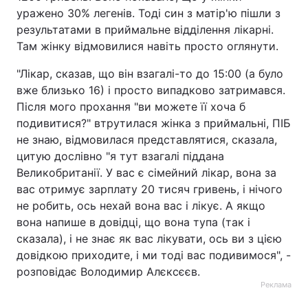
уражено 30% легенів. Тоді син з матір'ю пішли з
результатами в приймальне відділення лікарні.
Там жінку відмовилися навіть просто оглянути.
"Лікар, сказав, що він взагалі-то до 15:00 (а було
вже близько 16) і просто випадково затримався.
Після мого прохання "ви можете її хоча б
подивитися?" втрутилася жінка з приймальні, ПІБ
не знаю, відмовилася представлятися, сказала,
цитую дослівно "я тут взагалі піддана
Великобританії. У вас є сімейний лікар, вона за
вас отримує зарплату 20 тисяч гривень, і нічого
не робить, ось нехай вона вас і лікує. А якщо
вона напише в довідці, що вона тупа (так і
сказала), і не знає як вас лікувати, ось ви з цією
довідкою приходите, і ми тоді вас подивимося", -
розповідає Володимир Алєксєєв.
Реклама