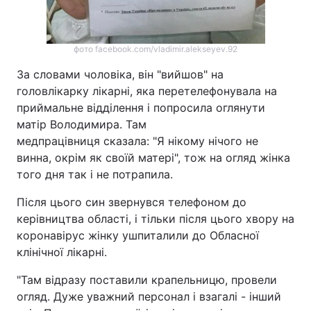
фото facebook.com/vladimir.alekseyev.92
За словами чоловіка, він "вийшов" на
головлікарку лікарні, яка перетелефонувала на
приймальне відділення і попросила оглянути
матір Володимира. Там
медпрацівниця сказала: "Я нікому нічого не
винна, окрім як своїй матері", тож на огляд жінка
того дня так і не потрапила.
Після цього син звернувся телефоном до
керівництва області, і тільки після цього хвору на
коронавірус жінку ушпиталили до Обласної
клінічної лікарні.
"Там відразу поставили крапельницю, провели
огляд. Дуже уважний персонал і взагалі - інший