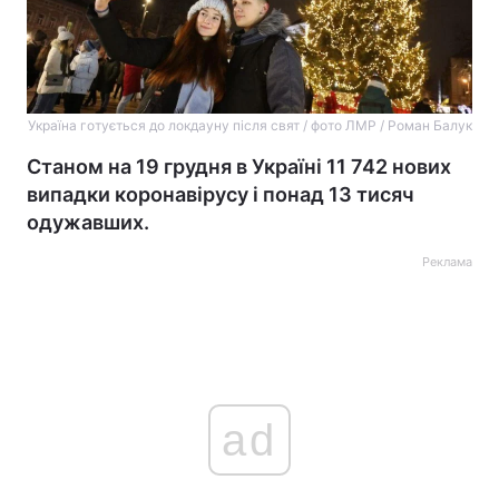
Україна готується до локдауну після свят / фото ЛМР / Роман Балук
Станом на 19 грудня в Україні 11 742 нових
випадки коронавірусу і понад 13 тисяч
одужавших.
Реклама
ad