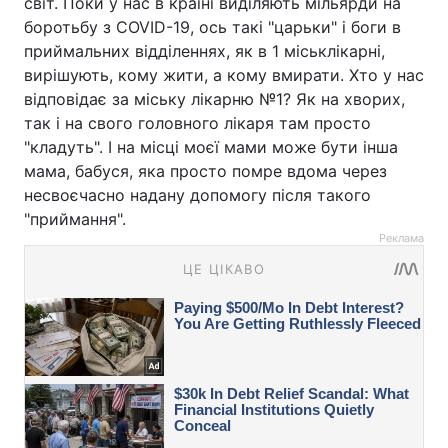
світ. Поки у нас в країні виділяють мільярди на
боротьбу з COVID-19, ось такі "царьки" і боги в
приймальних відділеннях, як в 1 міськлікарні,
вирішують, кому жити, а кому вмирати. Хто у нас
відповідає за міську лікарню №1? Як на хворих,
так і на свого головного лікаря там просто
"кладуть". І на місці моєї мами може бути інша
мама, бабуся, яка просто помре вдома через
несвоєчасно надану допомогу після такого
"приймання".
Реклама