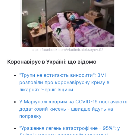
скрін facebook.com/vladimir.alekseyev.92
Коронавірус в Україні: що відомо
"Трупи не встигають виносити": ЗМІ
розповіли про коронавірусну кризу в
лікарнях Чернігівщини
У Маріуполі хворим на COVID-19 постачають
додатковий кисень - швидше йдуть на
поправку
"Ураження легень катастрофічне - 95%": у