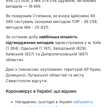
956 123 осіб, з них 574 536 одужали, летальних
випадків — 16 469.
Тема оформлення
Як повідомив Степанов, за вчора здійснено 60
089 тестувань (зокрема методом ПЛР - 39 258,
методом ІФА - 20 831).
За останню добу
найбільша кількість
підтверджених випадків
зареєстрована у м. Київ
(1 364), Одеській (1 161), Запорізькій (829),
Київській (827) та Дніпропетровській (667)
областях.
Дані з тимчасово окупованих територій АР Крим,
Донецької, Луганської областей та міста
Севастополя відсутні.
Коронавірус в Україні: що відомо
Нагадаємо, сьогодні в Україні
набувають