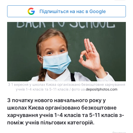
Підпишіться на нас в Google
З 1 вересня у школах Києва організовано безкоштовне харчування
учнів 1-4 класів та 5-11 класів / фото ua.
depositphotos.com
З початку нового навчального року у
школах Києва організовано безкоштовне
харчування учнів 1-4 класів та 5-11 класів з-
поміж учнів пільгових категорій.
Реклама