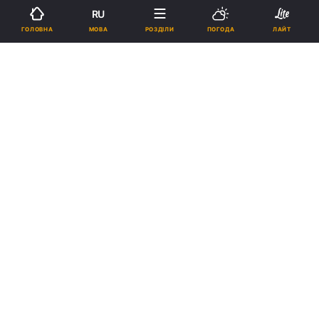
RU
17:06, 04.09.20
2 хв.
3800
МОВА
ГОЛОВНА
РОЗДІЛИ
ПОГОДА
ЛАЙТ
Підпишіться на нас в Google
У Києві на карантин закрили чотири дитячих садочки та дві школи /
фото УНІАН
Крім того, ще в 11 школах на дистанційне
навчання відправили загалом 20 класів. Там
виявили інфікованих учнів.