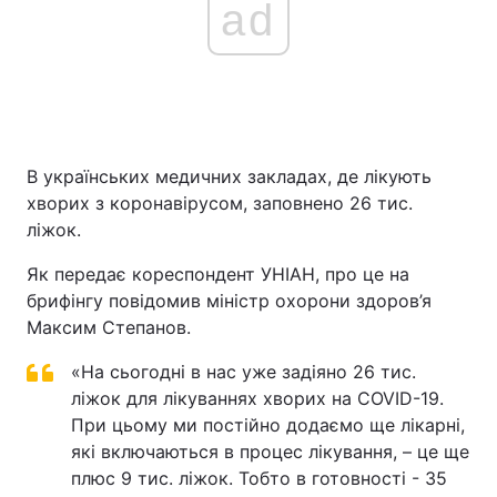
ad
Головна
Війна
Україна
Політика
В українських медичних закладах, де лікують
Економіка
Світ
хворих з коронавірусом, заповнено 26 тис.
ліжок.
Спорт
Наука
Як передає кореспондент УНІАН, про це на
Техно і зв'язок
Лайт
брифінгу повідомив міністр охорони здоров’я
Максим Степанов.
Зброя
Інциденти
«На сьогодні в нас уже задіяно 26 тис.
Здоров'я
Туризм
ліжок для лікуваннях хворих на COVID-19.
При цьому ми постійно додаємо ще лікарні,
Цікавинки
Погода
які включаються в процес лікування, – це ще
плюс 9 тис. ліжок. Тобто в готовності - 35
Екологія
Регіони