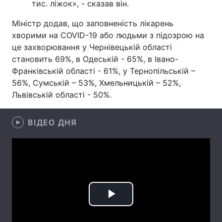
тис. ліжок», - сказав він.
Лонгріди
Міністр додав, що заповненість лікарень
хворими на COVID-19 або людьми з підозрою на
це захворювання у Чернівецькій області
Відео з Youtube
Статті
становить 69%, в Одеській - 65%, в Івано-
Інтерв'ю
Думки
Франківській області - 61%, у Тернопільській –
56%, Сумській – 53%, Хмельницькій – 52%,
Архів
Вакансії
Львівській області - 50%.
Контакти
ВІДЕО ДНЯ
Послуги
Play