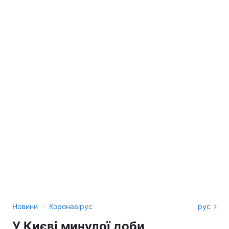
›
Новини
Коронавірус
рус
У Києві минулої доби