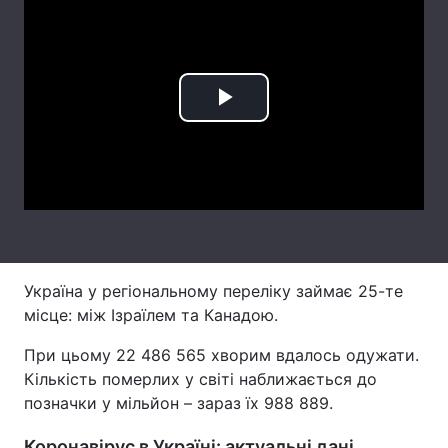
Лонгріди
Відео з Youtube
Статті
Play
Інтерв'ю
Думки
Video
Архів
Вакансії
Контакти
Послуги
Україна у регіональному переліку займає 25-те
місце: між Ізраїлем та Канадою.
При цьому 22 486 565 хворим вдалось одужати.
Кількість померлих у світі наближається до
позначки у мільйон – зараз їх 988 889.
Коронавірус в Україні: актуальні дані