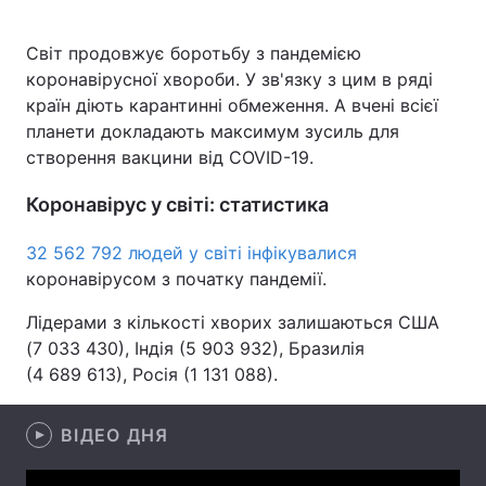
Світ продовжує боротьбу з пандемією
коронавірусної хвороби. У зв'язку з цим в ряді
Головна
Війна
країн діють карантинні обмеження. А вчені всієї
планети докладають максимум зусиль для
Україна
Політика
створення вакцини від COVID-19.
Економіка
Світ
Коронавірус у світі: статистика
Спорт
Наука
32 562 792 людей у світі інфікувалися
коронавірусом з початку пандемії.
Техно і зв'язок
Лайт
Лідерами з кількості хворих залишаються США
Зброя
Інциденти
(7 033 430), Індія (5 903 932), Бразилія
(4 689 613), Росія (1 131 088).
Здоров'я
Туризм
Цікавинки
Погода
ВІДЕО ДНЯ
Екологія
Регіони