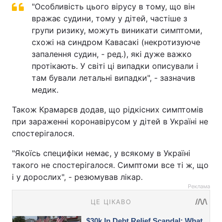
"Особливість цього вірусу в тому, що він
вражає судини, тому у дітей, частіше з
групи ризику, можуть виникати симптоми,
схожі на синдром Кавасакі (некротизуюче
запалення судин, - ред.), які дуже важко
протікають. У світі ці випадки описували і
там бували летальні випадки", - зазначив
медик.
Також Крамарєв додав, що рідкісних симптомів
при зараженні коронавірусом у дітей в Україні не
спостерігалося.
"Якоїсь специфіки немає, у всякому в Україні
такого не спостерігалося. Симптоми все ті ж, що
і у дорослих", - резюмував лікар.
Реклама