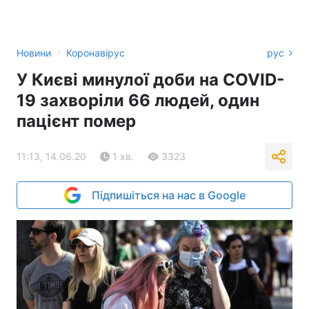
›
Новини
Коронавірус
рус
У Києві минулої доби на COVID-
19 захворіли 66 людей, один
пацієнт помер
11:13, 14.06.20
1 хв.
3323
Підпишіться на нас в Google