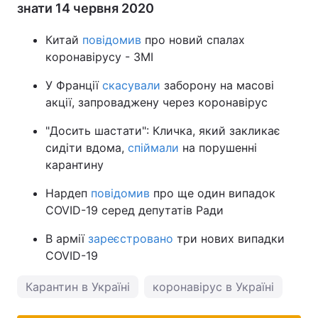
знати 14 червня 2020
Китай
повідомив
про новий спалах
коронавірусу - ЗМІ
У Франції
скасували
заборону на масові
акції, запроваджену через коронавірус
"Досить шастати": Кличка, який закликає
сидіти вдома,
спіймали
на порушенні
карантину
Нардеп
повідомив
про ще один випадок
COVID-19 серед депутатів Ради
В армії
зареєстровано
три нових випадки
COVID-19
Карантин в Україні
коронавірус в Україні