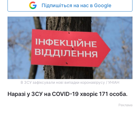
Підпишіться на нас в Google
В ЗСУ зафіксували нові випадки коронавірусу / УНІАН
Наразі у ЗСУ на COVID-19 хворіє 171 особа.
Реклама