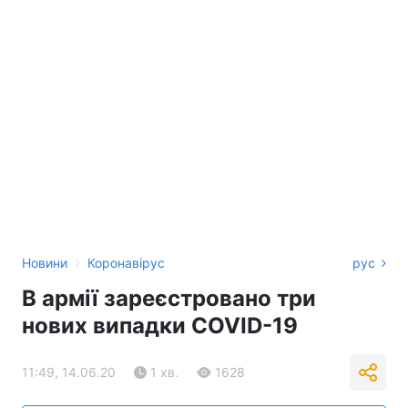
›
Новини
Коронавірус
рус
В армії зареєстровано три
нових випадки COVID-19
11:49, 14.06.20
1 хв.
1628