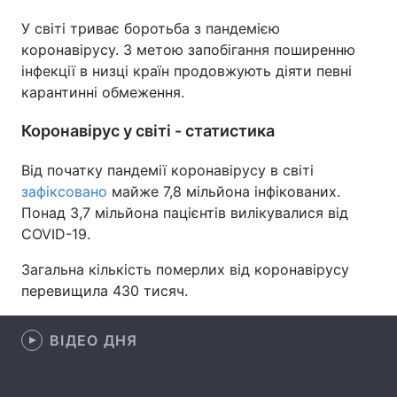
У світі триває боротьба з пандемією
коронавірусу. З метою запобігання поширенню
інфекції в низці країн продовжують діяти певні
Головна
Війна
карантинні обмеження.
Україна
Політика
Коронавірус у світі - статистика
Економіка
Світ
Від початку пандемії коронавірусу в світі
зафіксовано
майже 7,8 мільйона інфікованих.
Спорт
Наука
Понад 3,7 мільйона пацієнтів вилікувалися від
Техно і зв'язок
Лайт
COVID-19.
Загальна кількість померлих від коронавірусу
Зброя
Інциденти
перевищила 430 тисяч.
Здоров'я
Туризм
ВІДЕО ДНЯ
Цікавинки
Погода
Екологія
Регіони