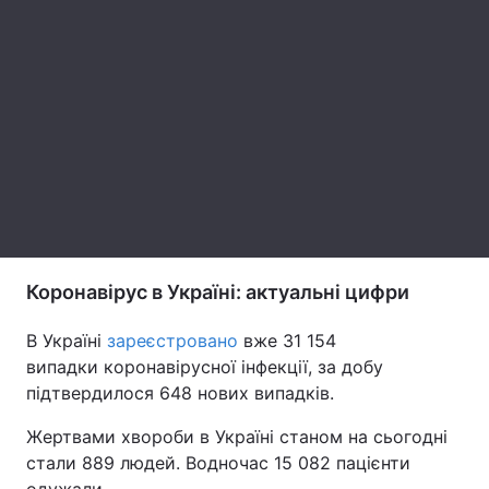
Лонгріди
Відео з Youtube
Статті
Інтерв'ю
Думки
Архів
Вакансії
Контакти
Коронавірус в Україні: актуальні цифри
Послуги
В Україні
зареєстровано
вже 31 154
випадки коронавірусної інфекції, за добу
підтвердилося 648 нових випадків.
Жертвами хвороби в Україні станом на сьогодні
стали 889 людей. Водночас 15 082 пацієнти