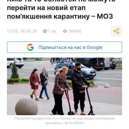
перейти на новий етап
пом’якшення карантину – МОЗ
13:56, 14.06.20
1 хв.
36490
Підпишіться на нас в Google
Показник інцидентності у столиці не відповідає необхідним
критеріям / фото УНІАН