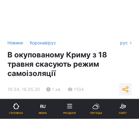
›
Новини
Коронавірус
рус
В окупованому Криму з 18
травня скасують режим
самоізоляції
16:34, 16.05.20
1 хв.
1104
Підпишіться на нас в Google
RU
МОВА
ГОЛОВНА
РОЗДІЛИ
ПОГОДА
ЛАЙТ