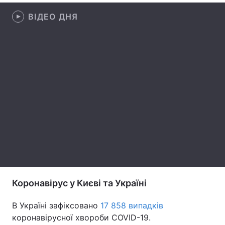
ВІДЕО ДНЯ
Лонгріди
Відео з Youtube
Статті
Інтерв'ю
Думки
Архів
Вакансії
Контакти
Послуги
Коронавірус у Києві та Україні
В Україні зафіксовано
17 858 випадків
коронавірусної хвороби COVID-19.