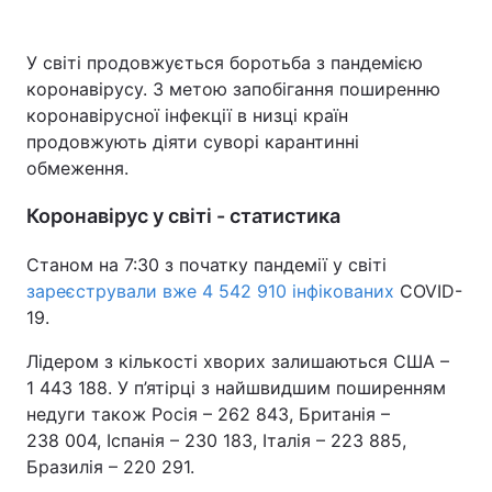
У світі продовжується боротьба з пандемією
коронавірусу. З метою запобігання поширенню
Головна
Війна
коронавірусної інфекції в низці країн
продовжують діяти суворі карантинні
Україна
Політика
обмеження.
Економіка
Світ
Коронавірус у світі - статистика
Спорт
Наука
Станом на 7:30 з початку пандемії у світі
Техно і зв'язок
Лайт
зареєстрували вже 4 542 910 інфікованих
COVID-
19.
Зброя
Інциденти
Лідером з кількості хворих залишаються США –
Здоров'я
Туризм
1 443 188. У п’ятірці з найшвидшим поширенням
недуги також Росія – 262 843, Британія –
Цікавинки
Погода
238 004, Іспанія – 230 183, Італія – 223 885,
Бразилія – 220 291.
Екологія
Регіони