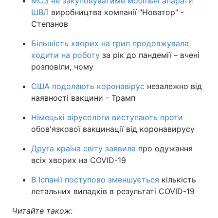
МОЗ не закуповуватиме мобільні апарати
ШВЛ
виробництва компанії "Новатор" -
Степанов
Більшість хворих на грип продовжувала
ходити на роботу
за рік до пандемії – вчені
розповіли, чому
США подолають коронавірус
незалежно від
наявності вакцини - Трамп
Німецькі вірусологи виступають проти
обов'язкової вакцинації від коронавирусу
Друга країна світу заявила
про одужання
всіх хворих на COVID-19
В Іспанії поступово зменшується
кількість
летальних випадків в результаті COVID-19
Читайте також: