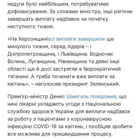
недуги було найбільшим, потребуватиме
дофінансування. За словами міністра, інші регіони
завершать виплату надбавок на початку
наступного тижня.
«На Херсонщині
всі виплати завершили
ще
минулого тижня, серед лідерів – і
Дніпропетровщина, і Львівщина. Водночас
Волинь, Луганщина, Рівненщина та деякі інші
області ще й досі застрягли в бюрократичній
тяганині. А треба починати вже виплати за
квітень», – наголосив президент Зеленський.
Прем'єр-міністр Денис
Шмигаль повідомив
, що
нині лікарні укладають угоди з Національною
службою здоров'я України для виплати надбавок
за роботу з пацієнтами з коронавірусною
інфекцією COVID-19 за квітень, і пообіцяв зробити
все можливе для пришвидшення процесу.