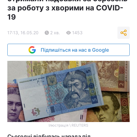
за роботу з хворими на COVID-
19
17:13, 16.05.20
2 хв.
1453
Підпишіться на нас в Google
Ілюстрація \ REUTERS
Сьогодні відбулась нарада під