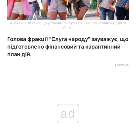
Арахамія заявив, що українці "забули трішки про карантин"/ фото
УНІАН
Голова фракції "Слуга народу" зауважує, що
підготовлено фінансовий та карантинний
план дій.
Реклама
ad