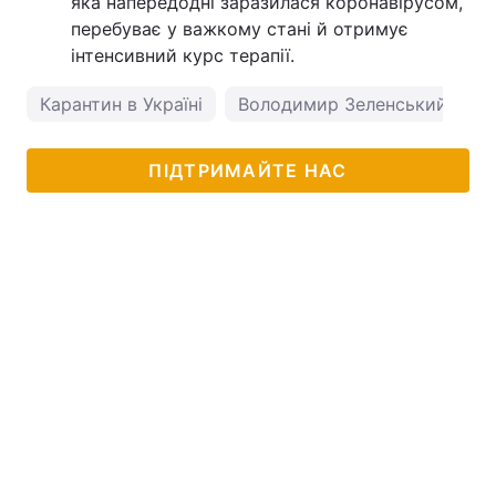
яка напередодні заразилася коронавірусом,
перебуває у важкому стані й отримує
інтенсивний курс терапії.
Карантин в Україні
Володимир Зеленський
к
ПІДТРИМАЙТЕ НАС