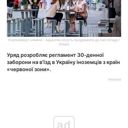
Коронавірус новини - карантин хочуть продовжити до листопада /
УНІАН
Уряд розробляє регламент 30-денної
заборони на в’їзд в Україну іноземців з країн
«червоної зони».
Реклама
ad