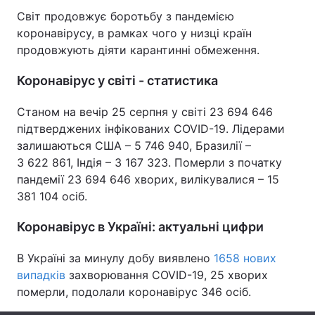
Світ продовжує боротьбу з пандемією
коронавірусу, в рамках чого у низці країн
продовжують діяти карантинні обмеження.
Головна
Війна
Коронавірус у світі - статистика
Україна
Політика
Станом на вечір 25 серпня у світі 23 694 646
Економіка
Світ
підтверджених інфікованих COVID-19. Лідерами
залишаються США – 5 746 940, Бразилії –
Спорт
Наука
3 622 861, Індія – 3 167 323. Померли з початку
пандемії 23 694 646 хворих, вилікувалися – 15
Техно і зв'язок
Лайт
381 104 осіб.
Зброя
Інциденти
Коронавірус в Україні: актуальні цифри
Здоров'я
Туризм
В Україні за минулу добу виявлено
1658 нових
випадків
захворювання COVID-19, 25 хворих
Цікавинки
Погода
померли, подолали коронавірус 346 осіб.
Екологія
Регіони