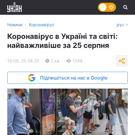
›
Новини
Коронавірус
рус
Коронавірус в Україні та світі:
найважливіше за 25 серпня
19:06, 25.08.20
2 хв.
1598
Підпишіться на нас в Google