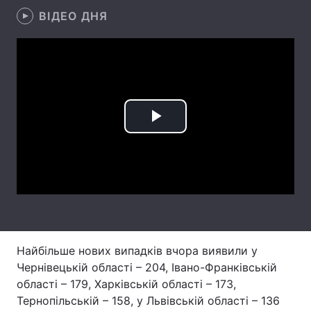
ВІДЕО ДНЯ
Лонгріди
Відео з Youtube
Статті
Інтерв'ю
Думки
Архів
Вакансії
Play
Контакти
Video
Послуги
Найбільше нових випадків вчора виявили у
Чернівецькій області – 204, Івано-Франківській
області – 179, Харківській області – 173,
Тернопільській – 158, у Львівській області – 136