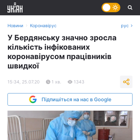
›
Новини
Коронавірус
рус
У Бердянську значно зросла
кількість інфікованих
коронавірусом працівників
швидкої
15:34, 25.07.20
1 хв.
1343
Підпишіться на нас в Google