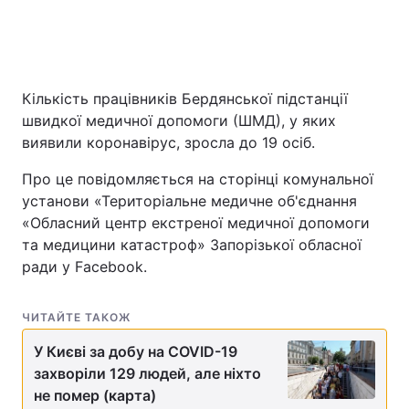
Головна
Війна
Кількість працівників Бердянської підстанції
Україна
Політика
швидкої медичної допомоги (ШМД), у яких
виявили коронавірус, зросла до 19 осіб.
Економіка
Світ
Про це повідомляється на сторінці комунальної
Спорт
Наука
установи «Територіальне медичне об'єднання
«Обласний центр екстреної медичної допомоги
Техно і зв'язок
Лайт
та медицини катастроф» Запорізької обласної
ради у Facebook.
Зброя
Інциденти
ЧИТАЙТЕ ТАКОЖ
Здоров'я
Туризм
У Києві за добу на COVID-19
Цікавинки
Погода
захворіли 129 людей, але ніхто
не помер (карта)
Екологія
Регіони