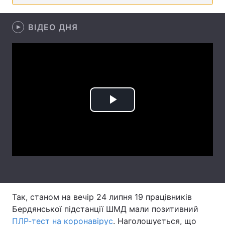
Лонгріди
ВІДЕО ДНЯ
Відео з Youtube
Статті
Інтерв'ю
Думки
Архів
Вакансії
Play
Контакти
Video
Послуги
Так, станом на вечір 24 липня 19 працівників
Бердянської підстанції ШМД мали позитивний
ПЛР-тест на коронавірус
. Наголошується, що