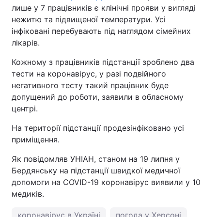
лише у 7 працівників є клінічні прояви у вигляді
Тема оформлення
нежитю та підвищеної температури. Усі
інфіковані перебувають під наглядом сімейних
лікарів.
Кожному з працівників підстанції зроблено два
тести на коронавірус, у разі подвійного
негативного тесту такий працівник буде
допущений до роботи, заявили в обласному
центрі.
На території підстанції продезінфіковано усі
приміщення.
Як повідомляв УНІАН, станом на 19 липня у
Бердянську на підстанції швидкої медичної
допомоги на COVID-19 коронавірус виявили у 10
медиків.
коронавірус в Україні
погода у Херсоні