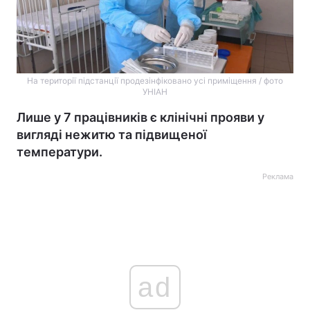
На території підстанції продезінфіковано усі приміщення / фото
УНІАН
Лише у 7 працівників є клінічні прояви у
вигляді нежитю та підвищеної
температури.
Реклама
ad