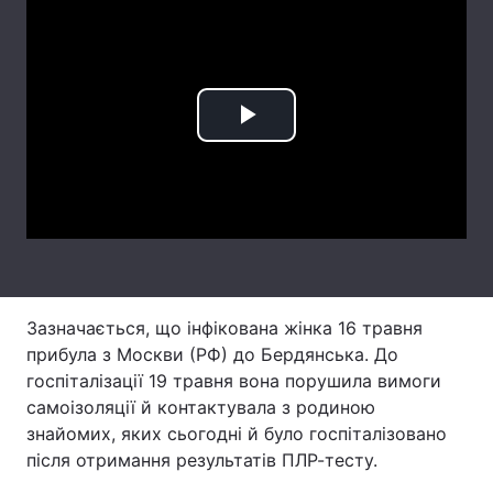
Лонгріди
Відео з Youtube
Статті
Play
Інтерв'ю
Думки
Video
Архів
Вакансії
Контакти
Послуги
Зазначається, що інфікована жінка 16 травня
прибула з Москви (РФ) до Бердянська. До
госпіталізації 19 травня вона порушила вимоги
самоізоляції й контактувала з родиною
знайомих, яких сьогодні й було госпіталізовано
після отримання результатів ПЛР-тесту.