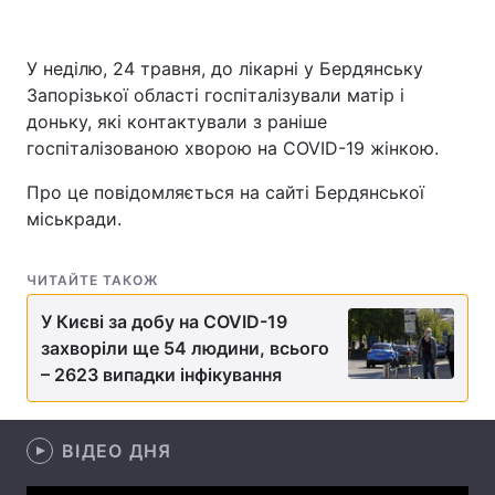
У неділю, 24 травня, до лікарні у Бердянську
Запорізької області госпіталізували матір і
Головна
Війна
доньку, які контактували з раніше
Україна
Політика
госпіталізованою хворою на COVID-19 жінкою.
Про це повідомляється на сайті Бердянської
Економіка
Світ
міськради.
Спорт
Наука
ЧИТАЙТЕ ТАКОЖ
Техно і зв'язок
Лайт
У Києві за добу на COVID-19
Зброя
Інциденти
захворіли ще 54 людини, всього
– 2623 випадки інфікування
Здоров'я
Туризм
Цікавинки
Погода
ВІДЕО ДНЯ
Екологія
Регіони