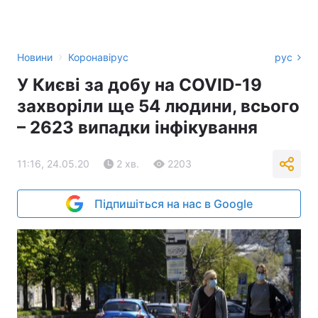
›
Новини
Коронавірус
рус
У Києві за добу на COVID-19
захворіли ще 54 людини, всього
– 2623 випадки інфікування
11:16, 24.05.20
2 хв.
2203
Підпишіться на нас в Google