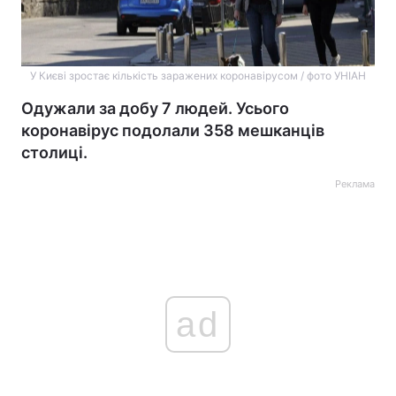
У Києві зростає кількість заражених коронавірусом / фото УНІАН
Одужали за добу 7 людей. Усього
коронавірус подолали 358 мешканців
столиці.
Реклама
ad