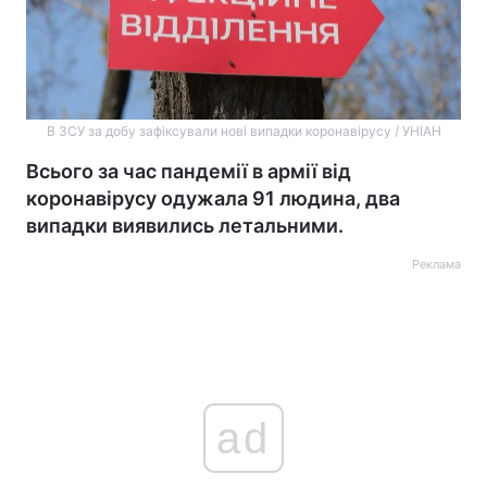
В ЗСУ за добу зафіксували нові випадки коронавірусу / УНІАН
Всього за час пандемії в армії від
коронавірусу одужала 91 людина, два
випадки виявились летальними.
Реклама
ad