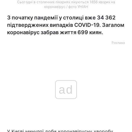
Сьогодні в столичних лікарнях лікуються 1856 хворих на
коронавірус / фото УНІАН
З початку пандемії у столиці вже 34 362
підтверджених випадків COVID-19. Загалом
коронавірус забрав життя 699 киян.
Реклама
ad
У Києві минулої доби коронавірусну хворобу