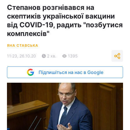
Степанов розгнівався на
скептиків української вакцини
від COVID-19, радить "позбутися
комплексів"
ЯНА СТАВСЬКА
11:23, 26.10.20
2 хв.
1395
Підпишіться на нас в Google