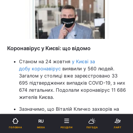
Коронавірус у Києві: що відомо
Станом на 24 жовтня
у Києві за
добу коронавірус
виявили у 560 людей.
Загалом у столиці вже зареєстровано 33
695 підтверджених випадків COVID-19, з них
674 летальних. Подолали коронавірус 11 686
жителів Києва.
Зазначимо, що Віталій Кличко захворів на
COVID-19 напередодні проведення місцевих
RU
виборів, 25 жовтня. Як вберегтися від
МОВА
ГОЛОВНА
РОЗДІЛИ
ПОГОДА
ЛАЙТ
вірусу і безпечно проголосувати на