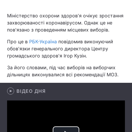
Міністерство охорони здоров'я очікує зростання
захворюваності коронавірусом. Однак це не
Головна
Війна
пов'язано з проведенням місцевих виборів.
Україна
Політика
Про це в
РБК-Україна
повідомив виконуючий
обов'язки генерального директора Центру
Економіка
Світ
громадського здоров'я Ігор Кузін.
Спорт
Наука
За його словами, під час виборів на виборчих
дільницях виконувалися всі рекомендації МОЗ.
Техно і зв'язок
Лайт
Зброя
Інциденти
ВІДЕО ДНЯ
Здоров'я
Туризм
Цікавинки
Погода
Екологія
Регіони