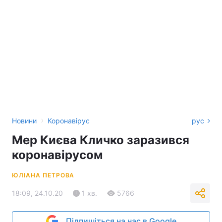
›
Новини
Коронавірус
рус
Мер Києва Кличко заразився
коронавірусом
ЮЛІАНА ПЕТРОВА
18:09, 24.10.20
1 хв.
5766
Підпишіться на нас в Google