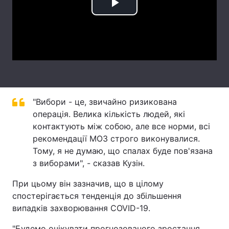
Play
Лонгріди
Video
Відео з Youtube
Статті
Інтерв'ю
Думки
Архів
Вакансії
"Вибори - це, звичайно ризикована
операція. Велика кількість людей, які
Контакти
контактують між собою, але все норми, всі
Послуги
рекомендації МОЗ строго виконувалися.
Тому, я не думаю, що спалах буде пов'язана
з виборами", - сказав Кузін.
При цьому він зазначив, що в цілому
спостерігається тенденція до збільшення
випадків захворювання COVID-19.
"Будемо очікувати прогнозованого зростання,