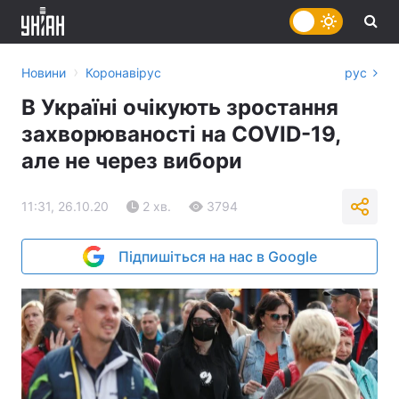
›
Новини
Коронавірус
рус
В Україні очікують зростання
захворюваності на COVID-19,
але не через вибори
11:31, 26.10.20
2 хв.
3794
Підпишіться на нас в Google