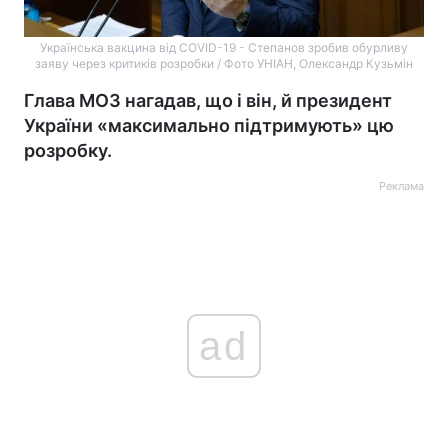
Українська вакцина від COVID-19 - Степанов зробив обурливу
заяву через критиків розробки / Фото УНІАН, Олександр Кузьмін
Глава МОЗ нагадав, що і він, й президент
України «максимально підтримують» цю
розробку.
Реклама
ad