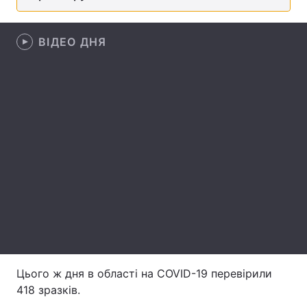
Лонгріди
ВІДЕО ДНЯ
Відео з Youtube
Статті
Інтерв'ю
Думки
Архів
Вакансії
Контакти
Послуги
Цього ж дня в області на COVID-19 перевірили
418 зразків.