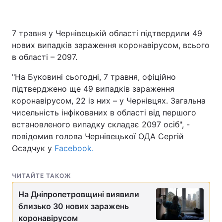
7 травня у Чернівецькій області підтвердили 49
Головна
Війна
нових випадків зараження коронавірусом, всього
в області – 2097.
Україна
Політика
"На Буковині сьогодні, 7 травня, офіційно
Економіка
Світ
підтверджено ще 49 випадків зараження
коронавірусом, 22 із них – у Чернівцях. Загальна
Спорт
Наука
чисельність інфікованих в області від першого
встановленого випадку складає 2097 осіб", -
Техно і зв'язок
Лайт
повідомив голова Чернівецької ОДА Сергій
Осадчук у
Facebook.
Зброя
Інциденти
Здоров'я
Туризм
ЧИТАЙТЕ ТАКОЖ
На Дніпропетровщині виявили
Цікавинки
Погода
близько 30 нових заражень
Екологія
Регіони
коронавірусом