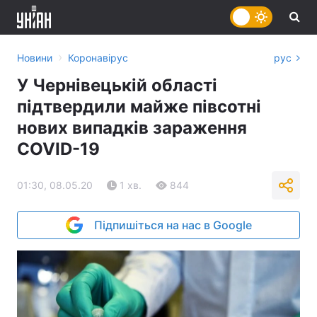
›
Новини
Коронавірус
рус
У Чернівецькій області
підтвердили майже півсотні
нових випадків зараження
COVID-19
01:30, 08.05.20
1 хв.
844
Підпишіться на нас в Google