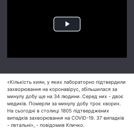
Лонгріди
Відео з Youtube
Статті
Play
Інтерв'ю
Думки
Video
Архів
Вакансії
Контакти
Послуги
«Кількість киян, у яких лабораторно підтвердили
захворювання на коронавірус, збільшилася за
минулу добу ще на 34 людини. Серед них - двоє
медиків. Померли за минулу добу троє хворих.
На сьогодні в столиці 1805 підтверджених
випадків захворювання на COVID-19. 37 випадків
- летальні», - повідомив Кличко.