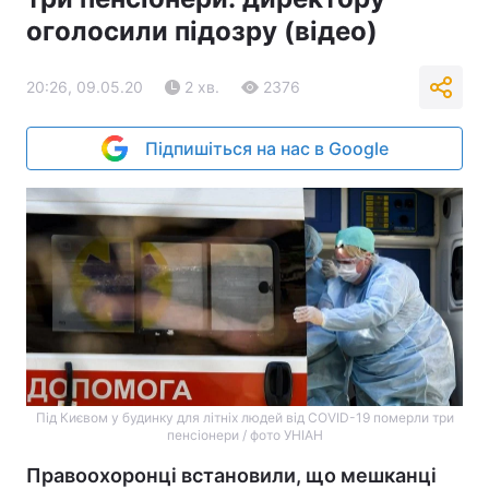
оголосили підозру (відео)
20:26, 09.05.20
2 хв.
2376
Підпишіться на нас в Google
Під Києвом у будинку для літніх людей від COVID-19 померли три
пенсіонери / фото УНІАН
Правоохоронці встановили, що мешканці