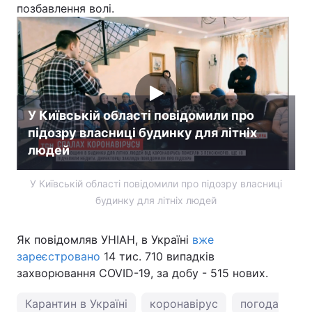
позбавлення волі.
У Київській області повідомили про
підозру власниці будинку для літніх
людей
У Київській області повідомили про підозру власниці
будинку для літніх людей
Як повідомляв УНІАН, в Україні
вже
зареєстровано
14 тис. 710 випадків
захворювання COVID-19, за добу - 515 нових.
Карантин в Україні
коронавірус
погода у Киє