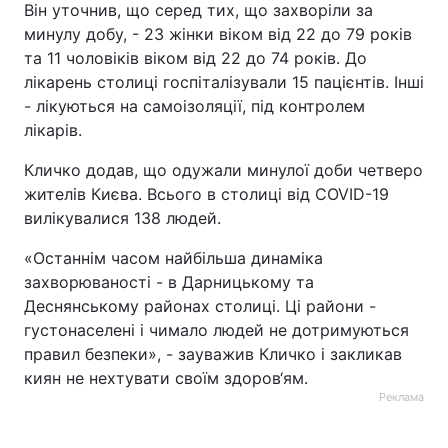
Він уточнив, що серед тих, що захворіли за
минулу добу, - 23 жінки віком від 22 до 79 років
Тема оформлення
та 11 чоловікiв віком від 22 до 74 років. До
лікарень столиці госпіталізували 15 пацієнтів. Інші
- лікуються на самоізоляції, під контролем
лікарів.
Кличко додав, що одужали минулої доби четверо
жителів Києва. Всього в столиці від COVID-19
вилікувалися 138 людей.
«Останнім часом найбільша динаміка
захворюваності - в Дарницькому та
Деснянському районах столиці. Ці райони -
густонаселені і чимало людей не дотримуються
правил безпеки», - зауважив Кличко і закликав
киян не нехтувати своїм здоров‘ям.
Реклама