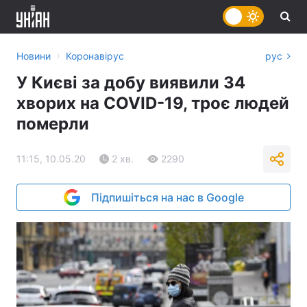
›
Новини
Коронавірус
рус
У Києві за добу виявили 34
хворих на COVID-19, троє людей
померли
11:15, 10.05.20
2 хв.
2290
Підпишіться на нас в Google