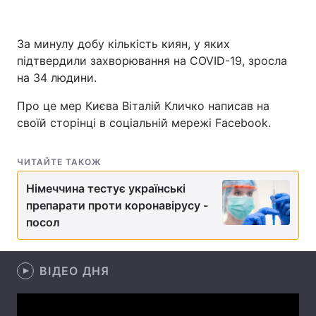
За минулу добу кількість киян, у яких
підтвердили захворювання на COVID-19, зросла
Головна
Війна
на 34 людини.
Україна
Політика
Про це мер Києва Віталій Кличко написав на
своїй сторінці в соціальній мережі Facebook.
Економіка
Світ
Спорт
Наука
ЧИТАЙТЕ ТАКОЖ
Техно і зв'язок
Лайт
Німеччина тестує українські
препарати проти коронавірусу -
Зброя
Інциденти
посол
Здоров'я
Туризм
ВІДЕО ДНЯ
Цікавинки
Погода
Екологія
Регіони