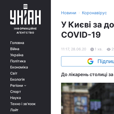
›
Новини
Коронавірус
У Києві за д
ІНФОРМАЦІЙНЕ
COVID-19
АГЕНТСТВО
Головна
Війна
11:17, 28.06.20
1 хв.
2
Україна
Підпиш
Політика
Економіка
Світ
До лікарень столиці за
Екологія
Регіони
Спорт
Наука
Техно і зв'язок
Лайт