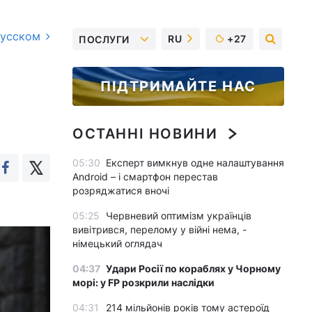
русском
RU
+27
ПОСЛУГИ
ПІДТРИМАЙТЕ НАС
ОСТАННІ НОВИНИ
05:30
Експерт вимкнув одне налаштування
Android – і смартфон перестав
розряджатися вночі
05:25
Червневий оптимізм українців
вивітрився, перелому у війні нема, -
німецький оглядач
04:37
Удари Росії по кораблях у Чорному
морі: у FP розкрили наслідки
04:31
214 мільйонів років тому астероїд