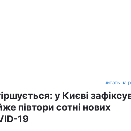
читать на 
іршується: у Києві зафіксу
же півтори сотні нових
VID-19