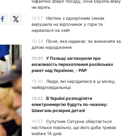
Інфантіно зберіг посаду, хоча Європа йому
не вірить
19:57
Нікітюк з однорічним сином
вирушила на відпочинок у гори та
нарвалася на хейт
19:54
Пісня, яка надихає: як визначити за
датою народження
19:35
У Польщі заговорили про
можливість перехоплення російських
ракет над Україною, - PAP
19:30
Люди, які народилися в ці місяці,
найвідповідальніші
19:22
В Україні розподіляти
електроенергію будуть по-новому:
Шмигаль розкрив деталі
18:57
Супутник Сатурна обертається
настільки повільно, що його доба триває
майже 16 днів