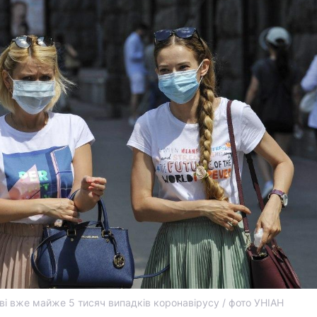
ві вже майже 5 тисяч випадків коронавірусу / фото УНІАН