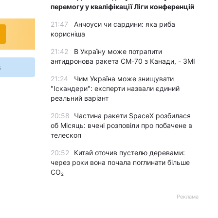
перемогу у кваліфікації Ліги конференцій
21:47
Анчоуси чи сардини: яка риба
корисніша
21:42
В Україну може потрапити
антидронова ракета CM-70 з Канади, - ЗМІ
s
21:24
Чим Україна може знищувати
"Іскандери": експерти назвали єдиний
реальний варіант
20:58
Частина ракети SpaceX розбилася
об Місяць: вчені розповіли про побачене в
телескоп
20:52
Китай оточив пустелю деревами:
через роки вона почала поглинати більше
CO₂
Реклама