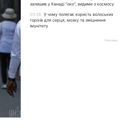
залишив у Канаді "око", видиме з космосу
03:28
У чому полягає користь волоських
горіхів для серця, мозку та зміцнення
імунітету
Реклама