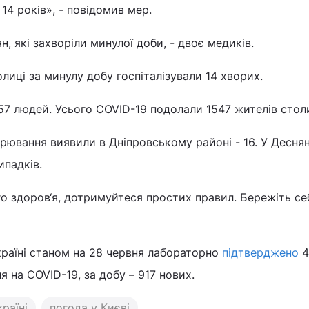
 14 років», - повідомив мер.
н, які захворіли минулої доби, - двоє медиків.
олиці за минулу добу госпіталізували 14 хворих.
7 людей. Усього COVID-19 подолали 1547 жителів столи
рювання виявили в Дніпровському районі - 16. У Десня
ипадків.
о здоров‘я, дотримуйтеся простих правил. Бережіть себ
країні станом на 28 червня лабораторно
підтверджено
4
 на COVID-19, за добу – 917 нових.
раїні
погода у Києві