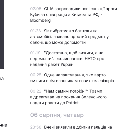
02:05
США запровадили нові санкції проти
Куби за співпрацю з Китаєм та РФ, -
Bloomberg
01:23
Як вибратися з багнюки на
автомобілі: названо простий предмет у
салоні, що може допомогти
01:19
"Достатньо, щоб вижити, а не
перемогти": ексчиновниця НАТО про
надання ракет Україні
00:25
Одне налаштування, яке варто
на
змінити всім власникам нових телевізорів
00:22
"Нам самим потрібні": Трамп
відреагував на прохання Зеленського
надати ракети до Patriot
06 серпня, четвер
ічна
23:58
Вчені виявили відбитки пальців на