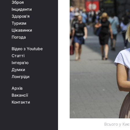
Зброя
Інциденти
Здоров'я
Туризм
Цікавинки
Погода
Відео з Youtube
Статті
Інтерв'ю
Думки
Лонгріди
Архів
Вакансії
Контакти
Всього у Киє