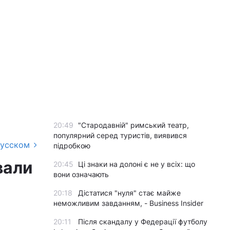
20:49
"Стародавній" римський театр,
популярний серед туристів, виявився
русском
підробкою
вали
20:45
Ці знаки на долоні є не у всіх: що
вони означають
20:18
Дістатися "нуля" стає майже
неможливим завданням, - Business Insider
20:11
Після скандалу у Федерації футболу