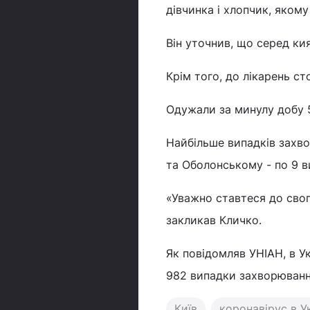
дівчинка і хлопчик, якому
Він уточнив, що серед кия
Крім того, до лікарень ст
Одужали за минулу добу 5
Найбільше випадків захво
та Оболонському - по 9 в
«Уважно ставтеся до свог
закликав Кличко.
Як повідомляв УНІАН, в У
982 випадки захворювання
Київ
коронавірус в Ук