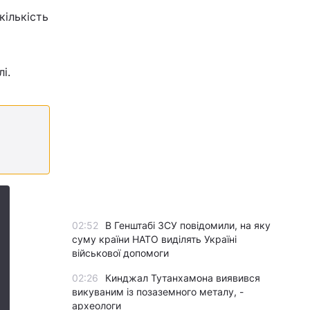
кількість
і.
02:52
В Генштабі ЗСУ повідомили, на яку
суму країни НАТО виділять Україні
військової допомоги
02:26
Кинджал Тутанхамона виявився
викуваним із позаземного металу, -
археологи