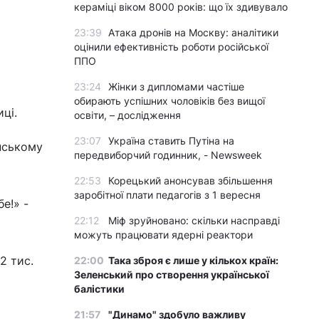
кераміці віком 8000 років: що їх здивувало
23:39
Атака дронів на Москву: аналітики
оцінили ефективність роботи російської
ППО
23:24
Жінки з дипломами частіше
обирають успішних чоловіків без вищої
ці.
освіти, – дослідження
23:07
Україна ставить Путіна на
нському
передвиборчий годинник, - Newsweek
22:53
Корецький анонсував збільшення
заробітної плати педагогів з 1 вересня
е!» -
22:12
Міф зруйновано: скільки насправді
можуть працювати ядерні реактори
2 тис.
22:00
Така зброя є лише у кількох країн:
Зеленський про створення української
балістики
21:57
"Динамо" здобуло важливу