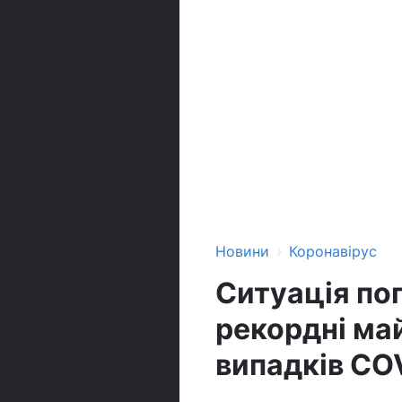
›
Новини
Коронавірус
Ситуація пог
рекордні май
випадків CO