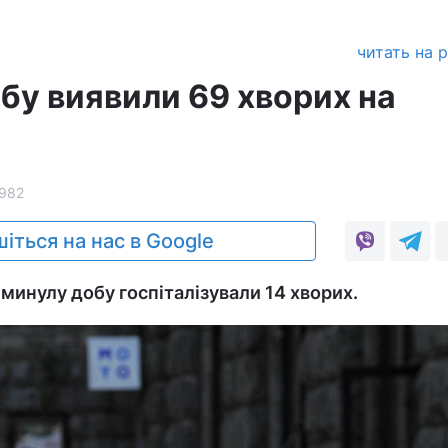
читать на 
обу виявили 69 хворих на
982
іться на нас в Google
 минулу добу госпіталізували 14 хворих.