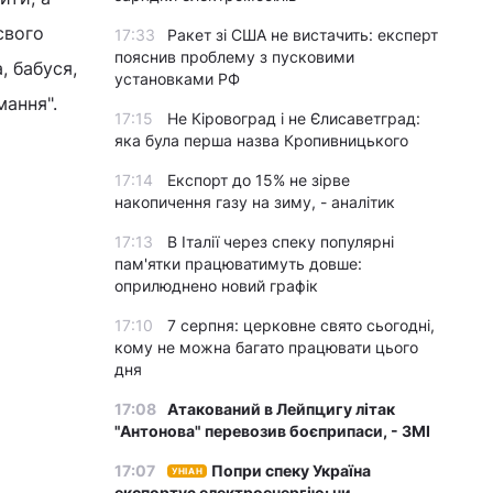
свого
17:33
Ракет зі США не вистачить: експерт
пояснив проблему з пусковими
, бабуся,
установками РФ
мання".
17:15
Не Кіровоград і не Єлисаветград:
яка була перша назва Кропивницького
17:14
Експорт до 15% не зірве
накопичення газу на зиму, - аналітик
17:13
В Італії через спеку популярні
пам'ятки працюватимуть довше:
оприлюднено новий графік
17:10
7 серпня: церковне свято сьогодні,
кому не можна багато працювати цього
дня
17:08
Атакований в Лейпцигу літак
"Антонова" перевозив боєприпаси, - ЗМІ
17:07
Попри спеку Україна
УНІАН
експортує електроенергію: чи