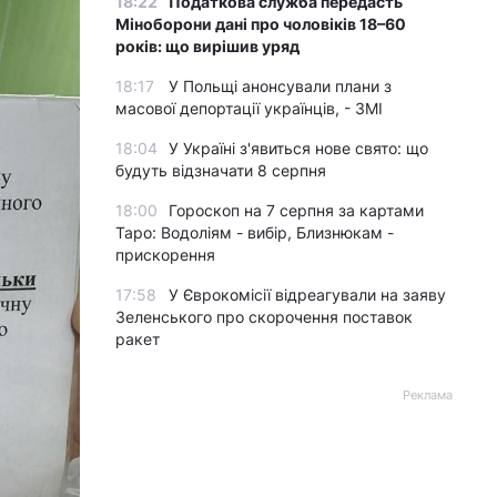
18:22
Податкова служба передасть
Міноборони дані про чоловіків 18–60
років: що вирішив уряд
18:17
У Польщі анонсували плани з
масової депортації українців, - ЗМІ
18:04
У Україні з'явиться нове свято: що
будуть відзначати 8 серпня
18:00
Гороскоп на 7 серпня за картами
Таро: Водоліям - вибір, Близнюкам -
прискорення
17:58
У Єврокомісії відреагували на заяву
Зеленського про скорочення поставок
ракет
Реклама