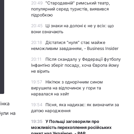
20:49
"Стародавній" римський театр,
популярний серед туристів, виявився
підробкою
20:45
Ці знаки на долоні є не у всіх: що
вони означають
20:18
Дістатися "нуля" стає майже
неможливим завданням, - Business Insider
20:11
Після скандалу у Федерації футболу
Інфантіно зберіг посаду, хоча Європа йому
не вірить
19:57
Нікітюк з однорічним сином
вирушила на відпочинок у гори та
нарвалася на хейт
інка
19:54
Пісня, яка надихає: як визначити за
датою народження
були на
19:35
У Польщі заговорили про
можливість перехоплення російських
ракет над Україною, - PAP