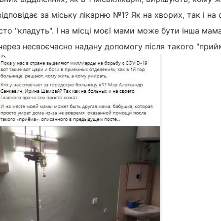
ідповідає за міську лікарню №1? Як на хворих, так і на 
то "кладуть". І на місці моєї мами може бути інша мама
ерез несвоєчасно надану допомогу після такого "прий