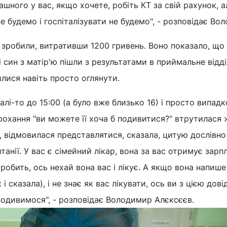
ашного у вас, якщо хочете, робіть КТ за свій рахунок, 
е будемо і госпіталізувати не будемо", - розповідає Во
 зробили, витративши 1200 гривень. Воно показало, що 
і син з матір'ю пішли з результатами в приймальне відд
илися навіть просто оглянути.
агалі-то до 15:00 (а було вже близько 16) і просто випад
рохання "ви можете її хоча б подивитися?" втрутилася 
, відмовилася представлятися, сказала, цитую дослівно
танії. У вас є сімейний лікар, вона за вас отримує зарп
е робить, ось нехай вона вас і лікує. А якщо вона напише
 і сказала), і не знає як вас лікувати, ось ви з цією дов
 подивимося", - розповідає Володимир Алєксєєв.