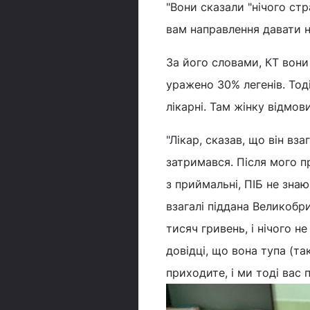
"Вони сказали "нічого стр
вам направлення давати н
За його словами, КТ вони
уражено 30% легенів. Тод
лікарні. Там жінку відмов
"Лікар, сказав, що він вз
затримався. Після мого п
з приймальні, ПІБ не знаю
взагалі піддана Великобри
тисяч гривень, і нічого н
довідці, що вона тупа (так
приходите, і ми тоді вас