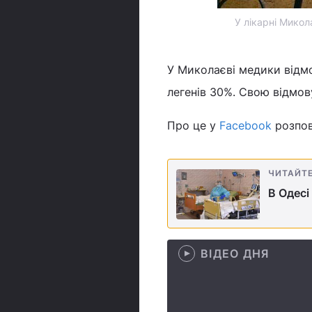
У лікарні Микол
У Миколаєві медики відм
легенів 30%. Свою відмов
Про це у
Facebook
розпов
ЧИТАЙТ
В Одесі
ВІДЕО ДНЯ