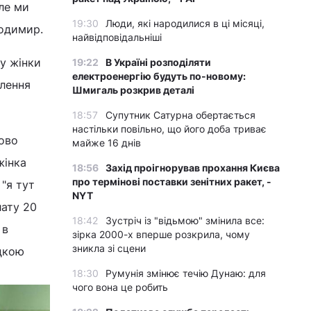
але ми
19:30
Люди, які народилися в ці місяці,
лодимир.
найвідповідальніші
у жінки
19:22
В Україні розподіляти
електроенергію будуть по-новому:
ілення
Шмигаль розкрив деталі
18:57
Супутник Сатурна обертається
настільки повільно, що його доба триває
ково
майже 16 днів
жінка
18:56
Захід проігнорував прохання Києва
про термінові поставки зенітних ракет, -
 "я тут
NYT
лату 20
18:42
Зустріч із "відьмою" змінила все:
 в
зірка 2000-х вперше розкрила, чому
зникла зі сцени
ідкою
18:30
Румунія змінює течію Дунаю: для
чого вона це робить