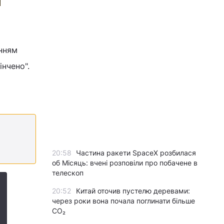
енням
інчено".
20:58
Частина ракети SpaceX розбилася
об Місяць: вчені розповіли про побачене в
телескоп
20:52
Китай оточив пустелю деревами:
через роки вона почала поглинати більше
CO₂