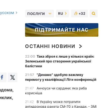
русском
RU
+32
ПОСЛУГИ
ПІДТРИМАЙТЕ НАС
ОСТАННІ НОВИНИ
22:00
Така зброя є лише у кількох країн:
Зеленський про створення української
балістики
21:57
"Динамо" здобуло важливу
перемогу у кваліфікації Ліги конференцій
21:47
Анчоуси чи сардини: яка риба
вдома,
корисніша
иклик,
21:42
В Україну може потрапити
антидронова ракета CM-70 з Канади, - ЗМІ