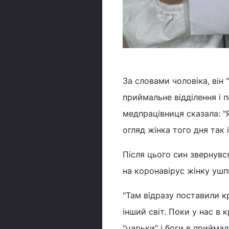
За словами чоловіка, він 
приймальне відділення і 
медпрацівниця сказала: "Я
огляд жінка того дня так 
Після цього син звернувся
на коронавірус жінку ушпи
"Там відразу поставили к
інший світ. Поки у нас в 
"царьки" і боги в приймал