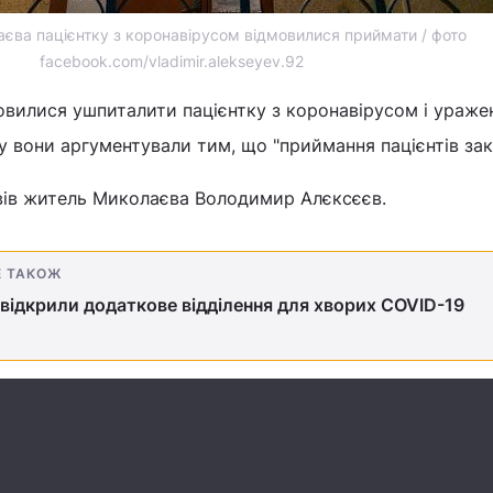
аєва пацієнтку з коронавірусом відмовилися приймати / фото
facebook.com/vladimir.alekseyev.92
овилися ушпиталити пацієнтку з коронавірусом і ураж
у вони аргументували тим, що "приймання пацієнтів зак
ів житель Миколаєва Володимир Алєксєєв.
Е ТАКОЖ
 відкрили додаткове відділення для хворих COVID-19