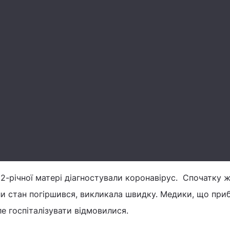
62-річної матері діагностували коронавірус. Спочатку ж
ли стан погіршився, викликала швидку. Медики, що при
ле госпіталізувати відмовилися.