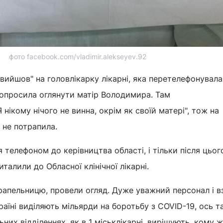
фото facebook.com/vladimir.alekseyev.92
"вийшов" на головлікарку лікарні, яка перетелефонувала
попросила оглянути матір Володимира. Там
 нікому нічого не винна, окрім як своїй матері", тож на
і не потрапила.
 телефоном до керівництва області, і тільки після цьог
талили до Обласної клінічної лікарні.
рапельницю, провели огляд. Дуже уважний персонал і вз
країні виділяють мільярди на боротьбу з COVID-19, ось та
ьних відділеннях, як в 1 міськлікарні, вирішують, кому ж