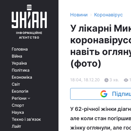
›
Новини
Коронавірус
У лікарні Ми
ІНФОРМАЦІЙНЕ
коронавірус
АГЕНТСТВО
навіть огля
Головна
Війна
(фото)
Україна
Політика
Економіка
18:04, 18.12.20
3 хв.
Світ
Екологія
Підпиш
Регіони
Спорт
У 62-річної жінки діаг
Наука
але коли стан погірши
Техно і зв'язок
Лайт
жінку оглянули, але го