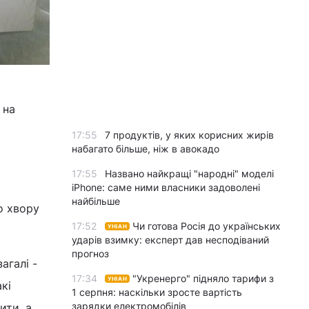
 на
17:55
7 продуктів, у яких корисних жирів
набагато більше, ніж в авокадо
17:55
Названо найкращі "народні" моделі
iPhone: саме ними власники задоволені
найбільше
о хвору
17:52
Чи готова Росія до українських
УНІАН
ударів взимку: експерт дав несподіваний
прогноз
агалі -
17:34
"Укренерго" підняло тарифи з
УНІАН
кі
1 серпня: наскільки зросте вартість
зарядки електромобілів
ити, а