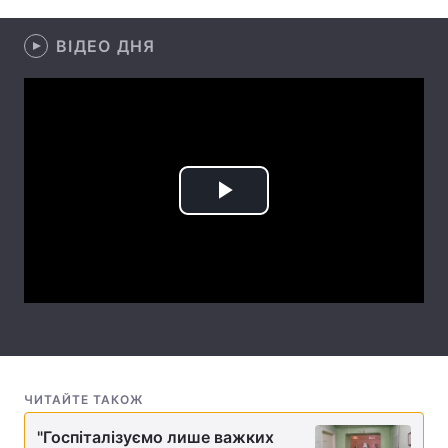
Лонгріди
ВІДЕО ДНЯ
Відео з Youtube
Статті
Інтерв'ю
Думки
Архів
Вакансії
Play
Контакти
Video
Послуги
ЧИТАЙТЕ ТАКОЖ
"Госпіталізуємо лише важких