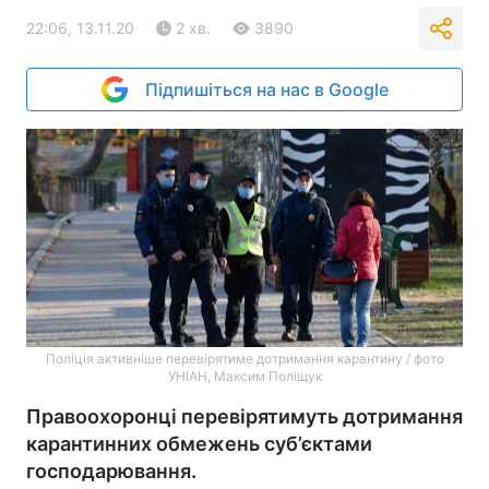
22:06, 13.11.20
2 хв.
3890
Підпишіться на нас в Google
Поліція активніше перевірятиме дотримання карантину / фото
УНІАН, Максим Поліщук
Правоохоронці перевірятимуть дотримання
карантинних обмежень суб’єктами
господарювання.