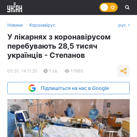
›
Новини
Коронавірус
рус
У лікарнях з коронавірусом
перебувають 28,5 тисяч
українців - Степанов
05:31, 14.11.20
1 хв.
17865
Підпишіться на нас в Google