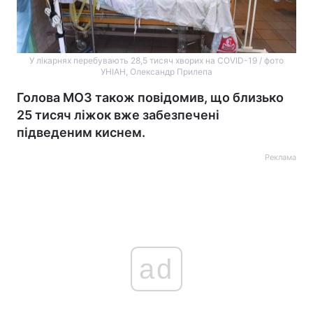
У лікарнях перебувають 28,5 тисяч хворих на COVID-19 / фото
УНІАН, Олександр Прилепа
Голова МОЗ також повідомив, що близько
25 тисяч ліжок вже забезпечені
підведеним киснем.
Реклама
ad