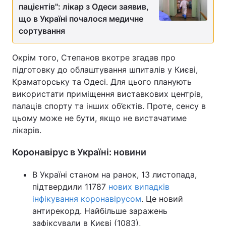
пацієнтів": лікар з Одеси заявив,
Тема оформлення
що в Україні почалося медичне
сортування
Окрім того, Степанов вкотре згадав про
підготовку до облаштування шпиталів у Києві,
Краматорську та Одесі. Для цього планують
використати приміщення виставкових центрів,
палаців спорту та інших об’єктів. Проте, сенсу в
цьому може не бути, якщо не вистачатиме
лікарів.
Коронавірус в Україні: новини
В Україні станом на ранок, 13 листопада,
підтвердили 11787
нових випадків
інфікування коронавірусом
. Це новий
антирекорд. Найбільше заражень
зафіксували в Києві (1083),