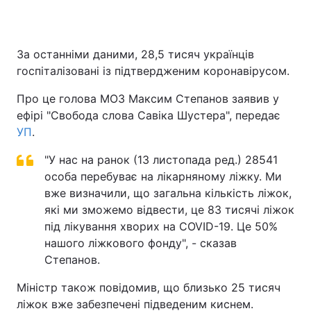
За останніми даними, 28,5 тисяч українців
Головна
Війна
госпіталізовані із підтвердженим коронавірусом.
Україна
Політика
Про це голова МОЗ Максим Степанов заявив у
ефірі "Свобода слова Савіка Шустера", передає
Економіка
Світ
УП
.
Спорт
Наука
"У нас на ранок (13 листопада ред.) 28541
особа перебуває на лікарняному ліжку. Ми
Техно і зв'язок
Лайт
вже визначили, що загальна кількість ліжок,
які ми зможемо відвести, це 83 тисячі ліжок
Зброя
Інциденти
під лікування хворих на COVID-19. Це 50%
нашого ліжкового фонду", - сказав
Здоров'я
Туризм
Степанов.
Цікавинки
Погода
Міністр також повідомив, що близько 25 тисяч
ліжок вже забезпечені підведеним киснем.
Екологія
Регіони