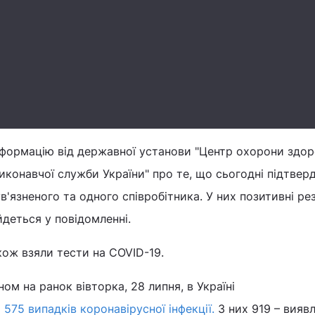
нформацію від державної установи "Центр охорони здор
конавчої служби України" про те, що сьогодні підтвер
в'язненого та одного співробітника. У них позитивні ре
йдеться у повідомленні.
акож взяли тести на COVID-19.
ом на ранок вівторка, 28 липня, в Україні
575 випадків коронавірусної інфекції.
З них 919 – виявл