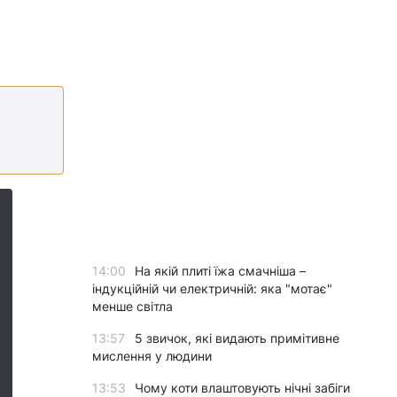
14:00
На якій плиті їжа смачніша –
індукційній чи електричній: яка "мотає"
менше світла
13:57
5 звичок, які видають примітивне
мислення у людини
13:53
Чому коти влаштовують нічні забіги