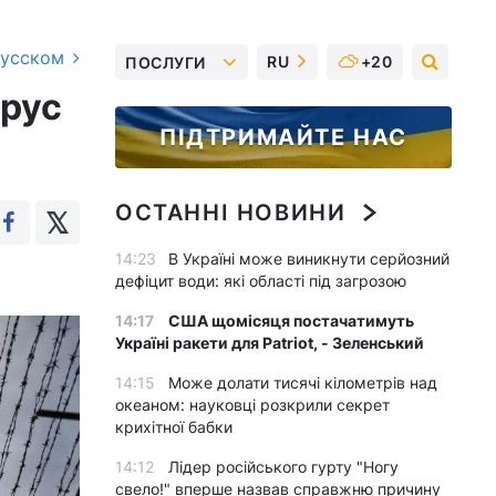
русском
RU
+20
ПОСЛУГИ
ірус
ПІДТРИМАЙТЕ НАС
ОСТАННІ НОВИНИ
14:23
В Україні може виникнути серйозний
дефіцит води: які області під загрозою
14:17
США щомісяця постачатимуть
Україні ракети для Patriot, - Зеленський
14:15
Може долати тисячі кілометрів над
океаном: науковці розкрили секрет
крихітної бабки
14:12
Лідер російського гурту "Ногу
свело!" вперше назвав справжню причину