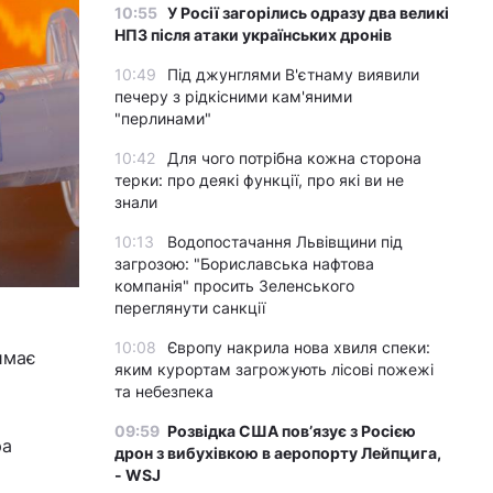
10:55
У Росії загорілись одразу два великі
НПЗ після атаки українських дронів
10:49
Під джунглями В'єтнаму виявили
печеру з рідкісними кам'яними
"перлинами"
10:42
Для чого потрібна кожна сторона
терки: про деякі функції, про які ви не
знали
10:13
Водопостачання Львівщини під
загрозою: "Бориславська нафтова
компанія" просить Зеленського
переглянути санкції
10:08
Європу накрила нова хвиля спеки:
имає
яким курортам загрожують лісові пожежі
та небезпека
09:59
Розвідка США пов’язує з Росією
ра
дрон з вибухівкою в аеропорту Лейпцига,
- WSJ