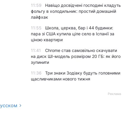
11:59
Навіщо досвідчені господині кладуть
фольгу в холодильник: простий домашній
лайфхак
11:55
Школа, церква, бар і 44 будинки:
пара зі США купила ціле село в Іспанії за
ціною квартири
11:41
Chrome став самовільно скачувати
на диск ШІ-модель розміром 20 ГБ: як його
зупинити
11:36
Три знаки Зодіаку будуть головними
щасливчиками нового тижня
Реклама
русском