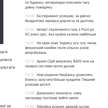
по будинку: ветеринари пояснили таку
дивну поведінку
13:50
Експеримент розкрив, чи дійсно
бездротова зарядка дорожча за дротову
13:44
Імпорт скрапленого газу з Росії до
ЄС різко зріс: яка країна купила найбільше
13:23
На один знак Зодіаку ось-ось чекає
феєричний камбек після кількох років
ов'я
випробувань
дилися
13:13
Армія США витратить $400 млн на
лазерні системи проти дронів
зультати
13:12
Нові рішення Нацбанку дозволять
бізнесу залучати більше кредитів: Пишний
розкрив деталі
13:06
Денисенко зізналася, чому
насправді поспішає вийти заміж
ені за
13:00
Обробка вхідних дверей оцтом: