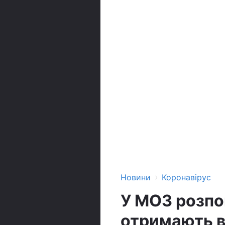
›
Новини
Коронавірус
У МОЗ розпов
отримають в