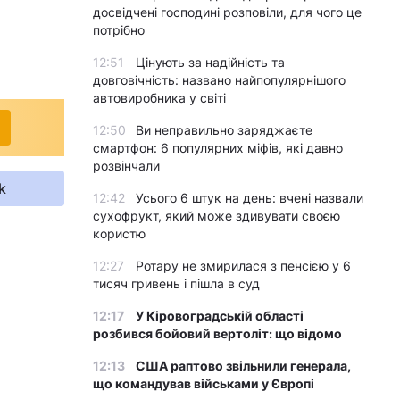
досвідчені господині розповіли, для чого це
потрібно
12:51
Цінують за надійність та
довговічність: названо найпопулярнішого
автовиробника у світі
12:50
Ви неправильно заряджаєте
смартфон: 6 популярних міфів, які давно
розвінчали
k
12:42
Усього 6 штук на день: вчені назвали
сухофрукт, який може здивувати своєю
користю
12:27
Ротару не змирилася з пенсією у 6
тисяч гривень і пішла в суд
12:17
У Кіровоградській області
розбився бойовий вертоліт: що відомо
12:13
США раптово звільнили генерала,
що командував військами у Європі