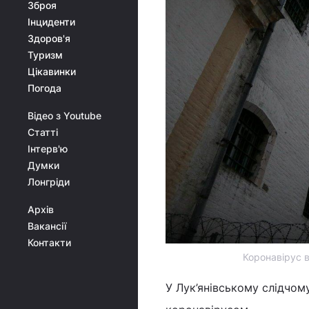
Зброя
Інциденти
Здоров'я
Туризм
Цікавинки
Погода
Відео з Youtube
Статті
Інтерв'ю
Думки
Лонгріди
Архів
Вакансії
Контакти
Коронавірус в
У Лук’янівському слідчом