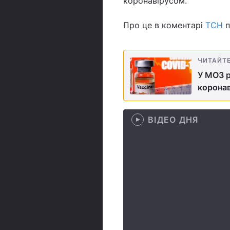
коронавірусом.
Про це в коментарі
ТСН
п
ЧИТАЙТ
У МОЗ р
коронав
ВІДЕО ДНЯ