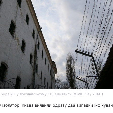
 Україні - у Лук’янівському СІЗО виявили COVID-19 / УНІАН
у ізоляторі Києва виявили одразу два випадки інфікува