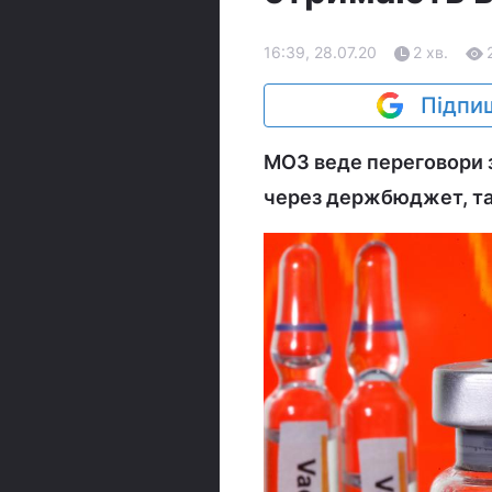
16:39, 28.07.20
2 хв.
Підпиш
МОЗ веде переговори з
через держбюджет, та