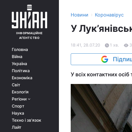
›
Новини
Коронавірус
У Лук’янівс
ІНФОРМАЦІЙНЕ
АГЕНТСТВО
18:41, 28.07.20
1 хв.
3
Головна
Війна
Підпиш
Україна
Політика
У всіх контактних осіб
Економіка
Світ
Екологія
Регіони
Спорт
Наука
Техно і зв'язок
Лайт