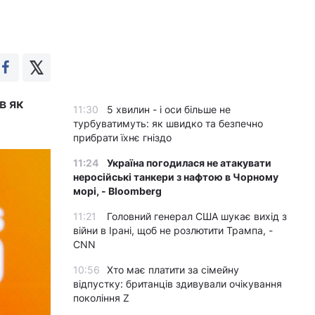
в як
11:30
5 хвилин - і оси більше не
турбуватимуть: як швидко та безпечно
прибрати їхнє гніздо
11:24
Україна погодилася не атакувати
неросійські танкери з нафтою в Чорному
морі, - Bloomberg
11:21
Головний генерал США шукає вихід з
війни в Ірані, щоб не розлютити Трампа, -
CNN
10:56
Хто має платити за сімейну
відпустку: британців здивували очікування
покоління Z