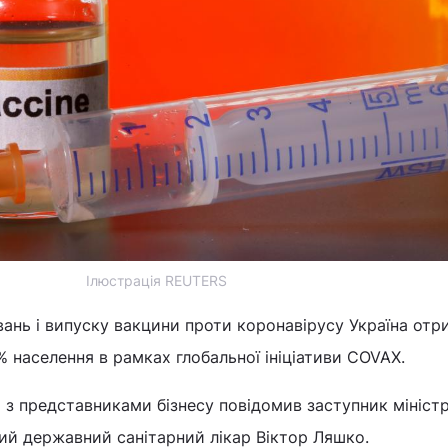
Ілюстрація REUTERS
вань і випуску вакцини проти коронавірусу Україна отр
% населення в рамках глобальної ініціативи COVAX.
і з представниками бізнесу повідомив заступник мініст
ий державний санітарний лікар Віктор Ляшко.