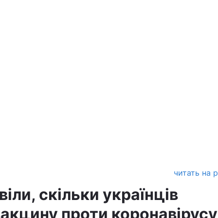
читать на 
іли, скільки українців
акцину проти коронавірусу