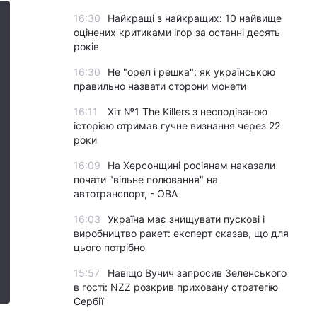
16:30
Найкращі з найкращих: 10 найвище
оцінених критиками ігор за останні десять
років
16:30
Не "орел і решка": як українською
правильно назвати сторони монети
16:11
Хіт №1 The Killers з несподіваною
історією отримав гучне визнання через 22
роки
16:09
На Херсонщині росіянам наказали
почати "вільне полювання" на
автотранспорт, - ОВА
16:03
Україна має знищувати пускові і
виробництво ракет: експерт сказав, що для
цього потрібно
15:57
Навіщо Вучич запросив Зеленського
в гості: NZZ розкрив приховану стратегію
Сербії