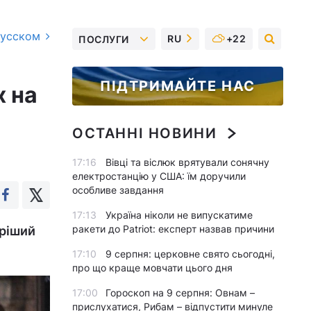
русском
RU
+22
ПОСЛУГИ
ПІДТРИМАЙТЕ НАС
х на
ОСТАННІ НОВИНИ
17:16
Вівці та віслюк врятували сонячну
електростанцію у США: їм доручили
особливе завдання
17:13
Україна ніколи не випускатиме
ракети до Patriot: експерт назвав причини
оріший
17:10
9 серпня: церковне свято сьогодні,
про що краще мовчати цього дня
17:00
Гороскоп на 9 серпня: Овнам –
прислухатися, Рибам – відпустити минуле