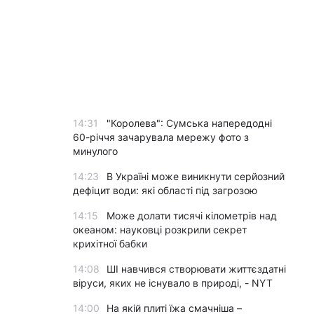
14:31
"Королева": Сумська напередодні
60-річчя зачарувала мережу фото з
минулого
14:23
В Україні може виникнути серйозний
дефіцит води: які області під загрозою
14:15
Може долати тисячі кілометрів над
океаном: науковці розкрили секрет
крихітної бабки
14:08
ШІ навчився створювати життєздатні
віруси, яких не існувало в природі, - NYT
14:00
На якій плиті їжа смачніша –