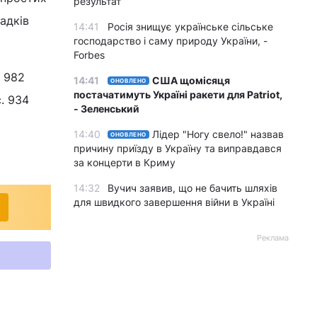
результат
адків
14:41
Росія знищує українське сільське
господарство і саму природу України, -
Forbes
 982
14:41
США щомісяця
ОНОВЛЕНО
постачатимуть Україні ракети для Patriot,
. 934
- Зеленський
14:40
Лідер "Ногу свело!" назвав
ОНОВЛЕНО
причину приїзду в Україну та виправдався
за концерти в Криму
14:32
Вучич заявив, що не бачить шляхів
для швидкого завершення війни в Україні
Реклама