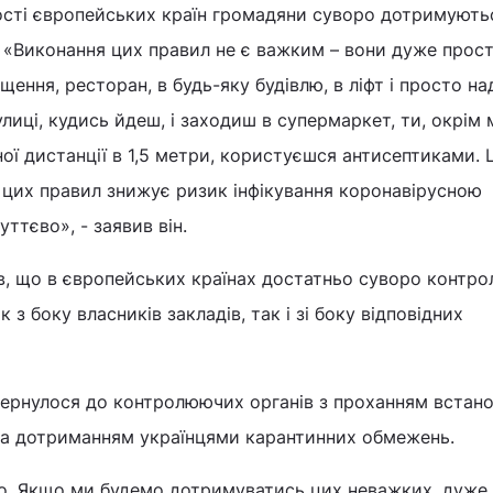
шості європейських країн громадяни суворо дотримують
 «Виконання цих правил не є важким – вони дуже прості
щення, ресторан, в будь-яку будівлю, в ліфт і просто н
лиці, кудись йдеш, і заходиш в супермаркет, ти, окрім 
ї дистанції в 1,5 метри, користуєшся антисептиками. 
 цих правил знижує ризик інфікування коронавірусною
ттєво», - заявив він.
в, що в європейських країнах достатньо суворо контр
 з боку власників закладів, так і зі боку відповідних
вернулося до контролюючих органів з проханням встан
за дотриманням українцями карантинних обмежень.
о. Якщо ми будемо дотримуватись цих неважких, дуже