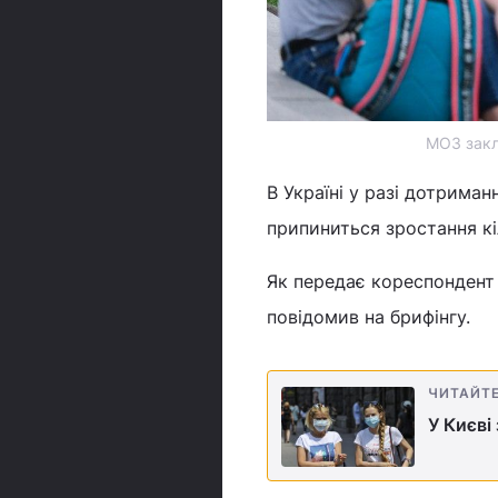
МОЗ закл
В Україні у разі дотрима
припиниться зростання кі
Як передає кореспондент
повідомив на брифінгу.
ЧИТАЙТ
У Києві