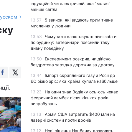
індукційній чи електричній: яка "мотає"
менше світла
русском
13:57
5 звичок, які видають примітивне
мислення у людини
ску
13:53
Чому коти влаштовують нічні забіги
по будинку: ветеринари пояснили таку
дивну поведінку
13:50
Експеримент розкрив, чи дійсно
бездротова зарядка дорожча за дротову
13:44
Імпорт скрапленого газу з Росії до
ЄС різко зріс: яка країна купила найбільше
ції.
13:23
На один знак Зодіаку ось-ось чекає
феєричний камбек після кількох років
випробувань
13:13
Армія США витратить $400 млн на
лазерні системи проти дронів
13:12
Нові рішення Нацбанку дозволять