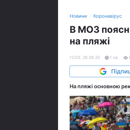
›
Новини
Коронавірус
В МОЗ поясн
на пляжі
12:03, 28.06.20
1 хв.
Підпиш
На пляжі основною рек