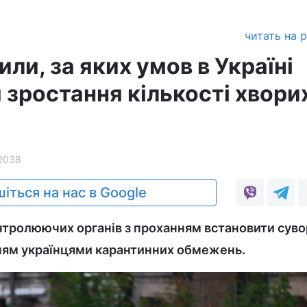
читать на 
ли, за яких умов в Україні
зростання кількості хвори
2038
іться на нас в Google
нтролюючих органів з проханням встановити сув
ням українцями карантинних обмежень.