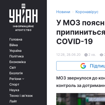
›
Новини
Коронавірус
У МОЗ поясни
ІНФОРМАЦІЙНЕ
припиниться 
АГЕНТСТВО
COVID-19
Головна
Війна
Україна
12:28, 28.06.20
2 хв.
Політика
Економіка
Підпиш
Світ
Екологія
МОЗ звернулося до ко
Регіони
Спорт
контроль за дотриман
Наука
Техно і зв'язок
Лайт