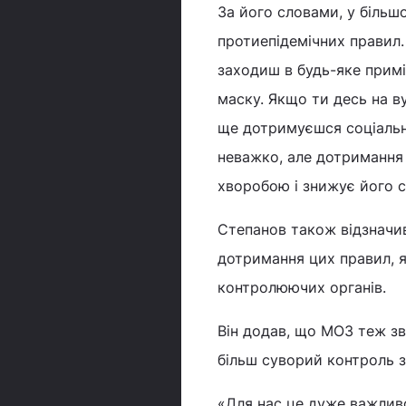
За його словами, у біль
протиепідемічних правил.
заходиш в будь-яке примі
маску. Якщо ти десь на ву
ще дотримуєшся соціально
неважко, але дотримання
хворобою і знижує його су
Степанов також відзначи
дотримання цих правил, як
контролюючих органів.
Він додав, що МОЗ теж з
більш суворий контроль 
«Для нас це дуже важлив