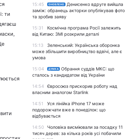
ся
15:45
Денисенко вдруге вийшла
ОНОВЛЕНО
заміж: обранець акторки опублікував фото
: ти
та зробив заяву
адягаєш
15:31
Космічна програма Росії залежить
маски,
від Китаю: ЗМІ розкрили деталі
Це
15:13
Зеленський: Українська оборонка
може збільшити виробництво вдвічі, але є
умова
15:04
Обрання суддів МКС: що
ДУМКА
сталось з кандидатом від України
олюється
14:54
Євросоюз прискорив роботу над
власним аналогом Starlink
14:51
Уся лінійка iPhone 17 може
подорожчати вже в понеділок: що
овити
відбувається
14:50
Чоловіка висміювали за посадку 11
тисяч дерев: за кілька років усі побачили
 простих