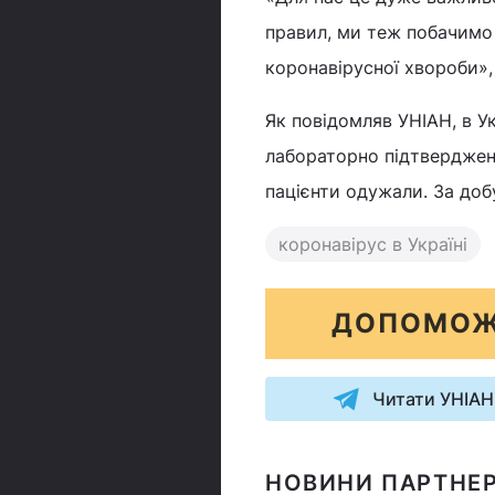
правил, ми теж побачимо з
коронавірусної хвороби», 
Як повідомляв УНІАН, в У
лабораторно підтверджених
пацієнти одужали. За доб
коронавірус в Україні
ДОПОМОЖ
Читати УНІАН
НОВИНИ ПАРТНЕР