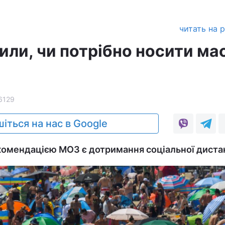
читать на 
или, чи потрібно носити ма
6129
іться на нас в Google
омендацією МОЗ є дотримання соціальної дистан