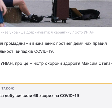
икає українців дотримуватися карантину / фото УНІАН
ння громадянами визначених протиепідемічних правил
лькості випадків COVID-19.
 УНІАН, про це міністр охорони здоров’я Максим Степа
Е ТАКОЖ
 за добу виявили 69 хворих на COVID-19