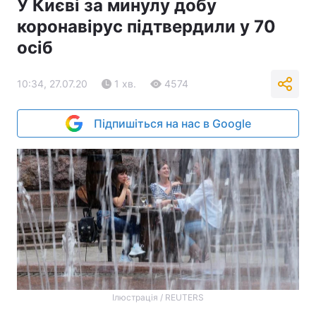
У Києві за минулу добу
коронавірус підтвердили у 70
осіб
10:34, 27.07.20
1 хв.
4574
Підпишіться на нас в Google
Ілюстрація / REUTERS