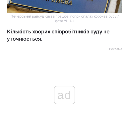
Печерський райсуд Києва працює, попри спалах коронавірусу /
фото УНІАН
Кількість хворих співробітників суду не
уточнюється.
Реклама
ad