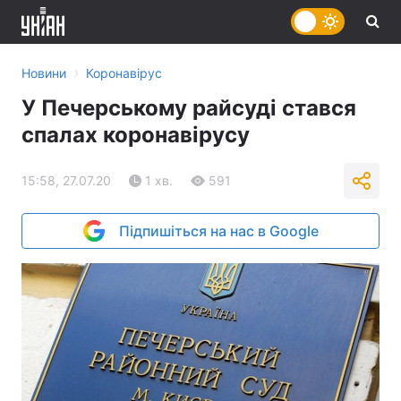
›
Новини
Коронавірус
У Печерському райсуді стався
спалах коронавірусу
15:58, 27.07.20
1 хв.
591
Підпишіться на нас в Google