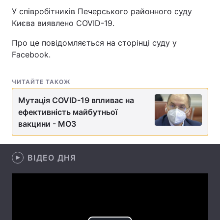
У співробітників Печерського районного суду
Києва виявлено COVID-19.
Про це повідомляється на сторінці суду у
Головна
Війна
Facebook.
Україна
Політика
ЧИТАЙТЕ ТАКОЖ
Економіка
Світ
Мутація COVID-19 впливає на
Спорт
Наука
ефективність майбутньої
вакцини - МОЗ
Техно і зв'язок
Лайт
Зброя
Інциденти
ВІДЕО ДНЯ
Здоров'я
Туризм
Цікавинки
Погода
Екологія
Регіони