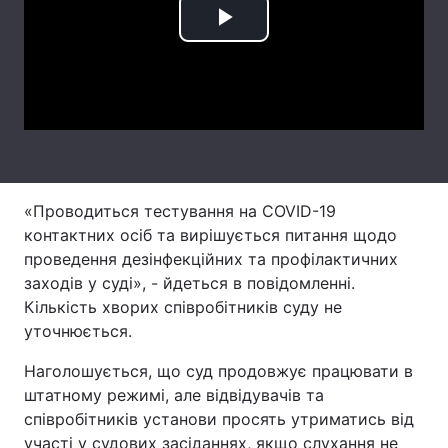
Play
Лонгріди
Video
Відео з Youtube
Статті
Інтерв'ю
Думки
Архів
Вакансії
«Проводиться тестування на COVID-19
Контакти
контактних осіб та вирішується питання щодо
проведення дезінфекційних та профілактичних
Послуги
заходів у суді», - йдеться в повідомленні.
Кількість хворих співробітників суду не
уточнюється.
Наголошується, що суд продовжує працювати в
штатному режимі, але відвідувачів та
співробітників установи просять утриматись від
участі у судових засіданнях, якщо слухання не