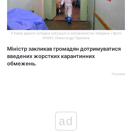
У Києві доволі складна ситуація із заповненістю лікарень / фото
УНІАН, Олександр Прилепа
Міністр закликав громадян дотримуватися
введених жорстких карантинних
обмежень.
Реклама
ad