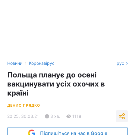
›
Новини
Коронавірус
рус
Польща планує до осені
вакцинувати усіх охочих в
країні
ДЕНИС ПРЯДКО
20:25, 30.03.21
3 хв.
1118
Підпишіться на нас в Google