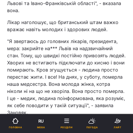
Львові та Івано-Франківській області", - вказала
вона.
Лікар наголошує, що британський штам важко
вражає навіть молодих і здорових людей.
"Я звертаюсь до головних лікарів, президента,
мера: закрийте на*** Львів на надзвичайний
стан. Тому, що швидкі постійно привозять людей.
Хворих не встигають підключати до кисню і вони
помирають. Кров згущується - людина просто
перестає жити. І все! На днях, у суботу, померла
наша медсестра. Вона молода жінка, котра
ніколи ні на що не хворіла. Вона просто померла.
І це - медик, людина поінформована, яка розуміє,
як себе поводити у такій ситуації", - заявила
Зановяк.
RU
Медик наголошує, що економічні негаразди
МОВА
ГОЛОВНА
РОЗДІЛИ
ПОГОДА
ЛАЙТ
через локдаун в будь-якому випадку не