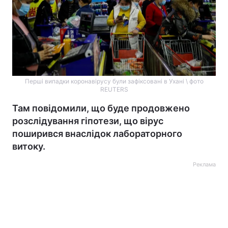
Перші випадки коронавірусу були зафіксовані в Ухані \ фото
REUTERS
Там повідомили, що буде продовжено
розслідування гіпотези, що вірус
поширився внаслідок лабораторного
витоку.
Реклама