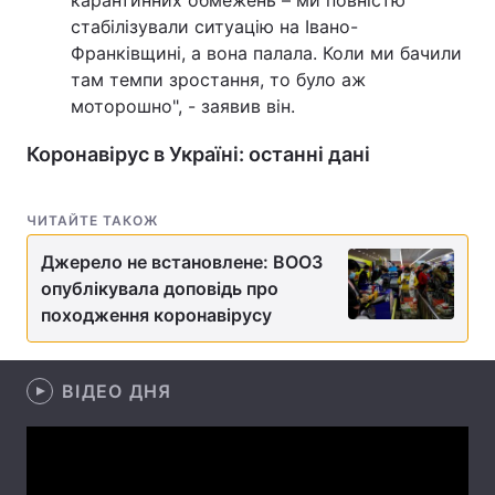
карантинних обмежень – ми повністю
стабілізували ситуацію на Івано-
Лонгріди
Франківщині, а вона палала. Коли ми бачили
там темпи зростання, то було аж
Відео з Youtube
Статті
моторошно", - заявив він.
Коронавірус в Україні: останні дані
Інтерв'ю
Думки
Архів
Вакансії
ЧИТАЙТЕ ТАКОЖ
Контакти
Джерело не встановлене: ВООЗ
опублікувала доповідь про
Послуги
походження коронавірусу
ВІДЕО ДНЯ