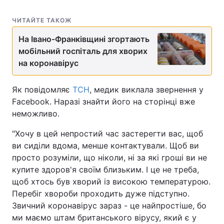
ЧИТАЙТЕ ТАКОЖ
На Івано-Франківщині згортають
мобільний госпіталь для хворих
на коронавірус
Як повідомляє
ТСН
, медик виклала звернення у
Facebook. Наразі знайти його на сторінці вже
неможливо.
"Хочу в цей непростий час застерегти вас, щоб
ви сиділи вдома, менше контактували. Щоб ви
просто розуміли, що ніколи, ні за які гроші ви не
купите здоров'я своїм близьким. І це не треба,
щоб хтось був хворий із високою температурою.
Перебіг хвороби проходить дуже підступно.
Звичний коронавірус зараз - це найпростіше, бо
ми маємо штам британського вірусу, який є у