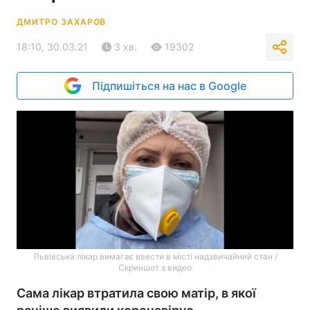
ДМИТРО ЗАХАРОВ
18:10, 30.03.21
3 хв.
19302
Підпишіться на нас в Google
Львівська лікар вимагає ввести в місті надзвичайний стан /
Скриншот з видео
Сама лікар втратила свою матір, в якої