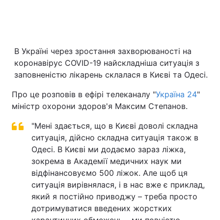
Головна
Війна
В Україні через зростання захворюваності на
коронавірус COVID-19 найскладніша ситуація з
Україна
Політика
заповненістю лікарень склалася в Києві та Одесі.
Економіка
Світ
Про це розповів в ефірі телеканалу "
Україна 24
"
міністр охорони здоров'я Максим Степанов.
Спорт
Наука
"Мені здається, що в Києві доволі складна
Техно і зв'язок
Лайт
ситуація, дійсно складна ситуація також в
Одесі. В Києві ми додаємо зараз ліжка,
Зброя
Інциденти
зокрема в Академії медичних наук ми
Здоров'я
Туризм
відфінансовуємо 500 ліжок. Але щоб ця
ситуація вирівнялася, і в нас вже є приклад,
Цікавинки
Погода
який я постійно приводжу – треба просто
дотримуватися введених жорстких
Екологія
Регіони