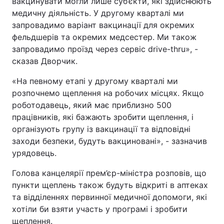
вакцинувати могли лише суб’єкти, які здійснюють
медичну діяльність. У другому кварталі ми
запровадимо варіант вакцинації для окремих
фельдшерів та окремих медсестер. Ми також
запровадимо проїзд через сервіс drive-thru», -
сказав Дворчик.
«На певному етапі у другому кварталі ми
розпочнемо щеплення на робочих місцях. Якщо
роботодавець, який має приблизно 500
працівників, які бажають зробити щеплення, і
організують групу із вакцинації та відповідні
заходи безпеки, будуть вакциновані», - зазначив
урядовець.
Голова канцелярії прем’єр-міністра розповів, що
пункти щеплень також будуть відкриті в аптеках
та відділеннях первинної медичної допомоги, які
хотіли би взяти участь у програмі і зробити
щеплення.