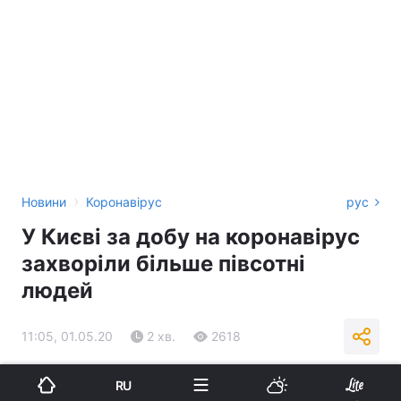
›
Новини
Коронавірус
рус
У Києві за добу на коронавірус
захворіли більше півсотні
людей
11:05, 01.05.20
2 хв.
2618
Підпишіться на нас в Google
RU