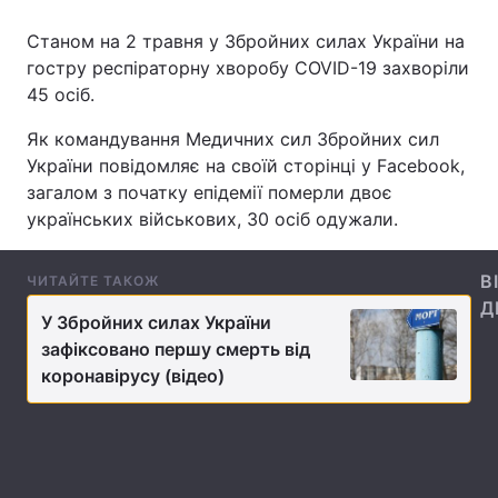
Станом на 2 травня у Збройних силах України на
гостру респіраторну хворобу COVID-19 захворіли
45 осіб.
Головна
Війна
Як командування Медичних сил Збройних сил
Україна
Політика
України повідомляє на своїй сторінці у Facebook,
загалом з початку епідемії померли двоє
Економіка
Світ
українських військових, 30 осіб одужали.
Спорт
Наука
В
ЧИТАЙТЕ ТАКОЖ
Техно і зв'язок
Лайт
Д
У Збройних силах України
Зброя
Інциденти
зафіксовано першу смерть від
коронавірусу (відео)
Здоров'я
Туризм
Цікавинки
Погода
Екологія
Регіони