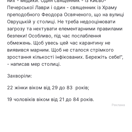
них - медики. Один священник - iз Києво-
Печерської Лаври і один - священник із Храму
преподобного Феодора Освяченого, що на вулиці
Овруцькій у столиці. Не треба недооцінювати
загрозу та нехтувати елементарними правилами
безпеки! Особливо, під час послаблення
обмежень. Щоб увесь цей час карантину не
виявився марним. Щоб не сталося стрімкого
зростання кількості інфікованих. Бережіть себе!",
- написав мер столиці.
Захворіли:
22 жінки віком від 29 до 83 років;
19 чоловіків віком від 21 до 84 років.
Реклама