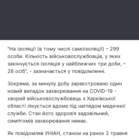
Лонгріди
Відео з Youtube
Статті
Інтерв'ю
Думки
"На ізоляції (в тому числі самоізоляції) – 299
особи. Кількість військовослужбовців, у яких
Архів
Вакансії
закінчується ізоляція у найближчих три доби, –
Контакти
28 осіб", - зазначається у повідомленні.
Зокрема, за минулу добу зареєстровано один
Послуги
новий випадок захворювання на COVID-19 -
хворий військовослужбовець з Харківської
області лікується вдома під наглядом медичної
служби. Стан його здоров’я задовільний,
симптомів захворювання немає.
Як повідомляв УНІАН, станом на ранок 2 травня