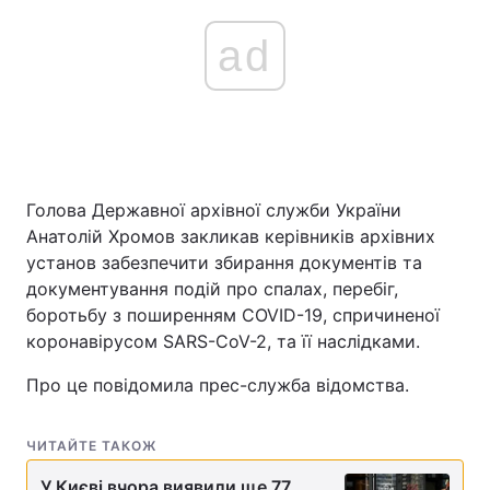
ad
Головна
Війна
Україна
Політика
Економіка
Світ
Голова Державної архівної служби України
Анатолій Хромов закликав керівників архівних
Спорт
Наука
установ забезпечити збирання документів та
Техно і зв'язок
Лайт
документування подій про спалах, перебіг,
боротьбу з поширенням COVID-19, спричиненої
Зброя
Інциденти
коронавірусом SARS-CoV-2, та її наслідками.
Здоров'я
Туризм
Про це повідомила прес-служба відомства.
Цікавинки
Погода
ЧИТАЙТЕ ТАКОЖ
Екологія
Регіони
У Києві вчора виявили ще 77