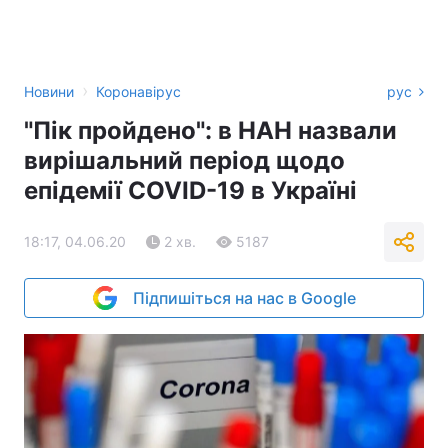
›
Новини
Коронавірус
рус
"Пік пройдено": в НАН назвали
вирішальний період щодо
епідемії COVID-19 в Україні
18:17, 04.06.20
2 хв.
5187
Підпишіться на нас в Google