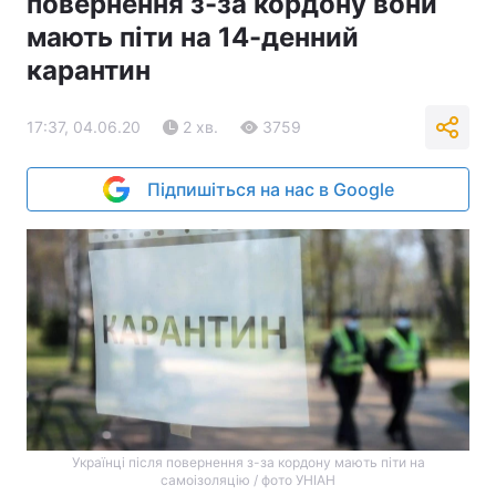
повернення з-за кордону вони
мають піти на 14-денний
карантин
17:37, 04.06.20
2 хв.
3759
Підпишіться на нас в Google
Українці після повернення з-за кордону мають піти на
самоізоляцію / фото УНІАН