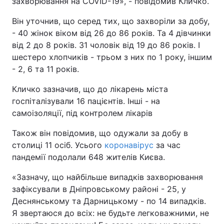
захворювання на COVID-19», - повідомив Кличко.
Він уточнив, що серед тих, що захворіли за добу,
- 40 жінок віком від 26 до 86 рокiв. Та 4 дівчинки
від 2 до 8 років. 31 чоловік від 19 до 86 рокiв. І
шестеро хлопчиків - трьом з них по 1 року, іншим
- 2, 6 та 11 років.
Кличко зазначив, що до лікарень міста
госпіталізували 16 пацієнтів. Інші - на
самоізоляції, під контролем лікарів
Також він повідомив, що одужали за добу в
столиці 11 осіб. Усього
коронавірус
за час
пандемії подолали 648 жителів Києва.
«Зазначу, що найбільше випадків захворювання
зафіксували в Дніпровському районі - 25, у
Деснянському та Дарницькому - по 14 випадків.
Я звертаюся до всіх: не будьте легковажними, не