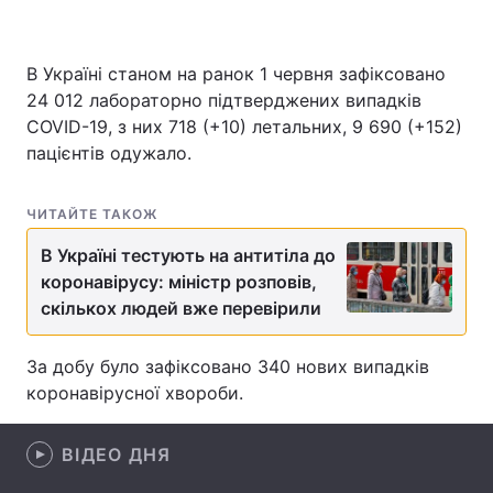
В Україні станом на ранок 1 червня зафіксовано
Головна
Війна
24 012 лабораторно підтверджених випадків
COVID-19, з них 718 (+10) летальних, 9 690 (+152)
Україна
Політика
пацієнтів одужало.
Економіка
Світ
ЧИТАЙТЕ ТАКОЖ
Спорт
Наука
В Україні тестують на антитіла до
коронавірусу: міністр розповів,
Техно і зв'язок
Лайт
скількох людей вже перевірили
Зброя
Інциденти
За добу було зафіксовано 340 нових випадків
Здоров'я
Туризм
коронавірусної хвороби.
Цікавинки
Погода
ВІДЕО ДНЯ
Екологія
Регіони