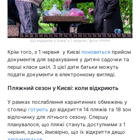
Що відкрили у Києві з 1 червня / фото УНІАН
Крім того, з 1 червня у Києві
поновиться
прийом
документів для зарахування у дитячі садочки та
перші класи шкіл. З цієї дати батьки можуть
подати документи в електронному вигляді.
Пляжний сезон у Києві: коли відкриють
У рамках послаблення карантинних обмежень у
столиці
готують
до відкриття 14 пляжів та 18 зон
відпочинку для літнього сезону. Спершу
планувалося, що пляжі стануть доступними з 1
червня, однак, ймовірно, що їх відкриття дещо
затримається
.