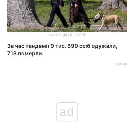
Ілюстрація / REUTERS
За час пандемії 9 тис. 690 осіб одужали,
718 померли.
Реклама
ad