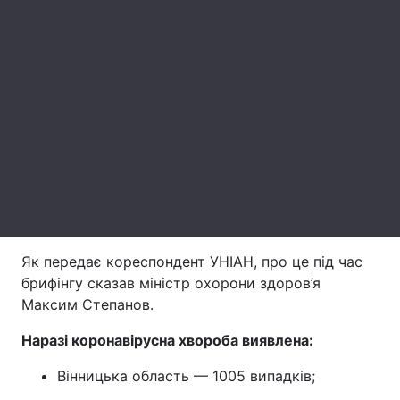
Лонгріди
Відео з Youtube
Статті
Інтерв'ю
Думки
Архів
Вакансії
Контакти
Послуги
Як передає кореспондент УНІАН, про це під час
брифінгу сказав міністр охорони здоров’я
Максим Степанов.
Наразі коронавірусна хвороба виявлена:
Вінницька область — 1005 випадків;