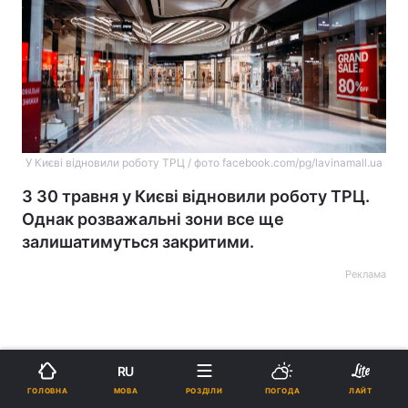
У Києві відновили роботу ТРЦ / фото facebook.com/pg/lavinamall.ua
З 30 травня у Києві відновили роботу ТРЦ.
Однак розважальні зони все ще
залишатимуться закритими.
Реклама
RU
МОВА
ГОЛОВНА
РОЗДІЛИ
ПОГОДА
ЛАЙТ