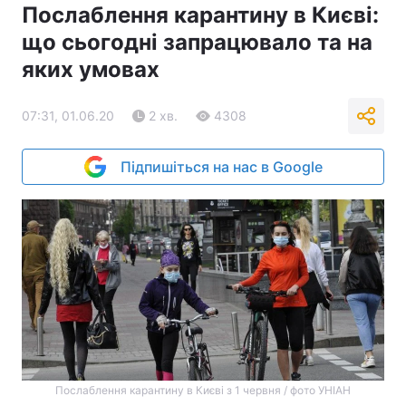
Послаблення карантину в Києві:
що сьогодні запрацювало та на
яких умовах
07:31, 01.06.20
2 хв.
4308
Підпишіться на нас в Google
Послаблення карантину в Києві з 1 червня / фото УНІАН