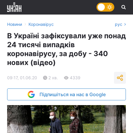
›
Новини
Коронавірус
рус
В Україні зафіксували уже понад
24 тисячі випадків
коронавірусу, за добу - 340
нових (відео)
09:17, 01.06.20
2 хв.
4339
Підпишіться на нас в Google