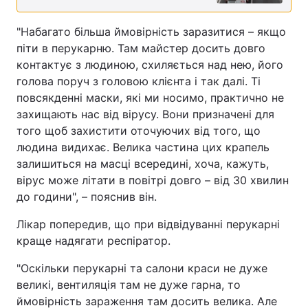
"Набагато більша ймовірність заразитися – якщо
піти в перукарню. Там майстер досить довго
контактує з людиною, схиляється над нею, його
голова поруч з головою клієнта і так далі. Ті
повсякденні маски, які ми носимо, практично не
захищають нас від вірусу. Вони призначені для
того щоб захистити оточуючих від того, що
людина видихає. Велика частина цих крапель
залишиться на масці всередині, хоча, кажуть,
вірус може літати в повітрі довго – від 30 хвилин
до години", – пояснив він.
Лікар попередив, що при відвідуванні перукарні
краще надягати респіратор.
"Оскільки перукарні та салони краси не дуже
великі, вентиляція там не дуже гарна, то
ймовірність зараження там досить велика. Але