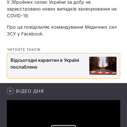
У Збройних силах України за добу не
зареєстровано нових випадків захворювання на
COVID-19.
Головна
Війна
Про це повідомляє командування Медичних сил
ЗСУ y Facebook.
Україна
Політика
Економіка
Світ
ЧИТАЙТЕ ТАКОЖ
Відсьогодні карантин в Україні
Спорт
Наука
послаблено
Техно і зв'язок
Лайт
Зброя
Інциденти
ВІДЕО ДНЯ
Здоров'я
Туризм
Цікавинки
Погода
Екологія
Регіони