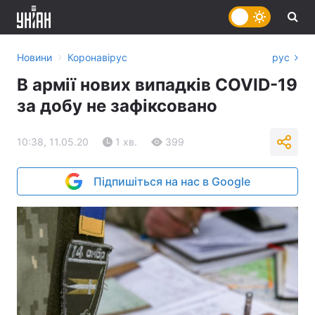
›
Новини
Коронавірус
рус
В армії нових випадків COVID-19
за добу не зафіксовано
10:38, 11.05.20
1 хв.
399
Підпишіться на нас в Google