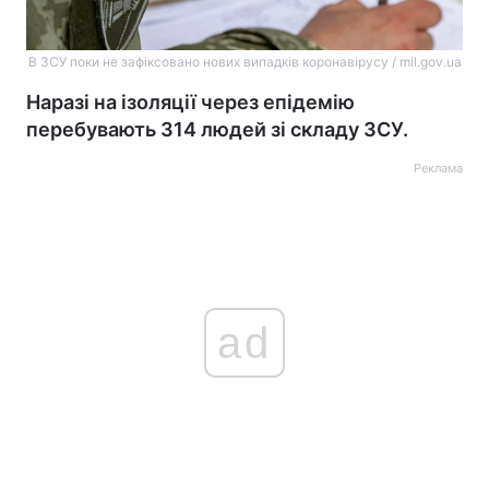
В ЗСУ поки не зафіксовано нових випадків коронавірусу / mil.gov.ua
Наразі на ізоляції через епідемію
перебувають 314 людей зі складу ЗСУ.
Реклама
ad