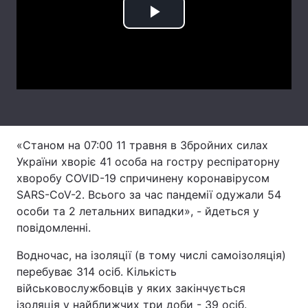
Play
Лонгріди
Video
Відео з Youtube
Статті
Інтерв'ю
Думки
Архів
Вакансії
«Станом на 07:00 11 травня в Збройних силах
Контакти
України хворіє 41 особа на гостру респіраторну
хворобу COVID-19 спричинену коронавірусом
Послуги
SARS-CoV-2. Всього за час пандемії одужали 54
особи та 2 летальних випадки», - йдеться у
повідомленні.
Водночас, на ізоляції (в тому числі самоізоляція)
перебуває 314 осіб. Кількість
військовослужбовців у яких закінчується
ізоляція у найближчих три доби - 39 осіб.