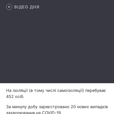
ВІДЕО ДНЯ
Лонгріди
Відео з Youtube
Статті
Інтерв'ю
Думки
Архів
Вакансії
Контакти
Послуги
На ізоляції (в тому числі самоізоляції) перебуває
452 осіб.
За минулу добу зареєстровано 20 нових випадків
захворювання на COVID-19.