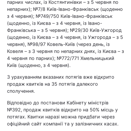
парних числах, із Костянтинівки – з 5 червня по
непарних); №7/8 Київ-Івано-Франківськ (щоденно
з 4 червня); №749/750 Київ-Івано-Франківськ
(щоденно, із Києва – з 4 червня, із Івано-
Франківська – з 5 червня); №29/30 Київ-Ужгород
(щоденно, із Києва – з 4 червня, із Ужгорода – з 5
червня), №98/97 Ковель-Київ (через день, із
Ковеля – з 3 червня по непарних днях, із Києва – з
4 червня по парних); №772/771 Хмельницький
Київ (щоденно, з 4 червня).
З урахуванням вказаних потягів вже відкрито
продаж квитків на 35 потягів далекого
сполучення.
Відповідно до постанови Кабінету міністрів
№392, продаж квитків відкрито на 50% місць у
потягах. Квитки наразі можна придбати через
офіційний сайт компанії та у залізничних касах.