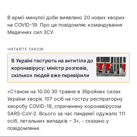
В армії минулої доби виявлено 20 нових хворих
на COVID-19. Про це повідомляє командування
Головна
Війна
Медичних сил ЗСУ.
Україна
Політика
ЧИТАЙТЕ ТАКОЖ
Економіка
Світ
В Україні тестують на антитіла до
Спорт
Наука
коронавірусу: міністр розповів,
скількох людей вже перевірили
Техно і зв'язок
Лайт
«Станом на 10.00 30 травня в Збройних силах
Зброя
Інциденти
України хворіє 107 осіб на гостру респіраторну
хворобу COVID-19, спричинену коронавірусом
Здоров'я
Туризм
SARS-CoV-2. Всього за час пандемії одужало 111
осіб, летальних випадків – 3», - сказано у
Цікавинки
Погода
повідомленні.
Екологія
Регіони