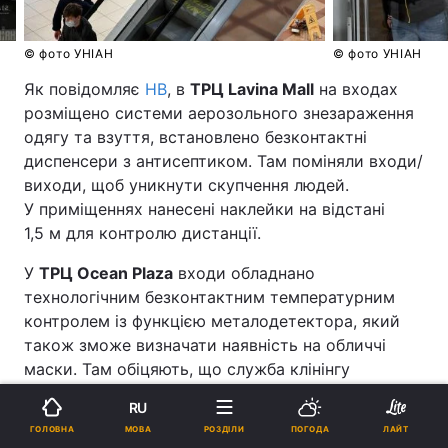
© фото УНІАН
© фото УНІАН
Як повідомляє
НВ
, в
ТРЦ Lavina Mall
на входах
розміщено системи аерозольного знезараження
одягу та взуття, встановлено безконтактні
диспенсери з антисептиком. Там поміняли входи/
виходи, щоб уникнути скупчення людей.
У приміщеннях нанесені наклейки на відстані
1,5 м для контролю дистанції.
У
ТРЦ Ocean Plaza
входи обладнано
технологічним безконтактним температурним
контролем із функцією металодетектора, який
також зможе визначати наявність на обличчі
маски. Там обіцяють, що служба клінінгу
працюватиме в посиленому режимі, туалети
RU
будуть обладнані індивідуальними засобами для
МОВА
ГОЛОВНА
РОЗДІЛИ
ПОГОДА
ЛАЙТ
дезінфекції.