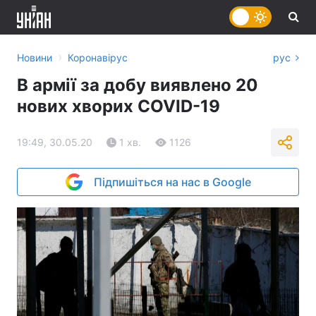
›
Новини
Коронавірус
рус
В армії за добу виявлено 20
нових хворих COVID-19
19:49, 30.05.20
1 хв.
1126
Підпишіться на нас в Google