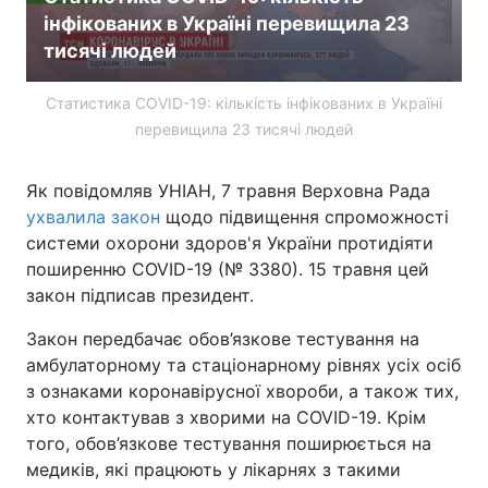
інфікованих в Україні перевищила 23
тисячі людей
Статистика COVID-19: кількість інфікованих в Україні
перевищила 23 тисячі людей
Як повідомляв УНІАН, 7 травня Верховна Рада
ухвалила закон
щодо підвищення спроможності
системи охорони здоров'я України протидіяти
поширенню COVID-19 (№ 3380). 15 травня цей
закон підписав президент.
Закон передбачає обов’язкове тестування на
амбулаторному та стаціонарному рівнях усіх осіб
з ознаками коронавірусної хвороби, а також тих,
хто контактував з хворими на COVID-19. Крім
того, обов’язкове тестування поширюється на
медиків, які працюють у лікарнях з такими