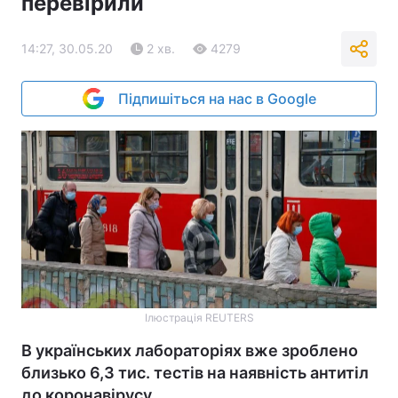
перевірили
14:27, 30.05.20
2 хв.
4279
Підпишіться на нас в Google
Ілюстрація REUTERS
В українських лабораторіях вже зроблено
близько 6,3 тис. тестів на наявність антитіл
до коронавірусу.