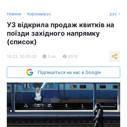
›
Новини
Коронавірус
рус
УЗ відкрила продаж квитків на
поїзди західного напрямку
(список)
16:23, 30.05.20
2 хв.
9510
Підпишіться на нас в Google