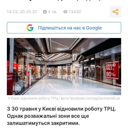
14:23, 30.05.20
4 хв.
13430
Підпишіться на нас в Google
У Києві відновили роботу ТРЦ / фото facebook.com/pg/lavinamall.ua
З 30 травня у Києві відновили роботу ТРЦ.
Однак розважальні зони все ще
залишатимуться закритими.