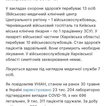
Тема оформлення
У закладах охорони здоров’я перебуває 13 осіб
(Військово-медичний клінічний центр
Центрального регіону – 1 військовослужбовець,
Чернівецький військовий госпіталь та Київська
міська клінічна лікарня – по 1 працівнику ЗСУ). У
лазареті військової частини (Харківська область)
перебуває 10 військовослужбовців. Стан здоров’я
пацієнтів задовільний. Вони отримують необхідне
лікування. У військовослужбовців Харківської
області симптомів захворювання немає.
Лікуються вдома під наглядом медичної служби 7
осіб.
Як повідомляв УНІАН, станом на ранок 30 травня
в Україні
зареєстровано
23 тис. 204 лабораторно
підтверджені випадки COVID-19, з них 696
летальних, 9 тис. 311 пацієнтів одужали. За добу