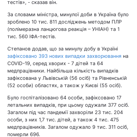
тестів», - сказав він.
За словами міністра, минулої доби в Україна було
зроблено 10 тис. 811 досліджень методом ПЛР
(полімеразна ланцюгова реакція – УНІАН) та 1
тис. 560 ІФА-тестів.
Степанов додав, що за минулу добу в Україні
зафіксовано 393 нових випадки захворювання
на
COVID-19, серед хворих - 7 дітей та 64
медпрацівники. Найбільша кількість випадків
зафіксована у Львівській (56 осіб) та Рівненській
(52 особи) областях, а також у Києві (55 осіб).
Було госпіталізовано 64 особи, зафіксовано 17
летальних випадків, при цьому одужали 377 осіб.
Загалом під час пандемії захворіли 23 тис. 204
особи, з них 1,7 тис. дітей, а також 4 тис. 475
медпрацівників. Загалом одужало 9 тис. 311 осіб,
померли 696.