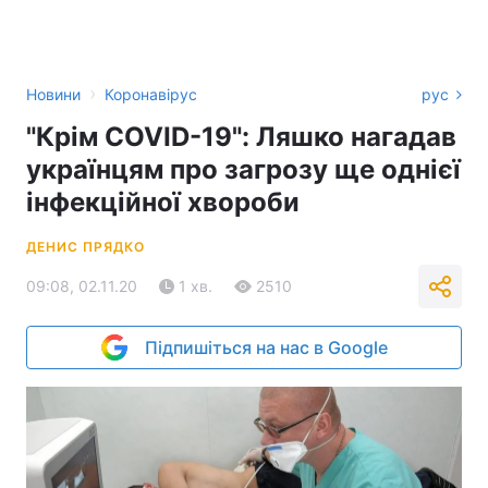
›
Новини
Коронавірус
рус
"Крім COVID-19": Ляшко нагадав
українцям про загрозу ще однієї
інфекційної хвороби
ДЕНИС ПРЯДКО
09:08, 02.11.20
1 хв.
2510
Підпишіться на нас в Google