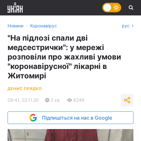
›
Новини
Коронавірус
рус
"На підлозі спали дві
медсестрички": у мережі
розповіли про жахливі умови
"коронавірусної" лікарні в
Житомирі
ДЕНИС ПРЯДКО
09:41, 02.11.20
2 хв.
8249
Підпишіться на нас в Google