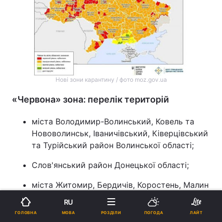
Нові зони карантину / фото moz.gov.ua
«Червона» зона: перелік територій
міста Володимир-Волинський, Ковель та
Нововолинськ, Іваничівський, Ківерцівський
та Турійський район Волинської області;
Слов'янський район Донецької області;
міста Житомир, Бердичів, Коростень, Малин
та Новоград-Волинськ, Андрушівський,
RU
Бердичівський, Ємільчинський,
МОВА
ГОЛОВНА
РОЗДІЛИ
ПОГОДА
ЛАЙТ
Житомирський, Коростишівський,