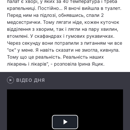
палат є хворі, у яких за 40 температура і треба
крапельниці. Постійно... Я вночі вийшла в туалет.
Лонгріди
Перед ним на підлозі, обнявшись, спали 2
медсестрички. Тому лягати ніде, кожен куточок
Відео з Youtube
Статті
відділення з хворим, так і лягли на пару хвилин,
втомлені. У скафандрах і гумових рукавичках.
Інтерв'ю
Думки
Через секунду вони потрапили з питанням чи все
"ок" у мене. Я навіть сказати не змогла, кивнула.
Архів
Вакансії
Тому що це реальність. Реальність наших
лікарень і лікарів", - розповіла Ірина Яцик.
Контакти
Послуги
ВІДЕО ДНЯ
Play