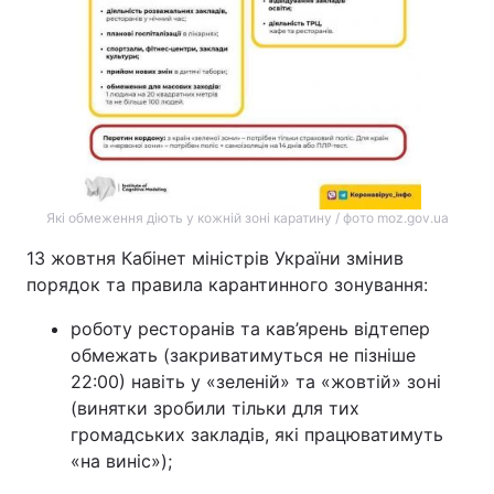
Які обмеження діють у кожній зоні каратину / фото moz.gov.ua
13 жовтня Кабінет міністрів України змінив
порядок та правила карантинного зонування:
роботу ресторанів та кав’ярень відтепер
обмежать (закриватимуться не пізніше
22:00) навіть у «зеленій» та «жовтій» зоні
(винятки зробили тільки для тих
громадських закладів, які працюватимуть
«на виніс»);