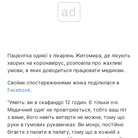
ad
Головна
Війна
Україна
Політика
Економіка
Світ
Пацієнтка однієї з лікарень Житомира, де лікують
хворих на коронавірус, розповіла про жахливі
Спорт
Наука
умови, в яких доводиться працювати медикам.
Техно і зв'язок
Лайт
Своїми спостереженнями жінка поділилася в
Facebook
.
Зброя
Інциденти
"Уявіть: ви в скафандрі 12 годин. Є тільки очі.
Здоров'я
Туризм
Медичний одяг не провітрюється, тобто ваш піт
з вами, його навіть витерти не можна, тому що
Цікавинки
Погода
руки в гумових рукавичках. Ви мокрі, постійно
бігаєте з палати в палату, тому що в кожній з
Екологія
Регіони