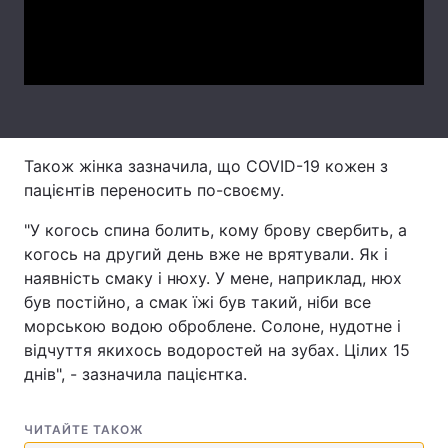
Video
Тема оформлення
Також жінка зазначила, що COVID-19 кожен з
пацієнтів переносить по-своєму.
"У когось спина болить, кому брову свербить, а
когось на другий день вже не врятували. Як і
наявність смаку і нюху. У мене, наприклад, нюх
був постійно, а смак їжі був такий, ніби все
морською водою оброблене. Солоне, нудотне і
відчуття якихось водоростей на зубах. Цілих 15
днів", - зазначила пацієнтка.
ЧИТАЙТЕ ТАКОЖ