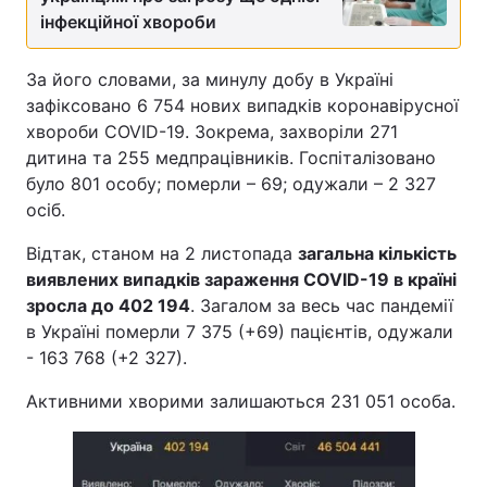
інфекційної хвороби
За його словами, за минулу добу в Україні
зафіксовано 6 754 нових випадків коронавірусної
хвороби COVID-19. Зокрема, захворіли 271
дитина та 255 медпрацівників. Госпіталізовано
було 801 особу; померли – 69; одужали – 2 327
осіб.
Відтак, станом на 2 листопада
загальна кількість
виявлених випадків зараження COVID-19 в країні
зросла до 402 194
. Загалом за весь час пандемії
в Україні померли 7 375 (+69) пацієнтів, одужали
- 163 768 (+2 327).
Активними хворими залишаються 231 051 особа.