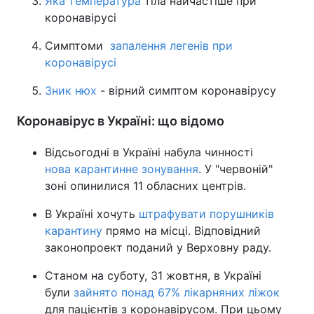
Яка температура
тіла найчастіше при
коронавірусі
Симптоми
запалення легенів при
коронавірусі
Зник нюх
- вірний симптом коронавірусу
Коронавірус в Україні: що відомо
Відсьогодні в Україні набула чинності
нова карантинне зонування
. У "червоній"
зоні опинилися 11 обласних центрів.
В Україні хочуть
штрафувати порушників
карантину
прямо на місці. Відповідний
законопроект поданий у Верховну раду.
Станом на суботу, 31 жовтня, в Україні
були
зайнято понад 67% лікарняних ліжок
для пацієнтів з коронавірусом. При цьому