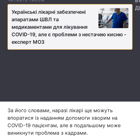
В
ЧИТАЙТЕ ТАКОЖ
Д
Лонгріди
Українські лікарні забезпечені
апаратами ШВЛ та
медикаментами для лікування
Відео з Youtube
Статті
COVID-19, але є проблеми з нестачею кисню -
експерт МОЗ
Інтерв'ю
Думки
Архів
Вакансії
Контакти
Послуги
За його словами, наразі лікарі ще можуть
впоратися із наданням допомоги хворим на
COVID-19 пацієнтам, але в подальшому може
виникнути проблема з кадрами.