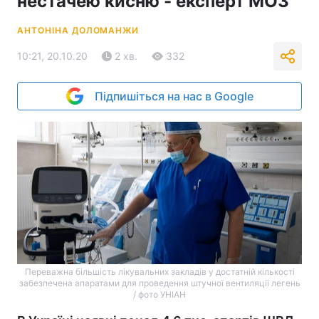
нестачею кисню - експерт МОЗ
АНТОНІНА ДОЛОМАНЖИ
10:21, 20.10.20
2 хв.
332
Підпишіться на нас в Google
Переважна більшість лікувальних закладів у достатній кількості
забезпечена апаратами для проведення штучної вентиляції легень
/ фото УНІАН