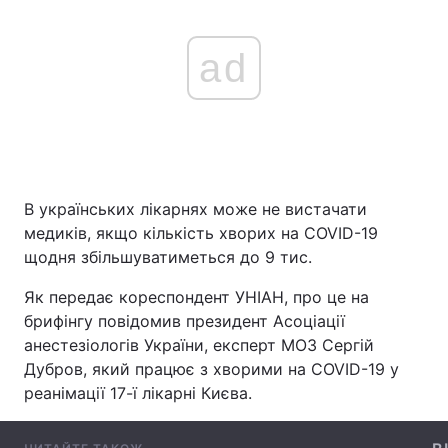
ad
Головна
Війна
Україна
Політика
Економіка
Світ
В українських лікарнях може не вистачати
Спорт
Наука
медиків, якщо кількість хворих на COVID-19
щодня збільшуватиметься до 9 тис.
Техно і зв'язок
Лайт
Як передає кореспондент УНІАН, про це на
Зброя
Інциденти
брифінгу повідомив президент Асоціації
анестезіологів України, експерт МОЗ Сергій
Здоров'я
Туризм
Дубров, який працює з хворими на COVID-19 у
реанімації 17-ї лікарні Києва.
Цікавинки
Погода
Екологія
Регіони