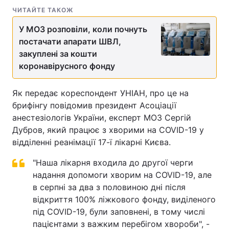
ЧИТАЙТЕ ТАКОЖ
У МОЗ розповіли, коли почнуть
постачати апарати ШВЛ,
закуплені за кошти
коронавірусного фонду
Як передає кореспондент УНІАН, про це на
брифінгу повідомив президент Асоціації
анестезіологів України, експерт МОЗ Сергій
Дубров, який працює з хворими на COVID-19 у
відділенні реанімації 17-ї лікарні Києва.
"Наша лікарня входила до другої черги
надання допомоги хворим на COVID-19, але
в серпні за два з половиною дні після
відкриття 100% ліжкового фонду, виділеного
під COVID-19, були заповнені, в тому числі
пацієнтами з важким перебігом хвороби", -