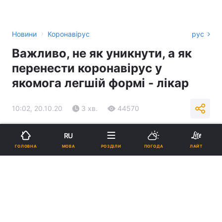
›
Новини
Коронавірус
рус
Важливо, не як уникнути, а як
перенести коронавірус у
якомога легшій формі - лікар
10:02, 20.10.20
3 хв.
44570
Підпишіться на нас в Google
RU
МОВА
ГОЛОВНА
РОЗДІЛИ
ПОГОДА
ЛАЙТ