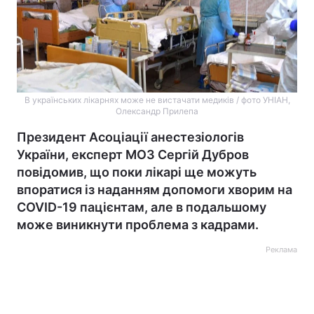
В українських лікарнях може не вистачати медиків / фото УНІАН,
Олександр Прилепа
Президент Асоціації анестезіологів
України, експерт МОЗ Сергій Дубров
повідомив, що поки лікарі ще можуть
впоратися із наданням допомоги хворим на
COVID-19 пацієнтам, але в подальшому
може виникнути проблема з кадрами.
Реклама