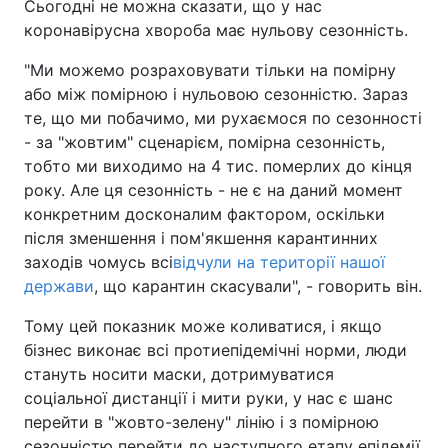
Сьогодні не можна сказати, що у нас
коронавірусна хвороба має нульову сезонність.
"Ми можемо розраховувати тільки на помірну
або між помірною і нульовою сезонністю. Зараз
те, що ми побачимо, ми рухаємося по сезонності
- за "жовтим" сценарієм, помірна сезонність,
тобто ми виходимо на 4 тис. померлих до кінця
року. Але ця сезонність - не є на даний момент
конкретним досконалим фактором, оскільки
після зменшення і пом'якшення карантинних
заходів чомусь всі
відчули на території нашої
держави
, що карантин скасували", - говорить він.
Тому цей показник може коливатися, і якщо
бізнес виконає всі протиепідемічні норми, люди
стануть носити маски, дотримуватися
соціальної дистанції і мити руки, у нас є шанс
перейти в "жовто-зелену" лінію і з помірною
сезонністю перейти до наступного етапу епідемії