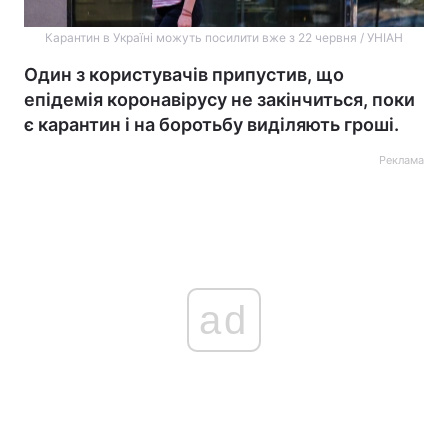
Карантин в Україні можуть посилити вже з 22 червня / УНІАН
Один з користувачів припустив, що
епідемія коронавірусу не закінчиться, поки
є карантин і на боротьбу виділяють гроші.
Реклама
ad