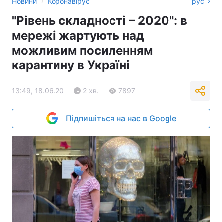
›
Новини
Коронавірус
рус
"Рівень складності – 2020": в
мережі жартують над
можливим посиленням
карантину в Україні
13:49, 18.06.20
2 хв.
7897
Підпишіться на нас в Google