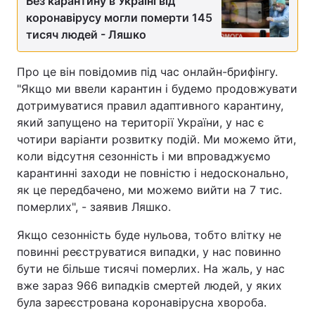
Без карантину в Україні від
коронавірусу могли померти 145
тисяч людей - Ляшко
Про це він повідомив під час онлайн-брифінгу.
"Якщо ми ввели карантин і будемо продовжувати
дотримуватися правил адаптивного карантину,
який запущено на території України, у нас є
чотири варіанти розвитку подій. Ми можемо йти,
коли відсутня сезонність і ми впроваджуємо
карантинні заходи не повністю і недосконально,
як це передбачено, ми можемо вийти на 7 тис.
померлих", - заявив Ляшко.
Якщо сезонність буде нульова, тобто влітку не
повинні реєструватися випадки, у нас повинно
бути не більше тисячі померлих. На жаль, у нас
вже зараз 966 випадків смертей людей, у яких
була зареєстрована коронавірусна хвороба.