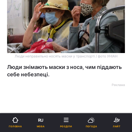
Люди неправильно носять маски у транспорті / фото УНІАН
Люди знімають маски з носа, чим піддають
себе небезпеці.
Реклама
RU
МОВА
ГОЛОВНА
РОЗДІЛИ
ПОГОДА
ЛАЙТ
ad