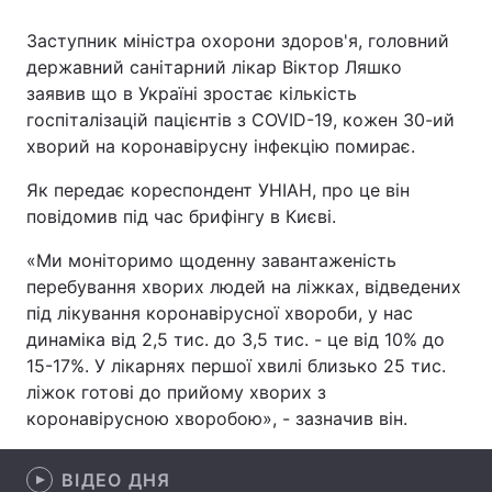
Заступник міністра охорони здоров'я, головний
державний санітарний лікар Віктор Ляшко
заявив що в Україні зростає кількість
Головна
Війна
госпіталізацій пацієнтів з COVID-19, кожен 30-ий
Україна
Політика
хворий на коронавірусну інфекцію помирає.
Як передає кореспондент УНІАН, про це він
Економіка
Світ
повідомив під час брифінгу в Києві.
Спорт
Наука
«Ми моніторимо щоденну завантаженість
перебування хворих людей на ліжках, відведених
Техно і зв'язок
Лайт
під лікування коронавірусної хвороби, у нас
Зброя
Інциденти
динаміка від 2,5 тис. до 3,5 тис. - це від 10% до
15-17%. У лікарнях першої хвилі близько 25 тис.
Здоров'я
Туризм
ліжок готові до прийому хворих з
коронавірусною хворобою», - зазначив він.
Цікавинки
Погода
ВІДЕО ДНЯ
Екологія
Регіони