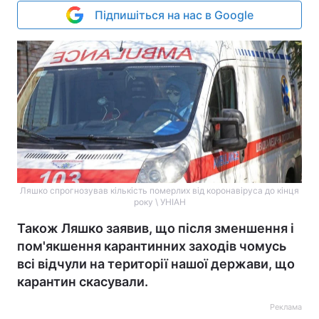
Підпишіться на нас в Google
Ляшко спрогнозував кількість померлих від коронавіруса до кінця
року \ УНІАН
Також Ляшко заявив, що після зменшення і
пом'якшення карантинних заходів чомусь
всі відчули на території нашої держави, що
карантин скасували.
Реклама