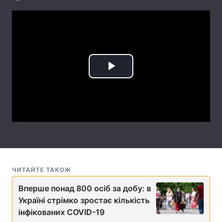
Лонгріди
Відео з Youtube
Статті
Інтерв'ю
Думки
Play
Архів
Вакансії
Video
Контакти
Послуги
ЧИТАЙТЕ ТАКОЖ
Вперше понад 800 осіб за добу: в
Україні стрімко зростає кількість
інфікованих COVID-19