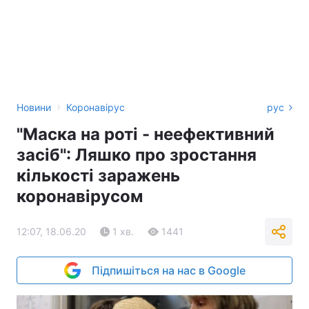
›
Новини
Коронавірус
рус
"Маска на роті - неефективний
засіб": Ляшко про зростання
кількості заражень
коронавірусом
12:07, 18.06.20
1 хв.
1441
Підпишіться на нас в Google