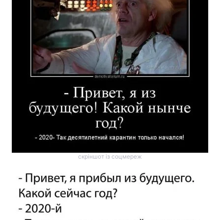
скріншот із соцмереж