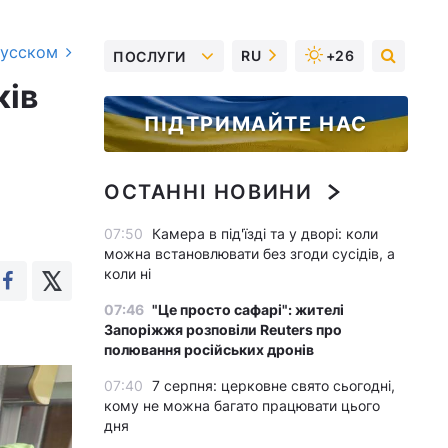
русском
RU
+26
ПОСЛУГИ
ків
ПІДТРИМАЙТЕ НАС
ОСТАННІ НОВИНИ
07:50
Камера в під'їзді та у дворі: коли
можна встановлювати без згоди сусідів, а
коли ні
07:46
"Це просто сафарі": жителі
Запоріжжя розповіли Reuters про
полювання російських дронів
07:40
7 серпня: церковне свято сьогодні,
кому не можна багато працювати цього
дня