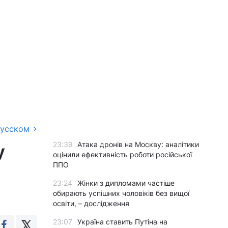
русском
23:39
Атака дронів на Москву: аналітики
у
оцінили ефективність роботи російської
ППО
23:24
Жінки з дипломами частіше
обирають успішних чоловіків без вищої
освіти, – дослідження
23:07
Україна ставить Путіна на