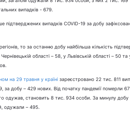
ми, загалом одужали 8 тис. 934 особи, з них 2 тис. 169
альних випадків - 679.
ше підтверджених випадків COVID-19 за добу зафіксова
регіонів, то за останню добу найбільша кількість підтв
Чернівецькій області – 58, у Львівській області – 50 та 
ов.
ном на 29 травня у країні
зареєстровано 22 тис. 811 вип
, за добу – 429 нових. Від початку пандемії померли 6
хто одужав, становить 8 тис. 934 особи. За минулу доб
й, одужали – 495.