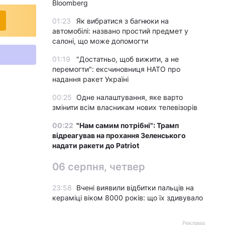
Bloomberg
01:23
Як вибратися з багнюки на
автомобілі: названо простий предмет у
салоні, що може допомогти
01:19
"Достатньо, щоб вижити, а не
перемогти": ексчиновниця НАТО про
надання ракет Україні
00:25
Одне налаштування, яке варто
змінити всім власникам нових телевізорів
00:22
"Нам самим потрібні": Трамп
відреагував на прохання Зеленського
надати ракети до Patriot
06 серпня, четвер
23:58
Вчені виявили відбитки пальців на
кераміці віком 8000 років: що їх здивувало
Реклама