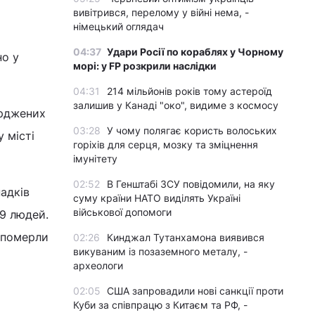
вивітрився, перелому у війні нема, -
німецький оглядач
04:37
Удари Росії по кораблях у Чорному
но у
морі: у FP розкрили наслідки
04:31
214 мільйонів років тому астероїд
залишив у Канаді "око", видиме з космосу
ерджених
03:28
У чому полягає користь волоських
у місті
горіхів для серця, мозку та зміцнення
імунітету
02:52
В Генштабі ЗСУ повідомили, на яку
адків
суму країни НАТО виділять Україні
військової допомоги
79 людей.
у померли
02:26
Кинджал Тутанхамона виявився
викуваним із позаземного металу, -
археологи
02:05
США запровадили нові санкції проти
Куби за співпрацю з Китаєм та РФ, -