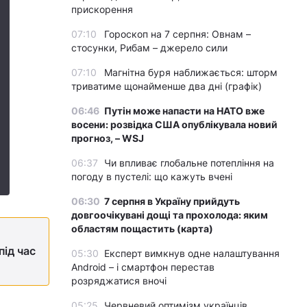
прискорення
07:10
Гороскоп на 7 серпня: Овнам –
стосунки, Рибам – джерело сили
07:10
Магнітна буря наближається: шторм
триватиме щонайменше два дні (графік)
06:46
Путін може напасти на НАТО вже
восени: розвідка США опублікувала новий
прогноз, – WSJ
06:37
Чи впливає глобальне потепління на
погоду в пустелі: що кажуть вчені
06:30
7 серпня в Україну прийдуть
довгоочікувані дощі та прохолода: яким
областям пощастить (карта)
під час
05:30
Експерт вимкнув одне налаштування
Android – і смартфон перестав
розряджатися вночі
05:25
Червневий оптимізм українців