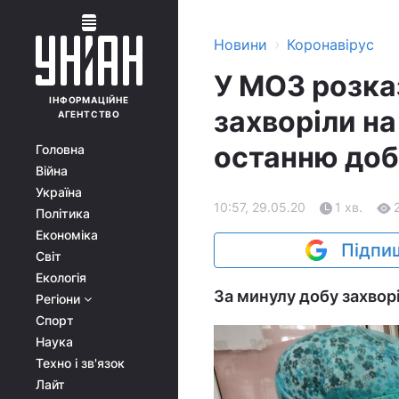
›
Новини
Коронавірус
У МОЗ розказ
ІНФОРМАЦІЙНЕ
захворіли на
АГЕНТСТВО
останню до
Головна
Війна
Україна
10:57, 29.05.20
1 хв.
Політика
Економіка
Підпиш
Світ
Екологія
За минулу добу захворі
Регіони
Спорт
Наука
Техно і зв'язок
Лайт