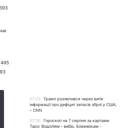
 693
они
 495
693
07:23
Трамп розлютився через витік
інформації про дефіцит запасів зброї у США,
– CNN
07:20
Гороскоп на 7 серпня за картами
Таро: Водоліям - вибір, Близнюкам -