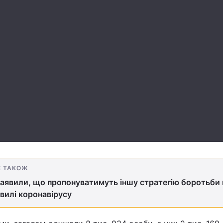
Е ТАКОЖ
аявили, що пропонуватимуть іншу стратегію боротьби 
хвилі коронавірусу