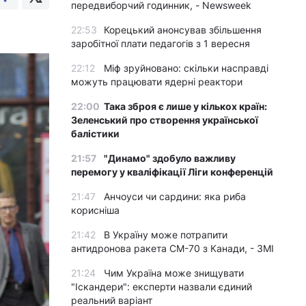
передвиборчий годинник, - Newsweek
22:53
Корецький анонсував збільшення
заробітної плати педагогів з 1 вересня
22:12
Міф зруйновано: скільки насправді
можуть працювати ядерні реактори
22:00
Така зброя є лише у кількох країн:
Зеленський про створення української
балістики
21:57
"Динамо" здобуло важливу
перемогу у кваліфікації Ліги конференцій
21:47
Анчоуси чи сардини: яка риба
корисніша
21:42
В Україну може потрапити
антидронова ракета CM-70 з Канади, - ЗМІ
21:24
Чим Україна може знищувати
"Іскандери": експерти назвали єдиний
реальний варіант