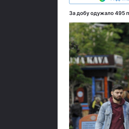
За добу одужало 495 па