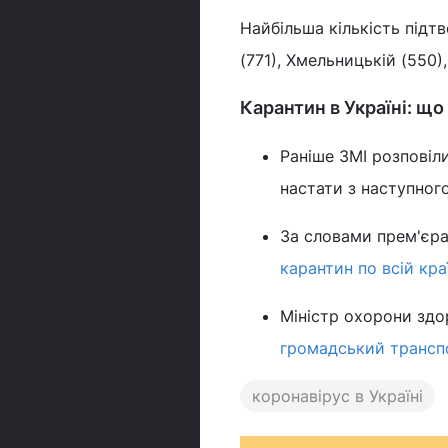
Найбільша кількість підт
(771), Хмельницькій (550)
Карантин в Україні: що
Раніше ЗМІ розпові
настати з наступног
За словами прем'єра
карантин по всій краї
Міністр охорони здо
громадський трансп
коронавірус в Україні