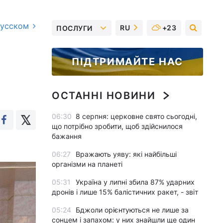
русском
RU
+23
ПОСЛУГИ
ПІДТРИМАЙТЕ НАС
ОСТАННІ НОВИНИ
06:30
8 серпня: церковне свято сьогодні,
що потрібно зробити, щоб здійснилося
бажання
06:27
Вражають уяву: які найбільші
організми на планеті
05:31
Україна у липні збила 87% ударних
дронів і лише 15% балістичних ракет, - звіт
05:24
Бджоли орієнтуються не лише за
сонцем і запахом: у них знайшли ще один