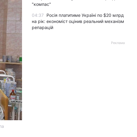
"компас"
04:37
Росія платитиме Україні по $20 млрд
на рік: економіст оцінив реальний механізм
репарацій
Реклама
па