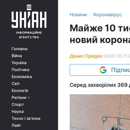
›
Новини
Коронавірус
Майже 10 тис
ІНФОРМАЦІЙНЕ
новий корон
АГЕНТСТВО
Головна
Денис Прядко
Війна
08:26, 05.11.
Україна
Підпиш
Політика
Економіка
Світ
Серед захворілих 369 
Екологія
Регіони
Спорт
Наука
Техно і зв'язок
Лайт