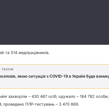
ей та 514 медпрацівників.
Е ТАКОЖ
озповів, якою ситуація з COVID-19 в Україні буде взимк
раїні захворіли – 430 467 осіб; одужало – 184 782 особи;
4; проведено ПЛР-тестувань – 3 470 669.