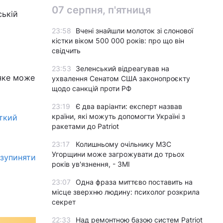
07 серпня, п'ятниця
ській
23:58
Вчені знайшли молоток зі слонової
кістки віком 500 000 років: про що він
свідчить
23:53
Зеленський відреагував на
 яке може
ухвалення Сенатом США законопроєкту
щодо санкцій проти РФ
23:19
Є два варіанти: експерт назвав
країни, які можуть допомогти Україні з
ткий
ракетами до Patriot
23:17
Колишньому очільнику МЗС
Угорщини може загрожувати до трьох
зупиняти
років ув'язнення, - ЗМІ
23:07
Одна фраза миттєво поставить на
місце зверхню людину: психолог розкрила
секрет
22:33
Над ремонтною базою систем Patriot