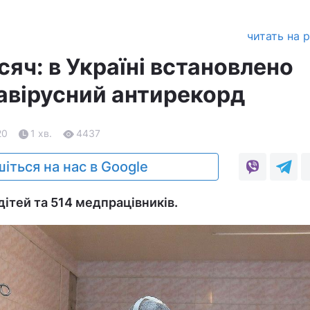
читать на 
яч: в Україні встановлено
авірусний антирекорд
20
1 хв.
4437
іться на нас в Google
дітей та 514 медпрацівників.