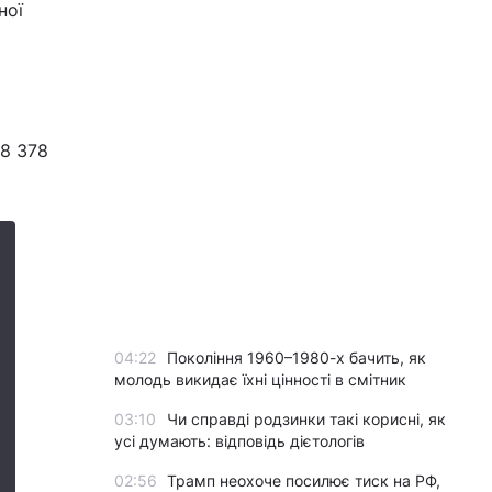
ної
 8 378
04:22
Покоління 1960–1980-х бачить, як
молодь викидає їхні цінності в смітник
03:10
Чи справді родзинки такі корисні, як
усі думають: відповідь дієтологів
02:56
Трамп неохоче посилює тиск на РФ,