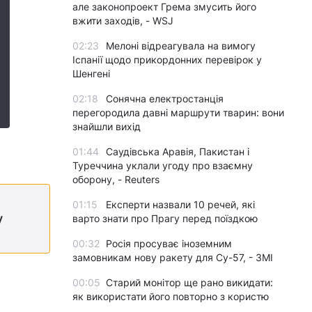
але законопроект Грема змусить його
вжити заходів, - WSJ
02:23
Мелоні відреагувала на вимогу
Іспанії щодо прикордонних перевірок у
Шенгені
02:18
Сонячна електростанція
перегородила давні маршрути тварин: вони
знайшли вихід
01:44
Саудівська Аравія, Пакистан і
Туреччина уклали угоду про взаємну
оборону, - Reuters
01:15
Експерти назвали 10 речей, які
у
варто знати про Прагу перед поїздкою
00:32
Росія просуває іноземним
замовникам нову ракету для Су-57, - ЗМІ
00:05
Старий монітор ще рано викидати:
як використати його повторно з користю