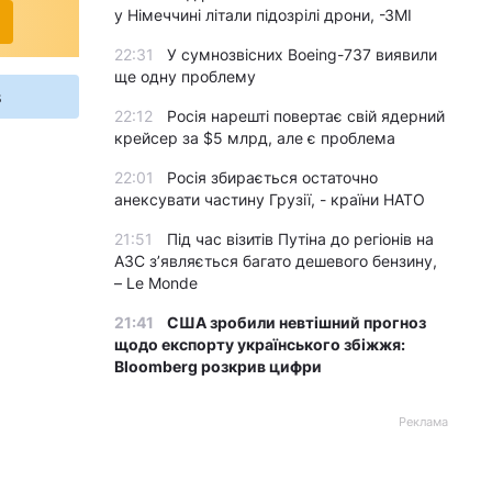
у Німеччині літали підозрілі дрони, -ЗМІ
22:31
У сумнозвісних Boeing-737 виявили
ще одну проблему
s
22:12
Росія нарешті повертає свій ядерний
крейсер за $5 млрд, але є проблема
22:01
Росія збирається остаточно
анексувати частину Грузії, - країни НАТО
21:51
Під час візитів Путіна до регіонів на
АЗС з’являється багато дешевого бензину,
– Le Monde
21:41
США зробили невтішний прогноз
щодо експорту українського збіжжя:
Bloomberg розкрив цифри
Реклама