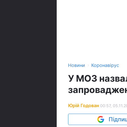
›
Новини
Коронавірус
У МОЗ назвал
запроваджен
Юрій Годован
00:57, 05.11.2
Підпиш