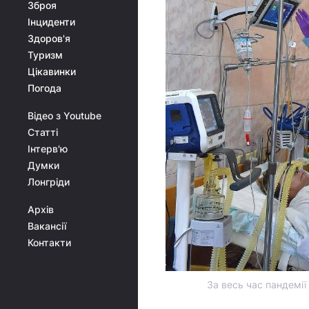
Зброя
Інциденти
Здоров'я
Туризм
Цікавинки
Погода
Відео з Youtube
Статті
Інтерв'ю
Думки
Лонгріди
Архів
Вакансії
Контакти
За весь час пандемії