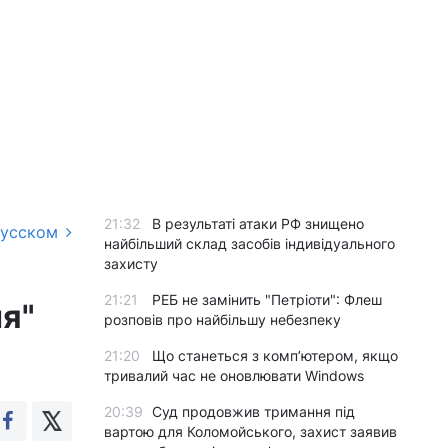
21:32
В результаті атаки РФ знищено
русском
найбільший склад засобів індивідуального
захисту
21:21
РЕБ не замінить "Петріоти": Флеш
я"
розповів про найбільшу небезпеку
21:20
Що станеться з комп’ютером, якщо
тривалий час не оновлювати Windows
20:39
Суд продовжив тримання під
вартою для Коломойського, захист заявив