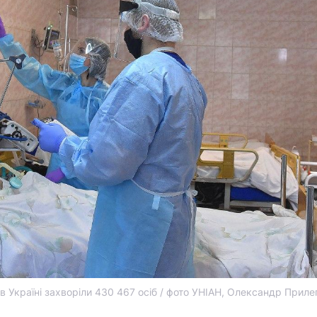
 в Україні захворіли 430 467 осіб / фото УНІАН, Олександр Приле