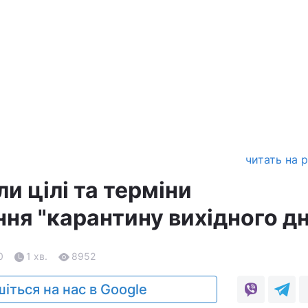
читать на 
и цілі та терміни
ня "карантину вихідного дн
0
1 хв.
8952
іться на нас в Google