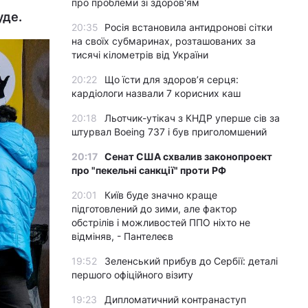
про проблеми зі здоров'ям
уде.
20:35
Росія встановила антидронові сітки
на своїх субмаринах, розташованих за
тисячі кілометрів від України
20:22
Що їсти для здоров’я серця:
кардіологи назвали 7 корисних каш
20:18
Льотчик-утікач з КНДР уперше сів за
штурвал Boeing 737 і був приголомшений
20:17
Сенат США схвалив законопроект
про "пекельні санкції" проти РФ
20:01
Київ буде значно краще
підготовлений до зими, але фактор
обстрілів і можливостей ППО ніхто не
відміняв, - Пантелеєв
19:52
Зеленський прибув до Сербії: деталі
першого офіційного візиту
19:23
Дипломатичний контранаступ