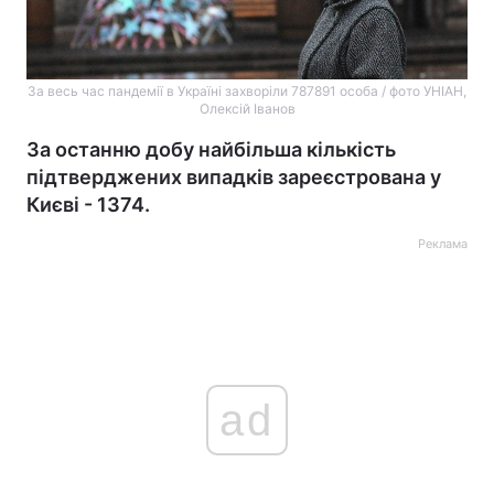
За весь час пандемії в Україні захворіли 787891 особа / фото УНІАН,
Олексій Іванов
За останню добу найбільша кількість
підтверджених випадків зареєстрована у
Києві - 1374.
Реклама
ad