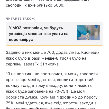
сьогодні їх вже близько 5000.
ЧИТАЙТЕ ТАКОЖ
У МОЗ розповіли, чи будуть
українців масово тестувати на
коронавірус
Задіяно з них менше 700, додає лікар. Кисневих
ліжок було в рази менше-8 тисяч було на
серпень, зараз їх 31 тисяча.
"Я не політик і не прогнозист, я можу говорити
про те, що мені здається, вводити жорсткий
локдаун слід в тому випадку, коли кількість
ліжок буде заповнена на 70-75%. Це моя
особиста думка. Коли ми підходимо до порогу
75%, мені здається, вже слід жорсткі заходи з
боку уряду приймати. А зараз заповнюваність