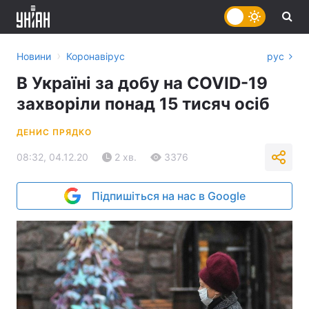
›
Новини
Коронавірус
рус
В Україні за добу на COVID-19
захворіли понад 15 тисяч осіб
ДЕНИС ПРЯДКО
08:32, 04.12.20
2 хв.
3376
Підпишіться на нас в Google