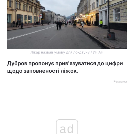
Лікар назвав умову для локдауну / УНІАН
Дубров пропонує прив'язуватися до цифри
щодо заповненості ліжок.
Реклама
ad