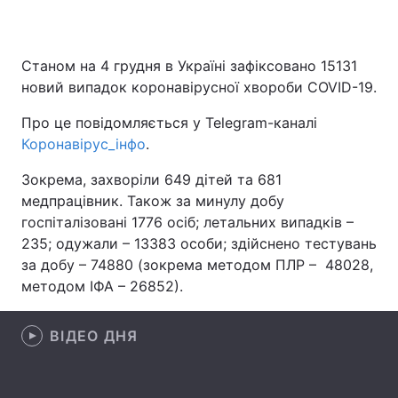
Станом на 4 грудня в Україні зафіксовано 15131
Головна
Війна
новий випадок коронавірусної хвороби COVID-19.
Україна
Політика
Про це повідомляється у Telegram-каналі
Коронавірус_інфо
.
Економіка
Світ
Зокрема, захворіли 649 дітей та 681
Спорт
Наука
медпрацівник. Також за минулу добу
госпіталізовані 1776 осіб; летальних випадків –
Техно і зв'язок
Лайт
235; одужали – 13383 особи; здійснено тестувань
за добу – 74880 (зокрема методом ПЛР – 48028,
Зброя
Інциденти
методом ІФА – 26852).
Здоров'я
Туризм
ВІДЕО ДНЯ
Цікавинки
Погода
Екологія
Регіони