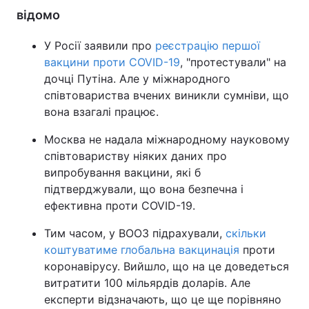
відомо
У Росії заявили про
реєстрацію першої
вакцини проти COVID-19
, "протестували" на
дочці Путіна. Але у міжнародного
співтовариства вчених виникли сумніви, що
вона взагалі працює.
Москва не надала міжнародному науковому
співтовариству ніяких даних про
випробування вакцини, які б
підтверджували, що вона безпечна і
ефективна проти COVID-19.
Тим часом, у ВООЗ підрахували,
скільки
коштуватиме глобальна вакцинація
проти
коронавірусу. Вийшло, що на це доведеться
витратити 100 мільярдів доларів. Але
експерти відзначають, що це ще порівняно