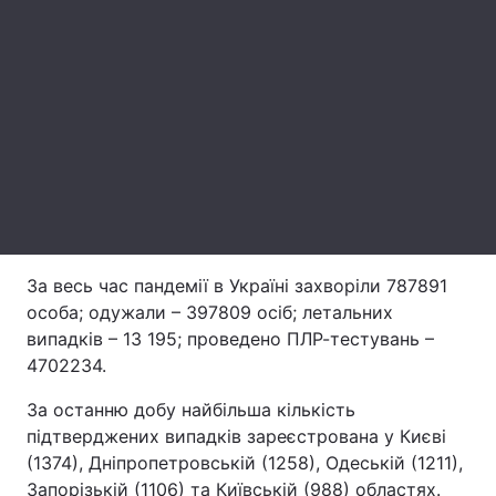
Лонгріди
Відео з Youtube
Статті
Інтерв'ю
Думки
Архів
Вакансії
Контакти
За весь час пандемії в Україні захворіли 787891
Послуги
особа; одужали – 397809 осіб; летальних
випадків – 13 195; проведено ПЛР-тестувань –
4702234.
За останню добу найбільша кількість
підтверджених випадків зареєстрована у Києві
(1374), Дніпропетровській (1258), Одеській (1211),
Запорізькій (1106) та Київській (988) областях.